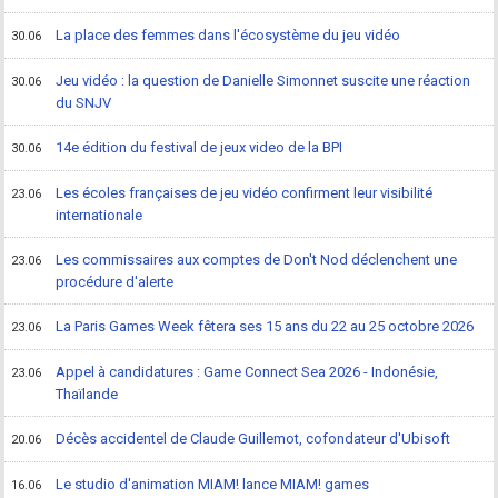
La place des femmes dans l'écosystème du jeu vidéo
30.06
Jeu vidéo : la question de Danielle Simonnet suscite une réaction
30.06
du SNJV
14e édition du festival de jeux video de la BPI
30.06
Les écoles françaises de jeu vidéo confirment leur visibilité
23.06
internationale
Les commissaires aux comptes de Don't Nod déclenchent une
23.06
procédure d'alerte
La Paris Games Week fêtera ses 15 ans du 22 au 25 octobre 2026
23.06
Appel à candidatures : Game Connect Sea 2026 - Indonésie,
23.06
Thaïlande
Décès accidentel de Claude Guillemot, cofondateur d'Ubisoft
20.06
Le studio d'animation MIAM! lance MIAM! games
16.06