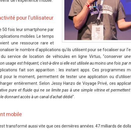
avenir de l'expérience mobile.
tivité pour l'utilisateur
 50 fois leur smartphone par
'applications mobiles. Le temps
vient une ressource rare et
aliser le nombre d'applications qu'ils utilisent pour se focaliser sur l'e
du service de location de véhicules en ligne Virtuo, "
conserver un
on usage est fréquent, c'est-à-dire si elle est utilisée au moins une fois par 
lications fait son apparition : les instant apps. Ces programmes mo
 pour le moment, permettent de tester une application ou d'utiliser
lécharger entièrement. Selon Jessy Hanzo de Voyage Privé, ces applica
tive pure et fluide qui ne se limite pas à une simple vitrine et permettent
ple donnant accès à un canal d'achat dédié
".
ent mobile
t transformé aussi vite que ces dernières années. 47 milliards de dolla