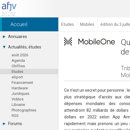
Accueil
Etudes
Mobiles
édition du 3 juil
Annuaires
Qu
Toutes les sociétés (691)
Actualités, études
de
Studios (418)
août 2026
Editeurs (49)
Agenda
Distributeurs (16)
Chiffres
Hard. / Accessoires (10)
Tri
Etudes
Middlewares (15)
Mob
eSport
Prestataires (99)
Financement
Assoc. / Syndicats (21)
Hardware
Formations / Ecoles (46)
Ce n'est un secret pour personne : l
Juridiques
Presse spécialisée (17)
plus stratégique d'accès aux clie
Vidéos
dépenses mondiales des cons
Librairie
Photographies
atteindront 82 milliards de dollar
RSS
dollars en 2022 selon App Ann
Forums
rapidement mais prenons un peu d