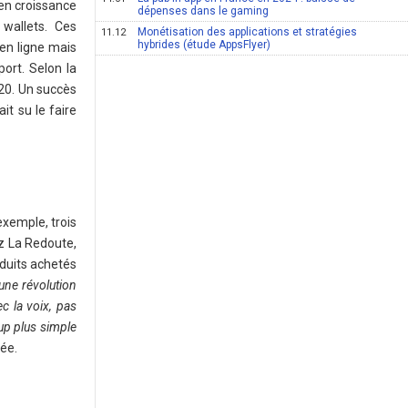
 en croissance
dépenses dans le gaming
wallets. Ces
Monétisation des applications et stratégies
11.12
hybrides (étude AppsFlyer)
 en ligne mais
ort. Selon la
020. Un succès
it su le faire
exemple, trois
ez La Redoute,
duits achetés
une révolution
ec la voix, pas
oup plus simple
tée.