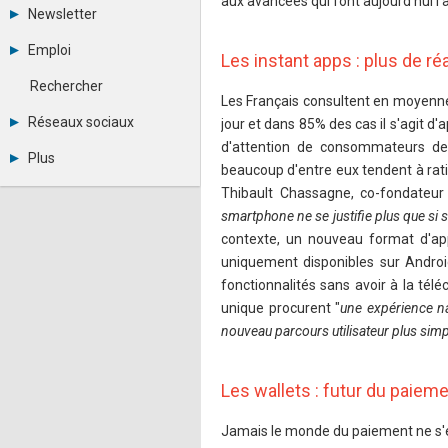
aux avancées qui font aujourd'hui l'
Tous les forums
Newsletter
Créer un compte
Archives
Se connecter
Emploi
Les instant apps : plus de réac
Abonnement
Messages privés
Consulter les annonces
Contacter un modérateur
Rechercher
Déposer une annonce
Les Français consultent en moyenne
Observatoire de l'emploi
Réseaux sociaux
jour et dans 85% des cas il s'agit d
Métiers et compétences
d'attention de consommateurs de
Twitter
Plus
Youtube
beaucoup d'entre eux tendent à ration
Annonceurs
LinkedIn
Thibault Chassagne, co-fondateur 
Statistiques
Facebook
smartphone ne se justifie plus que si s
Plan du site
Instagram
contexte, un nouveau format d'app
Sitemap XML
Pinterest
Ping Awards
uniquement disponibles sur Android
A propos
fonctionnalités sans avoir à la té
Mentions légales
unique procurent "
une expérience na
nouveau parcours utilisateur plus sim
Les wallets : futur du paiem
Jamais le monde du paiement ne s'es