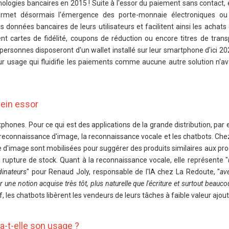
hnologies bancaires en 2015 ! Suite à l'essor du paiement sans contact,
met désormais l'émergence des porte-monnaie électroniques ou 
s données bancaires de leurs utilisateurs et facilitent ainsi les achats
nt cartes de fidélité, coupons de réduction ou encore titres de transp
 personnes disposeront d'un wallet installé sur leur smartphone d'ici 2
eur usage qui fluidifie les paiements comme aucune autre solution n'ava
plein essor
phones. Pour ce qui est des applications de la grande distribution, par 
la reconnaissance d'image, la reconnaissance vocale et les chatbots. Ch
 d'image sont mobilisées pour suggérer des produits similaires aux pro
pture de stock. Quant à la reconnaissance vocale, elle représente "
dinateurs
" pour Renaud Joly, responsable de l'IA chez La Redoute, "
av
ter une notion acquise très tôt, plus naturelle que l'écriture et surtout beauc
f, les chatbots libèrent les vendeurs de leurs tâches à faible valeur ajou
a-t-elle son usage ?