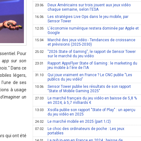
Deux Américains sur trois jouent aux jeux vidéo
23.06
chaque semaine, selon l'ESA
Les stratégies Live Ops dans le jeu mobile, par
16.06
Sensor Tower
L'économie numérique restera dominée par Apple et
12.05
Google
Marché des jeux vidéo - Tendances de croissance
15.04
et prévisions (2025-2030)
"2026 State of Gaming", le rapport de Sensor Tower
25.02
ssentiel. Pour
sur le marché du jeu vidéo
e app sur son
Rapport AppsFlyer State of Gaming : le marketing du
23.01
mois.
" Dans ce
jeu mobile à l'ère de l'IA
biles légers,
Qui joue vraiment en France ? Le CNC publie "Les
31.10
publics du jeu vidéo"
 l'une de ses
Sensor Tower publie les résultats de son rapport
10.06
tions à usage
"State of Mobile Gaming 2025"
 d'imaginer un
Le marché français du jeu vidéo en baisse de 5,8 %
27.03
en 2024, à 5,7 milliards €
Xsolla publie son rapport "State of Play" : un aperçu
13.03
du jeu vidéo en 2025
Le marché mobile en 2025 (part 1/2)
24.02
Le choc des ordinateurs de poche : Les jeux
07.02
portables
rs qui ont été
La pub in-app en France en 2024 : baisse de
14.01