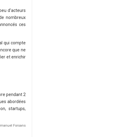
 peu d'acteurs
s de nombreux
 annoncés ces
nal qui compte
encore que ne
ier et enrichir
vre pendant 2
ques abordées
on, startups,
 Emmanuel Forsans