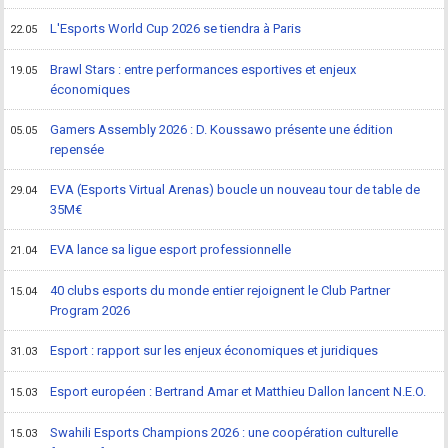
L'Esports World Cup 2026 se tiendra à Paris
22.05
Brawl Stars : entre performances esportives et enjeux
19.05
économiques
Gamers Assembly 2026 : D. Koussawo présente une édition
05.05
repensée
EVA (Esports Virtual Arenas) boucle un nouveau tour de table de
29.04
35M€
EVA lance sa ligue esport professionnelle
21.04
40 clubs esports du monde entier rejoignent le Club Partner
15.04
Program 2026
Esport : rapport sur les enjeux économiques et juridiques
31.03
Esport européen : Bertrand Amar et Matthieu Dallon lancent N.E.O.
15.03
Swahili Esports Champions 2026 : une coopération culturelle
15.03