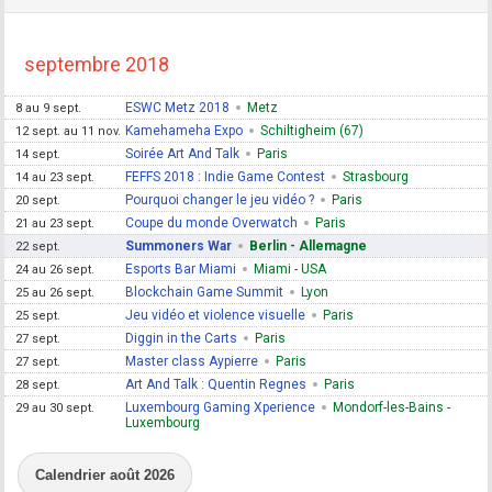
septembre 2018
ESWC Metz 2018
Metz
8 au 9 sept.
Kamehameha Expo
Schiltigheim (67)
12 sept. au 11 nov.
Soirée Art And Talk
Paris
14 sept.
FEFFS 2018 : Indie Game Contest
Strasbourg
14 au 23 sept.
Pourquoi changer le jeu vidéo ?
Paris
20 sept.
Coupe du monde Overwatch
Paris
21 au 23 sept.
Summoners War
Berlin - Allemagne
22 sept.
Esports Bar Miami
Miami - USA
24 au 26 sept.
Blockchain Game Summit
Lyon
25 au 26 sept.
Jeu vidéo et violence visuelle
Paris
25 sept.
Diggin in the Carts
Paris
27 sept.
Master class Aypierre
Paris
27 sept.
Art And Talk : Quentin Regnes
Paris
28 sept.
Luxembourg Gaming Xperience
Mondorf-les-Bains -
29 au 30 sept.
Luxembourg
Calendrier août 2026