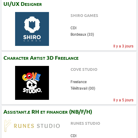
UI/UX Designer
SHIRO GAMES
CDI
Bordeaux (33)
Il y a 3 jours
Character Artist 3D Freelance
COVE STUDIO
Freelance
Télétravail (00)
Il y a 5 jours
Assistant.e RH et financier (NB/F/H)
RUNES STUDIO
CDI