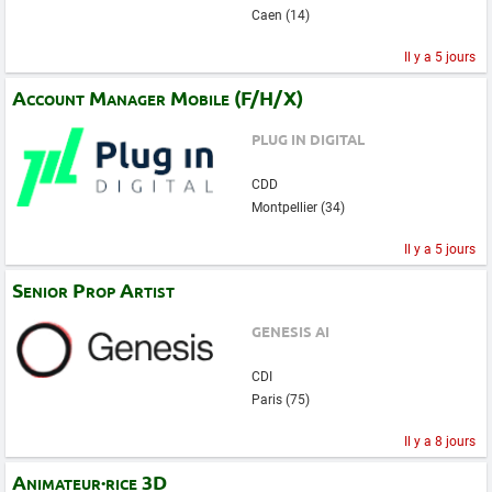
Caen (14)
Il y a 5 jours
Account Manager Mobile (F/H/X)
PLUG IN DIGITAL
CDD
Montpellier (34)
Il y a 5 jours
Senior Prop Artist
GENESIS AI
CDI
Paris (75)
Il y a 8 jours
Animateur·rice 3D