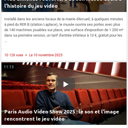
l'histoire du jeu vidéo
Installé dans les anciens locaux de la mairie d'Arcueil, à quelques minutes
à pied du RER B (station Laplace), le musée ouvrira ses portes avec plus
de 140 machines jouables sur place, une surface d'exposition de 1 200 m²
dans sa première version, un tarif d'entrée inférieur à 10 €, gratuit pour les
...
10 126 vues
Le 10 novembre 2025
11:13
Paris Audio Video Show 2025 : le son et l'image
rencontrent le jeu vidéo