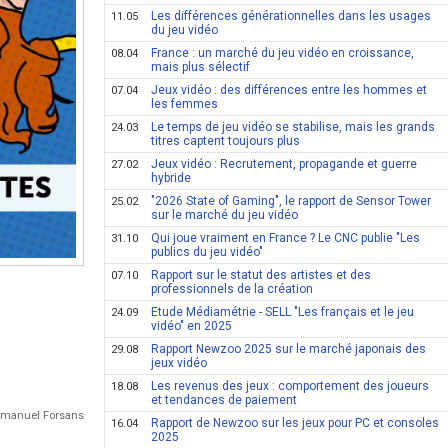
Les différences générationnelles dans les usages
11.05
du jeu vidéo
France : un marché du jeu vidéo en croissance,
08.04
mais plus sélectif
Jeux vidéo : des différences entre les hommes et
07.04
les femmes
Le temps de jeu vidéo se stabilise, mais les grands
24.03
titres captent toujours plus
Jeux vidéo : Recrutement, propagande et guerre
27.02
hybride
"2026 State of Gaming", le rapport de Sensor Tower
25.02
sur le marché du jeu vidéo
Qui joue vraiment en France ? Le CNC publie "Les
31.10
publics du jeu vidéo"
Rapport sur le statut des artistes et des
07.10
professionnels de la création
Etude Médiamétrie - SELL "Les français et le jeu
24.09
vidéo" en 2025
Rapport Newzoo 2025 sur le marché japonais des
29.08
jeux vidéo
Les revenus des jeux : comportement des joueurs
18.08
et tendances de paiement
Emmanuel Forsans
Rapport de Newzoo sur les jeux pour PC et consoles
16.04
2025