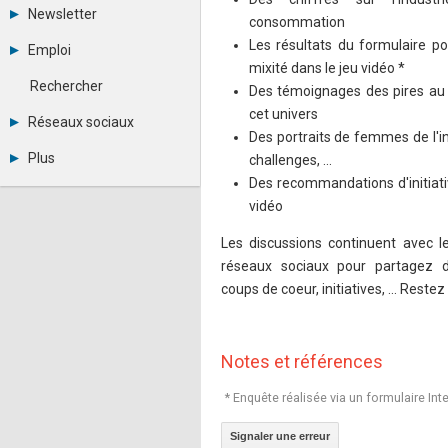
Tous les forums
Newsletter
consommation
Créer un compte
Archives
Se connecter
Les résultats du formulaire po
Emploi
Abonnement
Messages privés
mixité dans le jeu vidéo *
Consulter les annonces
Contacter un modérateur
Rechercher
Des témoignages des pires au 
Déposer une annonce
cet univers
Observatoire de l'emploi
Réseaux sociaux
Métiers et compétences
Des portraits de femmes de l'ind
Twitter
Plus
challenges, ...
Youtube
Des recommandations d'initiativ
Annonceurs
LinkedIn
Statistiques
vidéo
Facebook
Plan du site
Instagram
Sitemap XML
Les discussions continuent avec 
Pinterest
Ping Awards
réseaux sociaux pour partagez d
A propos
coups de coeur, initiatives, ... Reste
Mentions légales
Notes et références
* Enquête réalisée via un formulaire In
Signaler une erreur