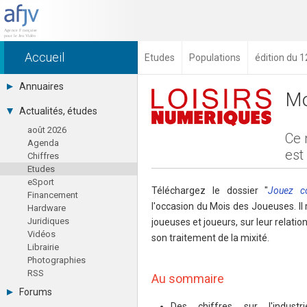
Accueil
Etudes
Populations
édition du 
Annuaires
Mo
Toutes les sociétés (691)
Actualités, études
Studios (418)
août 2026
Editeurs (49)
Ce 
Agenda
Distributeurs (16)
est
Chiffres
Hard. / Accessoires (10)
Etudes
Middlewares (15)
eSport
Prestataires (99)
Téléchargez le dossier "
Jouez c
Financement
Assoc. / Syndicats (21)
l'occasion du Mois des Joueuses. I
Hardware
Formations / Ecoles (46)
Juridiques
joueuses et joueurs, sur leur relation
Presse spécialisée (17)
Vidéos
son traitement de la mixité.
Librairie
Photographies
RSS
Au sommaire
Forums
Des chiffres sur l'indus