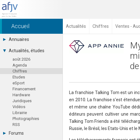
Accueil
Actualités
Chiffres
Ventes - Au
Annuaires
My
Toutes les sociétés (691)
Actualités, études
mi
Studios (418)
août 2026
Editeurs (49)
de
Agenda
Distributeurs (16)
Chiffres
Hard. / Accessoires (10)
Etudes
Middlewares (15)
eSport
Prestataires (99)
Financement
Assoc. / Syndicats (21)
La franchise Talking Tom est un in
Hardware
Formations / Ecoles (46)
en 2010. La franchise s'est étendu
Juridiques
Presse spécialisée (17)
Vidéos
et même une chaîne YouTube dédiée
Librairie
éditeurs peuvent cultiver une mar
Photographies
Talking Tom Friends a été téléchargé
RSS
Russie, le Brésil, les Etats-Unis et le
Forums