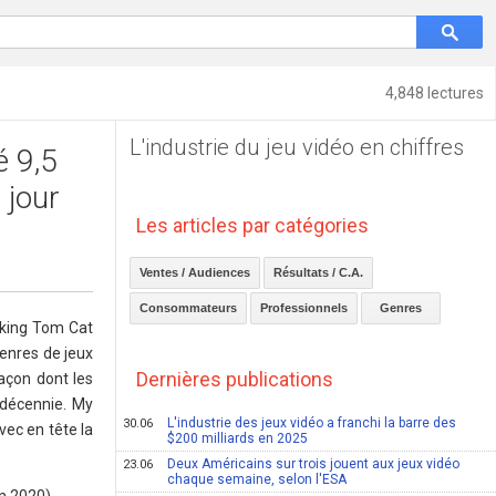
4,848 lectures
L'industrie du jeu vidéo en chiffres
é 9,5
 jour
Les articles par catégories
Ventes / Audiences
Résultats / C.A.
Consommateurs
Professionnels
Genres
lking Tom Cat
enres de jeux
Dernières publications
açon dont les
 décennie. My
L'industrie des jeux vidéo a franchi la barre des
30.06
vec en tête la
$200 milliards en 2025
Deux Américains sur trois jouent aux jeux vidéo
23.06
chaque semaine, selon l'ESA