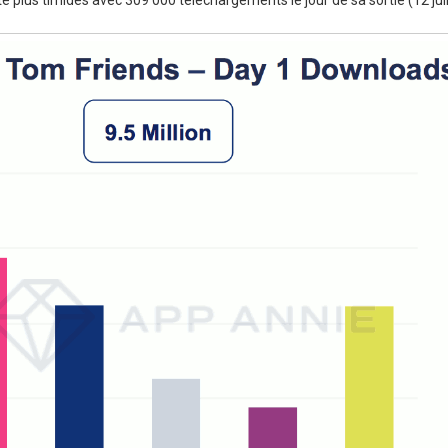
é plus timides avec 309 000 téléchargements le jour de sa sortie (12 ju