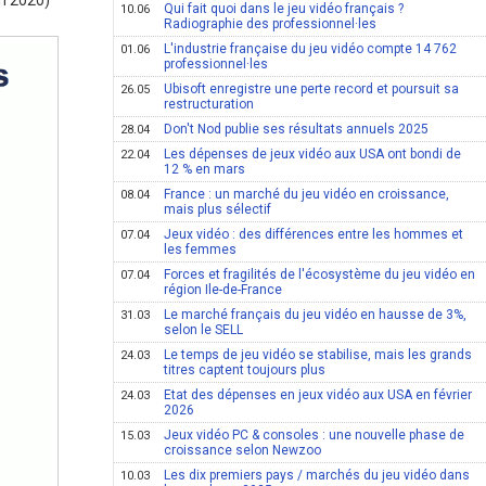
in 2020)
Qui fait quoi dans le jeu vidéo français ?
10.06
Radiographie des professionnel·les
L'industrie française du jeu vidéo compte 14 762
01.06
professionnel·les
Ubisoft enregistre une perte record et poursuit sa
26.05
restructuration
Don't Nod publie ses résultats annuels 2025
28.04
Les dépenses de jeux vidéo aux USA ont bondi de
22.04
12 % en mars
France : un marché du jeu vidéo en croissance,
08.04
mais plus sélectif
Jeux vidéo : des différences entre les hommes et
07.04
les femmes
Forces et fragilités de l'écosystème du jeu vidéo en
07.04
région Ile-de-France
Le marché français du jeu vidéo en hausse de 3%,
31.03
selon le SELL
Le temps de jeu vidéo se stabilise, mais les grands
24.03
titres captent toujours plus
Etat des dépenses en jeux vidéo aux USA en février
24.03
2026
Jeux vidéo PC & consoles : une nouvelle phase de
15.03
croissance selon Newzoo
Les dix premiers pays / marchés du jeu vidéo dans
10.03