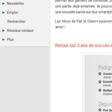
permet aux gamers de continuer, de
Tous les forums
Newsletter
Créer un compte
une partie déjà entamée. Ils pour
Archives
Se connecter
une nouvelle partie sur leur smartph
Emploi
Abonnement
Messages privés
Consulter les annonces
Contacter un modérateur
Les férus de Paf le Chien+ pourront
Rechercher
Déposer une annonce
amis !
Observatoire de l'emploi
Réseaux sociaux
Métiers et compétences
Twitter
Plus
Youtube
Retour sur 3 ans de succès
Annonceurs
LinkedIn
Statistiques
Facebook
Plan du site
Instagram
Sitemap XML
Pinterest
Ping Awards
A propos
Mentions légales