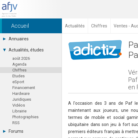
Accueil
Actualités
Chiffres
Ventes - Au
Annuaires
Pa
Toutes les sociétés (691)
Actualités, études
Pa
Studios (418)
août 2026
Editeurs (49)
Agenda
Distributeurs (16)
Chiffres
Hard. / Accessoires (10)
Vér
Etudes
Middlewares (15)
Paf
eSport
Prestataires (99)
en 
Financement
Assoc. / Syndicats (21)
Hardware
Formations / Ecoles (46)
Juridiques
Presse spécialisée (17)
A l'occasion des 3 ans de Paf l
Vidéos
maintenant aux joueurs, une nou
Librairie
Photographies
termes de mobile et social gami
RSS
ubiquitaire dans son jeu à fort su
Forums
premiers éditeurs français à mettre