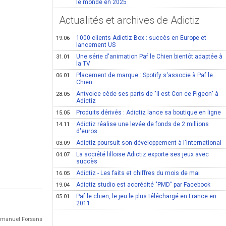
le monde en 2025
Actualités et archives de Adictiz
1000 clients Adictiz Box : succès en Europe et
19.06
lancement US
Une série d'animation Paf le Chien bientôt adaptée à
31.01
la TV
Placement de marque : Spotify s'associe à Paf le
06.01
Chien
Antvoice cède ses parts de "Il est Con ce Pigeon" à
28.05
Adictiz
Produits dérivés : Adictiz lance sa boutique en ligne
15.05
Adictiz réalise une levée de fonds de 2 millions
14.11
d'euros
Adictiz poursuit son développement à l'international
03.09
La société lilloise Adictiz exporte ses jeux avec
04.07
succès
Adictiz - Les faits et chiffres du mois de mai
16.05
Adictiz studio est accrédité "PMD" par Facebook
19.04
Paf le chien, le jeu le plus téléchargé en France en
05.01
2011
Emmanuel Forsans