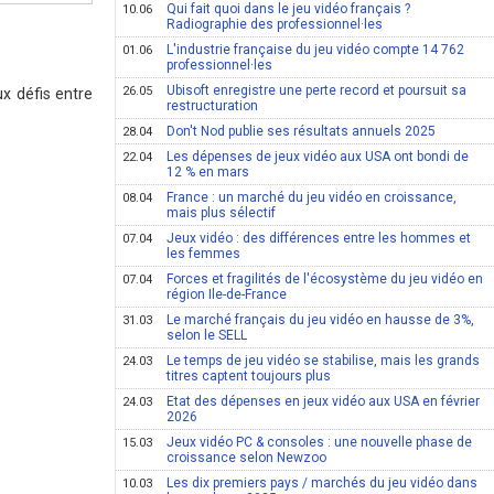
Qui fait quoi dans le jeu vidéo français ?
10.06
Radiographie des professionnel·les
L'industrie française du jeu vidéo compte 14 762
01.06
professionnel·les
Ubisoft enregistre une perte record et poursuit sa
26.05
ux défis entre
restructuration
Don't Nod publie ses résultats annuels 2025
28.04
Les dépenses de jeux vidéo aux USA ont bondi de
22.04
12 % en mars
France : un marché du jeu vidéo en croissance,
08.04
mais plus sélectif
Jeux vidéo : des différences entre les hommes et
07.04
les femmes
Forces et fragilités de l'écosystème du jeu vidéo en
07.04
région Ile-de-France
Le marché français du jeu vidéo en hausse de 3%,
31.03
selon le SELL
Le temps de jeu vidéo se stabilise, mais les grands
24.03
titres captent toujours plus
Etat des dépenses en jeux vidéo aux USA en février
24.03
2026
Jeux vidéo PC & consoles : une nouvelle phase de
15.03
croissance selon Newzoo
Les dix premiers pays / marchés du jeu vidéo dans
10.03