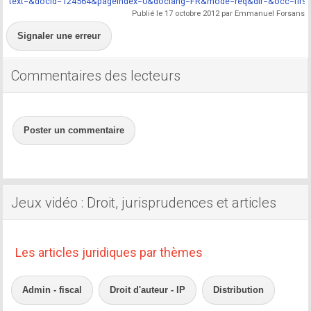
text=&docid=124564&pageIndex=0&doclang=FR&mode=req&dir=&occ=first
Publié le 17 octobre 2012 par Emmanuel Forsans
Signaler une erreur
Commentaires des lecteurs
Poster un commentaire
Jeux vidéo : Droit, jurisprudences et articles
Les articles juridiques par thèmes
Admin - fiscal
Droit d'auteur - IP
Distribution