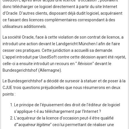
UsedSoft, après avoir acquis une licence "
d'occasion
", pouvaient
donc télécharger ce logiciel directement à partir du site Internet
d'Oracle. D'autres clients, disposant déjà dudit logiciel, acquéraient
ce faisant des licences complémentaires correspondant à des
utilisateurs additionnels.
La société Oracle, face à cette violation de son contrat de licence, a
introduit une action devant le Landgericht München I afin de faire
cesser ces pratiques. Cette juridiction a accueilli sa demande.
L'appel introduit par UsedSoft contre cette décision ayant été rejeté,
celle-ci a ensuite introduit un recours en "
Révision
" devant le
Bundesgerichtshof (Allemagne).
Le Bundesgerichtshof a décidé de surseoir à statuer et de poser à la
CJUE trois questions préjudicielles que nous résumerons en deux
points :
Le principe de l'épuisement des droit de l'éditeur de logiciel
s'applique-t-il au téléchargement par l'Internet ?
L'acquéreur de la licence d'occasion peut-il être qualifié
d'"
acquéreur légitime
" ceci lui permettant de réaliser une