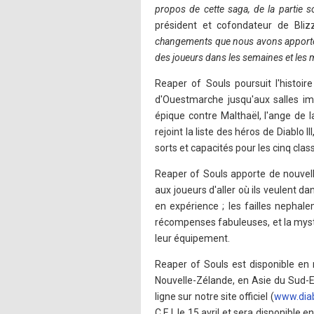
propos de cette saga, de la partie 
président et cofondateur de Bliz
changements que nous avons apporté
des joueurs dans les semaines et les 
Reaper of Souls poursuit l'histoir
d'Ouestmarche jusqu'aux salles 
épique contre Malthaël, l'ange de 
rejoint la liste des héros de Diablo
sorts et capacités pour les cinq clas
Reaper of Souls apporte de nouve
aux joueurs d'aller où ils veulent d
en expérience ; les failles nephal
récompenses fabuleuses, et la mysti
leur équipement.
Reaper of Souls est disponible en
Nouvelle-Zélande, en Asie du Sud-E
ligne sur notre site officiel (
www.dia
C.E.I. le 15 avril et sera disponibl