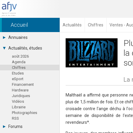
Accueil
Actualités
Chiffres
Ventes - Au
Annuaires
Pl
Toutes les sociétés (691)
Actualités, études
la
Studios (418)
août 2026
Editeurs (49)
so
Agenda
Distributeurs (16)
Chiffres
Hard. / Accessoires (10)
Etudes
Middlewares (15)
La 
eSport
Prestataires (99)
Financement
Assoc. / Syndicats (21)
Hardware
Formations / Ecoles (46)
Malthaël a affirmé que personne ne p
Juridiques
Presse spécialisée (17)
Vidéos
plus de 1,5 million de fois. Et ce c
Librairie
croisade contre l'ange déchu à l'o
Photographies
semaine de disponibilité de l'ext
RSS
revendeurs*.
Forums