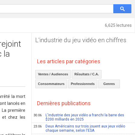
6,625 lectures
L'industrie du jeu vidéo en chiffres
rejoint
 la
Les articles par catégories
Ventes / Audiences
Résultats / C.A.
Consommateurs
Professionnels
Genres
arrêté la mort
Dernières publications
sont lancés en
. La première
L'industrie des jeux vidéo a franchi la barre des
30.06
e et chez les
$200 milliards en 2025
Deux Américains sur trois jouent aux jeux vidéo
23.06
chaque semaine, selon l'ESA