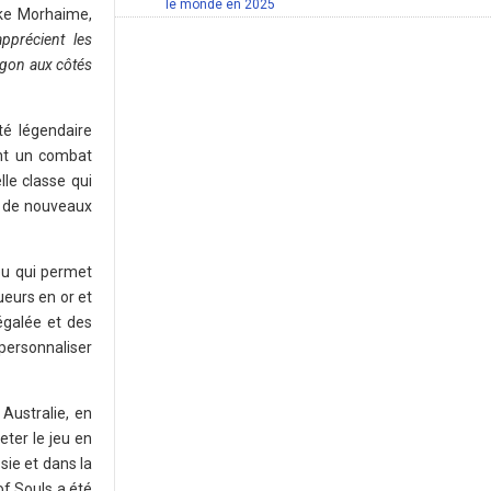
le monde en 2025
ike Morhaime,
précient les
gon aux côtés
té légendaire
nt un combat
le classe qui
nt de nouveaux
eu qui permet
ueurs en or et
égalée et des
 personnaliser
Australie, en
ter le jeu en
sie et dans la
of Souls a été