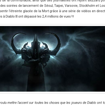
 de la communauté, ainsi que des journalistes ont rejoint Blizzard pou
rs des soirées de lancement de Séoul, Taipei, Varsovie, Stockholm et Lo
ntir l'étreinte glacée de la Mort grâce à une série de vidéos en direct.
és à Diablo III ont dépassé les 2,4 millions de vues !†
ulu mettre l'accent sur toutes les choses que les joueurs de Diablo ont t