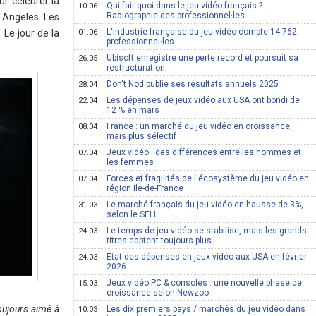
r célébrer la
Qui fait quoi dans le jeu vidéo français ?
10.06
Radiographie des professionnel·les
s Angeles. Les
L'industrie française du jeu vidéo compte 14 762
 Le jour de la
01.06
professionnel·les
Ubisoft enregistre une perte record et poursuit sa
26.05
restructuration
Don't Nod publie ses résultats annuels 2025
28.04
Les dépenses de jeux vidéo aux USA ont bondi de
22.04
12 % en mars
France : un marché du jeu vidéo en croissance,
08.04
mais plus sélectif
Jeux vidéo : des différences entre les hommes et
07.04
les femmes
Forces et fragilités de l'écosystème du jeu vidéo en
07.04
région Ile-de-France
Le marché français du jeu vidéo en hausse de 3%,
31.03
selon le SELL
Le temps de jeu vidéo se stabilise, mais les grands
24.03
titres captent toujours plus
Etat des dépenses en jeux vidéo aux USA en février
24.03
2026
Jeux vidéo PC & consoles : une nouvelle phase de
15.03
croissance selon Newzoo
oujours aimé à
Les dix premiers pays / marchés du jeu vidéo dans
10.03