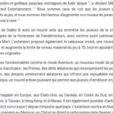
sombre et gothique jusqu'aux montagnes de butin épique
", a déclaré M
zard Entertainment. "
Nous sommes ravis de voir que les joueurs ap
s au jeu, et nous sommes très heureux d'augmenter nos niveaux de paran
mois à venir.
"
e de Diablo III avec un nouvel acte qui emmène les joueurs de la ci
impies de la forteresse de Pandémonium, avec comme point culmina
la Mort. L'extension propose également le valeureux croisé, une nouvel
 III, et augmente la limite de niveau maximal du jeu à 70, tout en ajouta
ses originales.
lles fonctionnalités comme le mode Aventure, un nouveau mode de j
ans Sanctuaire ; les Primes, des défis aléatoires qui récompensent les jo
em, des donjons entièrement aléatoires qui offrent une rejouabilité in
que, un nouvel artisan puissant qui permet aux joueurs d'améliorer et
 magasin en Europe, aux États-Unis, au Canada, en Corée du Sud, en 
st, à Taïwan, à Hong Kong et à Macao. Il est également possible d'ache
blo3.com/reaper
) depuis n'importe quel pays. L'extension sortira en Rus
e en magasin au Mexique, au Chili et au Brésil à cette même date. Reaper 