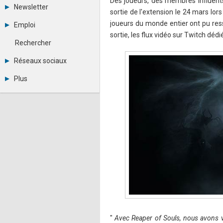
Des joueurs, des membres influents
Tous les forums
Newsletter
sortie de l'extension le 24 mars lo
Créer un compte
Archives
Se connecter
joueurs du monde entier ont pu resse
Emploi
Abonnement
Messages privés
sortie, les flux vidéo sur Twitch dédi
Consulter les annonces
Contacter un modérateur
Rechercher
Déposer une annonce
Observatoire de l'emploi
Réseaux sociaux
Métiers et compétences
Twitter
Plus
Youtube
Annonceurs
LinkedIn
Statistiques
Facebook
Plan du site
Instagram
Sitemap XML
Pinterest
Ping Awards
A propos
Mentions légales
"
Avec Reaper of Souls, nous avons vo