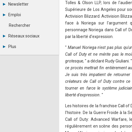
Tous les forums
Tolles & Olson LLP, lors de l'audi
Newsletter
Créer un compte
Supérieure de Los Angeles pour so
Archives
Se connecter
Emploi
Activision Blizzard. Activision Bliz
Abonnement
Messages privés
face à Noriega sur l'argument q
Consulter les annonces
Contacter un modérateur
Rechercher
Déposer une annonce
personnage Noriega dans Call of Du
Observatoire de l'emploi
Réseaux sociaux
par la liberté d'expression.
Métiers et compétences
Twitter
Plus
"
Manuel Noriega n'est pas plus qu'
Youtube
Call of Duty et ne mérite pas le m
Annonceurs
LinkedIn
Statistiques
grotesque,
" a déclaré Rudy Giuliani. 
Facebook
Plan du site
Instagram
ce procès mettrait fin entièrement au 
Sitemap XML
Pinterest
Je suis très impatient de retourner
Ping Awards
créateurs de Call of Duty contre ce
A propos
tourner en farce le système judiciai
Mentions légales
liberté d'expression.
"
Les histoires de la franchise Call o
l'histoire. De la Guerre Froide à l
Call of Duty: Advanced Warfare, l
régulièrement en scène des person