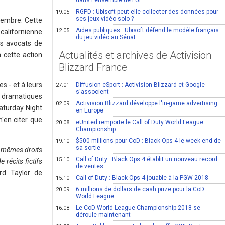
dans l'ensemble de l'UE
RGPD : Ubisoft peut-elle collecter des données pour
19.05
ses jeux vidéo solo ?
tembre. Cette
Aides publiques : Ubisoft défend le modèle français
12.05
 californienne
du jeu vidéo au Sénat
es avocats de
Actualités et archives de Activision
 cette action
Blizzard France
s - et à leurs
Diffusion eSport : Activision Blizzard et Google
27.01
s'associent
es dramatiques
Activision Blizzard développe l'in-game advertising
02.09
aturday Night
en Europe
'en citer que
eUnited remporte le Call of Duty World League
20.08
Championship
$500 millions pour CoD : Black Ops 4 le week-end de
19.10
sa sortie
es mêmes droits
Call of Duty : Black Ops 4 établit un nouveau record
15.10
 récits fictifs
de ventes
ard Taylor de
Call of Duty : Black Ops 4 jouable à la PGW 2018
15.10
6 millions de dollars de cash prize pour la CoD
20.09
World League
Le CoD World League Championship 2018 se
16.08
déroule maintenant