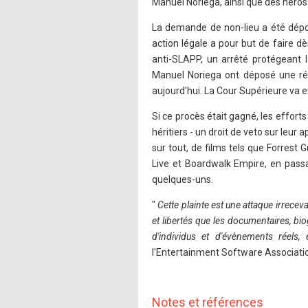
Manuel Noriega, ainsi que des hér
La demande de non-lieu a été dépo
action légale a pour but de faire dè
anti-SLAPP, un arrêté protégeant l
Manuel Noriega ont déposé une rép
aujourd'hui. La Cour Supérieure va e
Si ce procès était gagné, les effort
héritiers - un droit de veto sur leu
sur tout, de films tels que Forres
Live et Boardwalk Empire, en pass
quelques-uns.
"
Cette plainte est une attaque irrecev
et libertés que les documentaires, bi
d'individus et d'évènements réels, 
l'Entertainment Software Associati
Notes et références