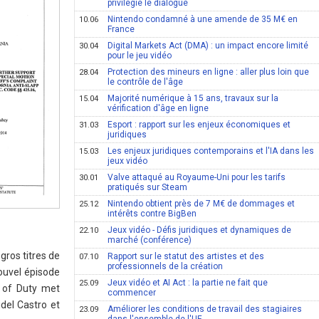
privilégie le dialogue
Nintendo condamné à une amende de 35 M€ en
10.06
France
Digital Markets Act (DMA) : un impact encore limité
30.04
pour le jeu vidéo
Protection des mineurs en ligne : aller plus loin que
28.04
le contrôle de l'âge
Majorité numérique à 15 ans, travaux sur la
15.04
vérification d'âge en ligne
Esport : rapport sur les enjeux économiques et
31.03
juridiques
Les enjeux juridiques contemporains et l'IA dans les
15.03
jeux vidéo
Valve attaqué au Royaume-Uni pour les tarifs
30.01
pratiqués sur Steam
Nintendo obtient près de 7 M€ de dommages et
25.12
intérêts contre BigBen
Jeux vidéo - Défis juridiques et dynamiques de
22.10
marché (conférence)
gros titres de
Rapport sur le statut des artistes et des
07.10
professionnels de la création
nouvel épisode
Jeux vidéo et AI Act : la partie ne fait que
25.09
l of Duty met
commencer
del Castro et
Améliorer les conditions de travail des stagiaires
23.09