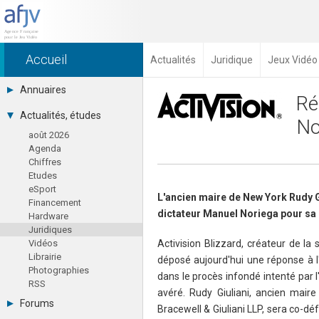
Accueil
Actualités
Juridique
Jeux Vidéo
Annuaires
Ré
Toutes les sociétés (691)
Actualités, études
No
Studios (418)
août 2026
Editeurs (49)
Agenda
Distributeurs (16)
Chiffres
Hard. / Accessoires (10)
Etudes
Middlewares (15)
eSport
Prestataires (99)
L'ancien maire de New York Rudy Gi
Financement
Assoc. / Syndicats (21)
dictateur Manuel Noriega pour sa 
Hardware
Formations / Ecoles (46)
Juridiques
Presse spécialisée (17)
Activision Blizzard, créateur de la 
Vidéos
Librairie
déposé aujourd'hui une réponse à 
Photographies
dans le procès infondé intenté par l
RSS
avéré. Rudy Giuliani, ancien mair
Forums
Bracewell & Giuliani LLP, sera co-d