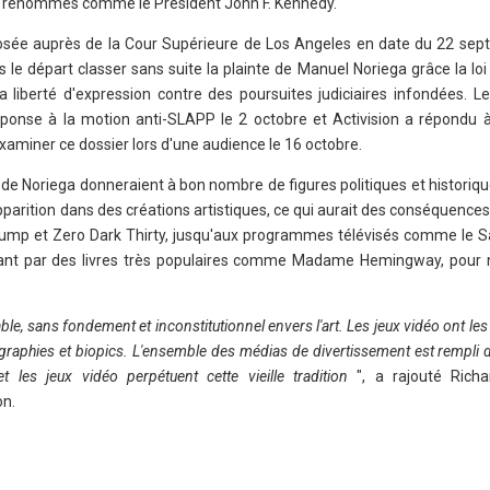
os renommés comme le Président John F. Kennedy.
sée auprès de la Cour Supérieure de Los Angeles en date du 22 sep
s le départ classer sans suite la plainte de Manuel Noriega grâce la loi
a liberté d'expression contre des poursuites judiciaires infondées. L
onse à la motion anti-SLAPP le 2 octobre et Activision a répondu à
xaminer ce dossier lors d'une audience le 16 octobre.
s de Noriega donneraient à bon nombre de figures politiques et historique
r apparition dans des créations artistiques, ce qui aurait des conséquenc
t Gump et Zero Dark Thirty, jusqu'aux programmes télévisés comme le S
ant par des livres très populaires comme Madame Hemingway, pour n
able, sans fondement et inconstitutionnel envers l'art. Les jeux vidéo ont l
ographies et biopics. L'ensemble des médias de divertissement est rempli de
et les jeux vidéo perpétuent cette vieille tradition
", a rajouté Rich
on.