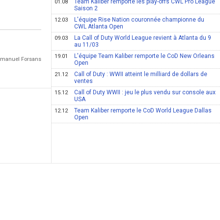
Team Kaliber remporte les play-offs CWL Pro League
01.08
Saison 2
L'équipe Rise Nation couronnée championne du
12.03
CWL Atlanta Open
La Call of Duty World League revient à Atlanta du 9
09.03
au 11/03
L'équipe Team Kaliber remporte le CoD New Orleans
19.01
Emmanuel Forsans
Open
Call of Duty : WWII atteint le milliard de dollars de
21.12
ventes
Call of Duty WWII : jeu le plus vendu sur console aux
15.12
USA
Team Kaliber remporte le CoD World League Dallas
12.12
Open