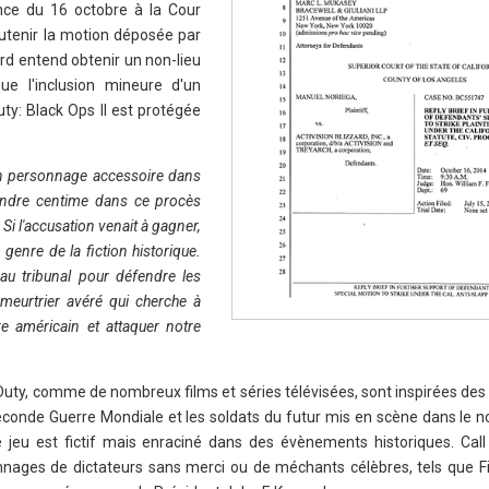
ence du 16 octobre à la Cour
utenir la motion déposée par
zard entend obtenir un non-lieu
ue l'inclusion mineure d'un
ty: Black Ops II est protégée
un personnage accessoire dans
oindre centime dans ce procès
"
Si l'accusation venait à gagner,
genre de la fiction historique.
 au tribunal pour défendre les
 meurtrier avéré qui cherche à
re américain et attaquer notre
f Duty, comme de nombreux films et séries télévisées, sont inspirées des 
a Seconde Guerre Mondiale et les soldats du futur mis en scène dans le 
e jeu est fictif mais enraciné dans des évènements historiques. Cal
nages de dictateurs sans merci ou de méchants célèbres, tels que Fi