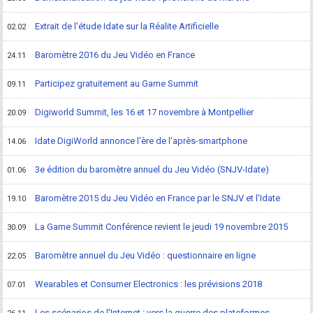
Extrait de l'étude Idate sur la Réalite Artificielle
02.02
Baromètre 2016 du Jeu Vidéo en France
24.11
Participez gratuitement au Game Summit
09.11
Digiworld Summit, les 16 et 17 novembre à Montpellier
20.09
Idate DigiWorld annonce l'ère de l'après-smartphone
14.06
3e édition du baromètre annuel du Jeu Vidéo (SNJV-Idate)
01.06
Baromètre 2015 du Jeu Vidéo en France par le SNJV et l'Idate
19.10
La Game Summit Conférence revient le jeudi 19 novembre 2015
30.09
Baromètre annuel du Jeu Vidéo : questionnaire en ligne
22.05
Wearables et Consumer Electronics : les prévisions 2018
07.01
Les scénarios de l'Internet : vers la guerre des plateformes