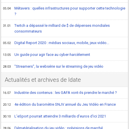
Métavers : quelles infrastructures pour supporter cette technologie
05.04
?
Twitch a dépassé le milliard de $ de dépenses mondiales
31.01
consommateurs
Digital Report 2020 : médias sociaux, mobile, jeux vidéo...
05.02
Un guide pour agir face au cyber-harcèlement
13.05
"Streamers", la websérie sur le streaming de jeu vidéo
28.03
Actualités et archives de Idate
Industrie des contenus : les GAFA vont-ils prendre le marché ?
16.07
4e édition du baromètre SNJV annuel du Jeu Vidéo en France
20.12
L'eSport pourrait atteindre 3 milliards d'euros d'ici 2021
30.10
Dématérialisation du jeu vidéo : prévisions de marché
28.06