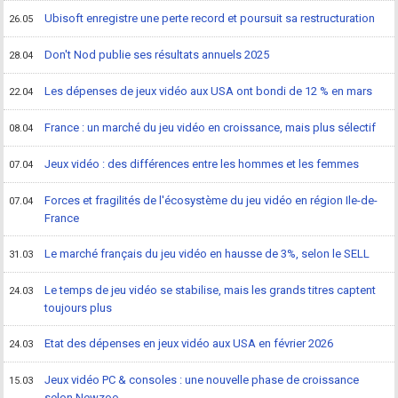
Ubisoft enregistre une perte record et poursuit sa restructuration
26.05
Don't Nod publie ses résultats annuels 2025
28.04
Les dépenses de jeux vidéo aux USA ont bondi de 12 % en mars
22.04
France : un marché du jeu vidéo en croissance, mais plus sélectif
08.04
Jeux vidéo : des différences entre les hommes et les femmes
07.04
Forces et fragilités de l'écosystème du jeu vidéo en région Ile-de-
07.04
France
Le marché français du jeu vidéo en hausse de 3%, selon le SELL
31.03
Le temps de jeu vidéo se stabilise, mais les grands titres captent
24.03
toujours plus
Etat des dépenses en jeux vidéo aux USA en février 2026
24.03
Jeux vidéo PC & consoles : une nouvelle phase de croissance
15.03
selon Newzoo