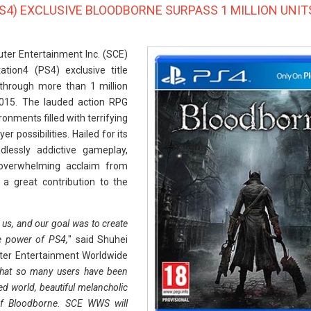
PS4) EXCLUSIVE BLOODBORNE SURPASS 1 MILLION UNIT
er Entertainment Inc. (SCE)
tion4 (PS4) exclusive title
through more than 1 million
2015. The lauded action RPG
onments filled with terrifying
r possibilities. Hailed for its
ndlessly addictive gameplay,
 overwhelming acclaim from
 great contribution to the
us, and our goal was to create
he power of PS4,
" said Shuhei
ter Entertainment Worldwide
 that so many users have been
ed world, beautiful melancholic
of Bloodborne. SCE WWS will