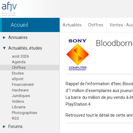
Accueil
Actualités
Chiffres
Ventes - Au
Annuaires
Bloodborne
Toutes les sociétés (691)
Actualités, études
Studios (418)
août 2026
Editeurs (49)
Agenda
Distributeurs (16)
Chiffres
Hard. / Accessoires (10)
Etudes
Middlewares (15)
eSport
Prestataires (99)
Rappel de l'information d'hier, Blo
Financement
Assoc. / Syndicats (21)
Hardware
d'1 million d'exemplaires aux joueur
Formations / Ecoles (46)
Juridiques
Presse spécialisée (17)
La barre du million de jeu vendu à ét
Vidéos
PlayStation 4.
Librairie
Photographies
Retrouvez tout le détail de cette a
RSS
Forums