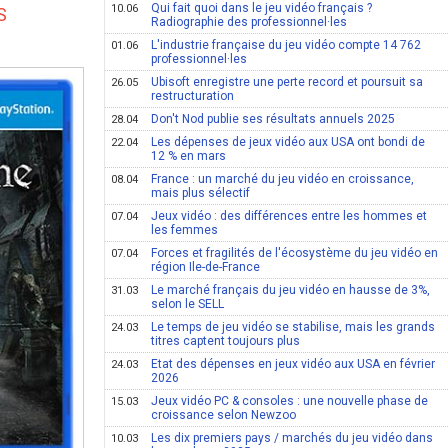
Qui fait quoi dans le jeu vidéo français ?
10.06
S
Radiographie des professionnel·les
L'industrie française du jeu vidéo compte 14 762
01.06
professionnel·les
Ubisoft enregistre une perte record et poursuit sa
26.05
restructuration
Don't Nod publie ses résultats annuels 2025
28.04
Les dépenses de jeux vidéo aux USA ont bondi de
22.04
12 % en mars
France : un marché du jeu vidéo en croissance,
08.04
mais plus sélectif
Jeux vidéo : des différences entre les hommes et
07.04
les femmes
Forces et fragilités de l'écosystème du jeu vidéo en
07.04
région Ile-de-France
Le marché français du jeu vidéo en hausse de 3%,
31.03
selon le SELL
Le temps de jeu vidéo se stabilise, mais les grands
24.03
titres captent toujours plus
Etat des dépenses en jeux vidéo aux USA en février
24.03
2026
Jeux vidéo PC & consoles : une nouvelle phase de
15.03
croissance selon Newzoo
Les dix premiers pays / marchés du jeu vidéo dans
10.03