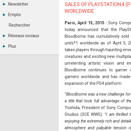
Tous les forums
SALES OF PLAYSTATION4 (
Newsletter
Créer un compte
WORLDWIDE
Archives
Se connecter
Emploi
Abonnement
Messages privés
Consulter les annonces
Paris, April 15, 2015
- Sony Comput
Contacter un modérateur
Rechercher
Déposer une annonce
today announced that the PlaySta
Observatoire de l'emploi
Réseaux sociaux
Bloodborne has cumulatively sold 
Métiers et compétences
units*1 worldwide as of April 5, 
Twitter
Plus
Youtube
takes players through haunting envir
Annonceurs
LinkedIn
creatures and exciting new multiplaye
Statistiques
Facebook
unrelenting artistic vision and e
Plan du site
Instagram
Bloodborne continues to garner
Sitemap XML
Pinterest
Ping Awards
gamers worldwide and has made a
A propos
expansion of the PS4 platform.
Mentions légales
"
Bloodborne was a new challenge for 
a title that took full advantage of t
Yoshida, President of Sony Compu
Studios (SCE WWS). "
I am thrilled
enjoying the extremely rich and detail
atmosphere and palpable tension 