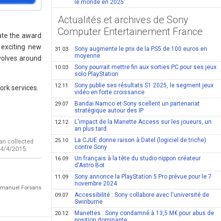
le monde en 2025
Actualités et archives de Sony
Computer Entertainement France
ate the award
 exciting new
Sony augmente le prix de la PS5 de 100 euros en
31.03
moyenne
volves around
Sony pourrait mettre fin aux sorties PC pour ses jeux
10.03
solo PlayStation
Sony publie ses résultats S1 2025, le segment jeux
12.11
ork services.
vidéo en forte croissance
Bandai Namco et Sony scellent un partenariat
29.07
stratégique autour des IP
L'impact de la Manette Access sur les joueurs, un
12.12
an plus tard
La CJUE donne raison à Datel (logiciel de triche)
25.10
pan collected
contre Sony
 4/4/2015.
Un français à la tête du studio nippon créateur
16.09
d'Astro Bot
Sony annonce la PlayStation 5 Pro prévue pour le 7
11.09
novembre 2024
Emmanuel Forsans
Accessibilité : Sony collabore avec l'université de
09.07
Swinburne
Manettes : Sony condamné à 13,5 M€ pour abus de
20.12
position dominante