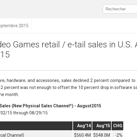
septembre 2015
deo Games retail / e-tail sales in U.S.
15
are, hardware, and accessories, sales declined 2 percent compared to
12 percent was not enough to offset the 10 percent drop in software s
the month.
Sales (New Physical Sales Channel*) - August2015
/02/15 through 08/29/15
Aug'14
Aug'15
CHG
cal Channel)
$560.4M
$548.0M
-2%