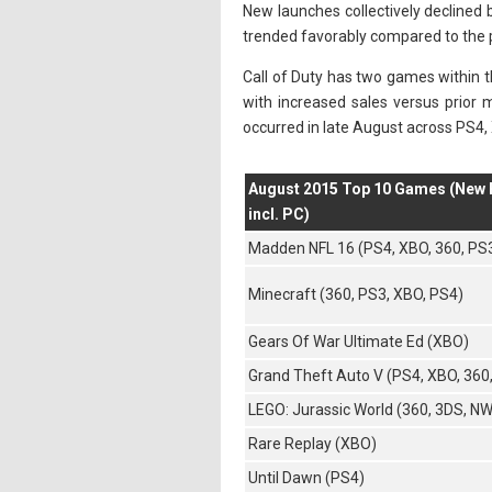
New launches collectively declined
trended favorably compared to the 
Call of Duty has two games within 
with increased sales versus prior m
occurred in late August across PS4,
August 2015 Top 10 Games (New Ph
incl. PC)
Madden NFL 16 (PS4, XBO, 360, PS
Minecraft (360, PS3, XBO, PS4)
Gears Of War Ultimate Ed (XBO)
Grand Theft Auto V (PS4, XBO, 360
LEGO: Jurassic World (360, 3DS, N
Rare Replay (XBO)
Until Dawn (PS4)