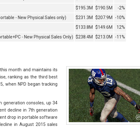
$195.3M
$190.5M
-2%
table - New Physical Sales only)
$231.3M
$207.9M
-10%
$133.8M
$149.6M
12%
rtable+PC - New Physical Sales Only)
$238.4M
$213.0M
-11%
his month and maintains its
se, ranking as the third best
995, when NPD began tracking
h generation consoles, up 34
ent decline in 7th generation
cent drop in portable software
decline in August 2015 sales