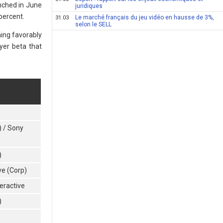
nched in June
juridiques
percent.
Le marché français du jeu vidéo en hausse de 3%,
31.03
selon le SELL
ing favorably
ayer beta that
) / Sony
)
ve (Corp)
eractive
)