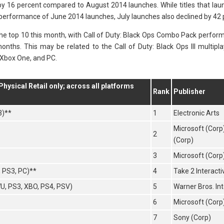
 by 16 percent compared to August 2014 launches. While titles that lau
performance of June 2014 launches, July launches also declined by 42 
the top 10 this month, with Call of Duty: Black Ops Combo Pack perform
onths. This may be related to the Call of Duty: Black Ops III multipl
 Xbox One, and PC.
ysical Retail only; across all platforms
Rank
Publisher
3)**
1
Electronic Arts
Microsoft (Corp
2
(Corp)
3
Microsoft (Corp
, PS3, PC)**
4
Take 2 Interacti
WU, PS3, XBO, PS4, PSV)
5
Warner Bros. Int
6
Microsoft (Corp
7
Sony (Corp)