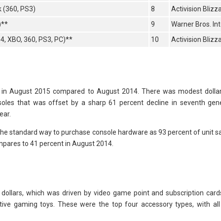
k (360, PS3)
8
Activision Blizz
)**
9
Warner Bros. Int
4, XBO, 360, PS3, PC)**
10
Activision Blizz
t in August 2015 compared to August 2014. There was modest dolla
soles that was offset by a sharp 61 percent decline in seventh gene
ear.
the standard way to purchase console hardware as 93 percent of unit sa
pares to 41 percent in August 2014.
 dollars, which was driven by video game point and subscription car
ive gaming toys. These were the top four accessory types, with all