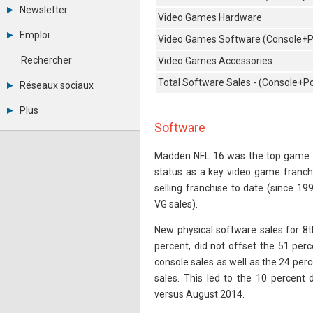
Tous les forums
Newsletter
Créer un compte
Video Games Hardware
Archives
Se connecter
Emploi
Video Games Software (Console+Por
Abonnement
Messages privés
Consulter les annonces
Contacter un modérateur
Rechercher
Video Games Accessories
Déposer une annonce
Observatoire de l'emploi
Total Software Sales - (Console+Po
Réseaux sociaux
Métiers et compétences
Twitter
Plus
Youtube
Software
Annonceurs
LinkedIn
Statistiques
Facebook
Madden NFL 16 was the top game t
Plan du site
Instagram
Sitemap XML
Pinterest
status as a key video game franchi
Ping Awards
selling franchise to date (since 1
A propos
VG sales).
Mentions légales
New physical software sales for 8t
percent, did not offset the 51 perc
console sales as well as the 24 per
sales. This led to the 10 percent 
versus August 2014.