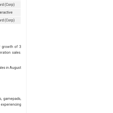
ard (Corp)
eractive
ard (Corp)
r growth of 3
ration sales.
les in August
ds, gamepads,
 experiencing