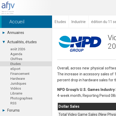
Accueil
Etudes
Industrie
édition du 11 
Annuaires
Vi
Toutes les sociétés (691)
Actualités, études
20
Studios (418)
août 2026
Editeurs (49)
Agenda
Distributeurs (16)
Chiffres
Hard. / Accessoires (10)
Etudes
Middlewares (15)
Overall, across new physical softw
eSport
Prestataires (99)
Financement
The increase in accessory sales of 
Assoc. / Syndicats (21)
Hardware
Formations / Ecoles (46)
percent drop in hardware sales for 
Juridiques
Presse spécialisée (17)
Vidéos
NPD Group's U.S. Games Industry 
Librairie
4-week month; Reporting Period 08
Photographies
RSS
Dollar Sales
Forums
Total Video Game Sales (New Physi