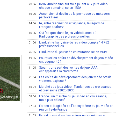
Deux Américains sur trois jouent aux jeux vidéo
23.06
chaque semaine, selon l'ESA
Ascension et déclin de la promesse du métavers,
16.06
par Nick Heer
IA, entre fascination et vigilance, le regard de
14.06
François Gutherz
Qui fait quoi dans le jeu vidéo français ?
10.06
Radiographie des professionnel·les
L'industrie française du jeu vidéo compte 14 762
01.06
professionnel·les
L'industrie du jeu vidéo en mutation selon VGIM
26.05
Pourquoi les coûts de développement de jeux vidéo
19.05
ont augmenté ?
Steam : une part des ventes de jeux AAA
11.05
échapperait à la plateforme
Les coûts de développement des jeux vidéo ont-ils
21.04
vraiment explosé ?
Marché des jeux vidéo - Tendances de croissance
15.04
et prévisions (2025-2030)
France : un marché du jeu vidéo en croissance,
08.04
mais plus sélectif
Forces et fragilités de l'écosystème du jeu vidéo en
07.04
région Ile-de-France
Esport : rapport sur les enjeux économiques et
31.03