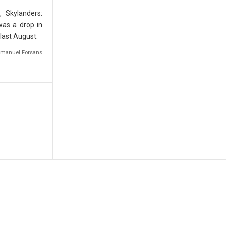
 Skylanders:
was a drop in
 last August.
Emmanuel Forsans