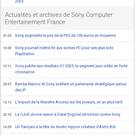
2025
Actualités et archives de Sony Computer
Entertainement France
Sony augmente le prix de la PS5 de 100 euros en moyenne
31.03
Sony pourrait mettre fin aux sorties PC pour ses jeux solo
10.03
PlayStation
Sony publie ses résultats S1 2025, le segment jeux vidéo en forte
12.11
croissance
Bandai Namco et Sony scellent un partenariat stratégique autour
29.07
des IP
L'impact de la Manette Access sur les joueurs, un an plus tard
12.12
La CJUE donne raison à Datel (logiciel de triche) contre Sony
25.10
Un français à la tête du studio nippon créateur d'Astro Bot
16.09