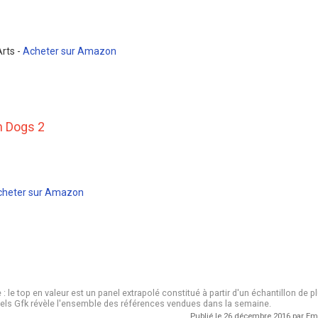
Arts -
Acheter sur Amazon
h Dogs 2
cheter sur Amazon
le top en valeur est un panel extrapolé constitué à partir d'un échantillon de p
els Gfk révèle l'ensemble des références vendues dans la semaine.
Publié le 26 décembre 2016 par E