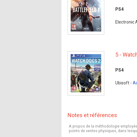
PS4
Electronic 
5 - Watc
PS4
Ubisoft -
A
Notes et références
A propos de la méthodologie employée : 
points de ventes physiques, dans lesqu