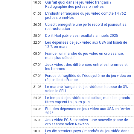
Qui fait quoi dans le jeu vidéo français ?
10.06
Radiographie des professionnel·les
L'industrie française du jeu vidéo compte 14 762
01.06
professionnel·les
Ubisoft enregistre une perte record et poursuit sa
26.05
restructuration
Don't Nod publie ses résultats annuels 2025
28.04
Les dépenses de jeux vidéo aux USA ont bondi de
22.04
12 % en mars
France : un marché du jeu vidéo en croissance,
08.04
mais plus sélectif
Jeux vidéo : des différences entre les hommes et
07.04
les femmes
Forces et fragilités de l'écosystème du jeu vidéo en
07.04
région Ile-de-France
Le marché français du jeu vidéo en hausse de 3%,
31.03
selon le SELL
Le temps de jeu vidéo se stabilise, mais les grands
24.03
titres captent toujours plus
Etat des dépenses en jeux vidéo aux USA en février
24.03
2026
Jeux vidéo PC & consoles : une nouvelle phase de
15.03
croissance selon Newzoo
Les dix premiers pays / marchés du jeu vidéo dans
10.03