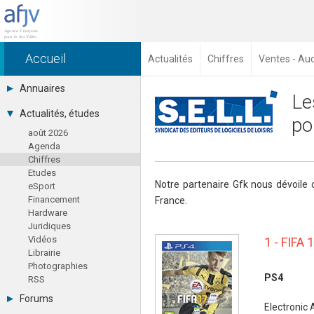
Accueil
Actualités
Chiffres
Ventes - Au
Annuaires
Le
Toutes les sociétés (691)
Actualités, études
po
Studios (418)
août 2026
Editeurs (49)
Agenda
Distributeurs (16)
Chiffres
Hard. / Accessoires (10)
Etudes
Middlewares (15)
Notre partenaire Gfk nous dévoile
eSport
Prestataires (99)
Financement
France.
Assoc. / Syndicats (21)
Hardware
Formations / Ecoles (46)
Juridiques
Presse spécialisée (17)
Vidéos
1 - FIFA 
Librairie
Photographies
PS4
RSS
Forums
Electronic 