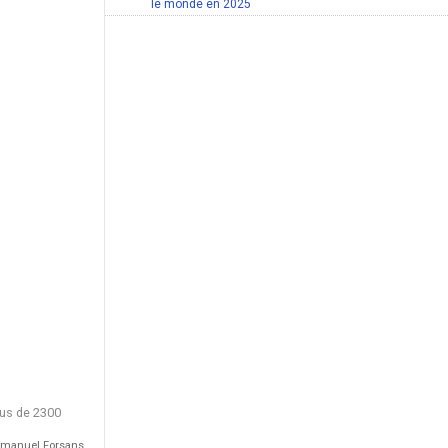
le monde en 2025
lus de 2300
mmanuel Forsans