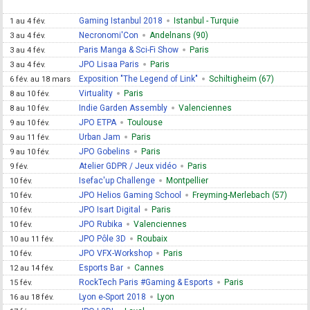
Gaming Istanbul 2018
Istanbul - Turquie
1 au 4 fév.
Necronomi'Con
Andelnans (90)
3 au 4 fév.
Paris Manga & Sci-Fi Show
Paris
3 au 4 fév.
JPO Lisaa Paris
Paris
3 au 4 fév.
Exposition "The Legend of Link"
Schiltigheim (67)
6 fév. au 18 mars
Virtuality
Paris
8 au 10 fév.
Indie Garden Assembly
Valenciennes
8 au 10 fév.
JPO ETPA
Toulouse
9 au 10 fév.
Urban Jam
Paris
9 au 11 fév.
JPO Gobelins
Paris
9 au 10 fév.
Atelier GDPR / Jeux vidéo
Paris
9 fév.
Isefac'up Challenge
Montpellier
10 fév.
JPO Helios Gaming School
Freyming-Merlebach (57)
10 fév.
JPO Isart Digital
Paris
10 fév.
JPO Rubika
Valenciennes
10 fév.
JPO Pôle 3D
Roubaix
10 au 11 fév.
JPO VFX-Workshop
Paris
10 fév.
Esports Bar
Cannes
12 au 14 fév.
RockTech Paris #Gaming & Esports
Paris
15 fév.
Lyon e-Sport 2018
Lyon
16 au 18 fév.