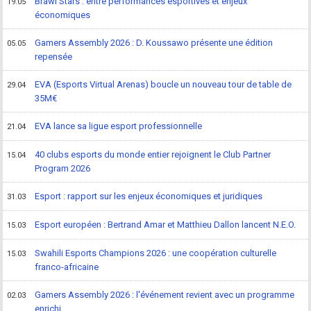
Brawl Stars : entre performances esportives et enjeux
19.05
économiques
Gamers Assembly 2026 : D. Koussawo présente une édition
05.05
repensée
EVA (Esports Virtual Arenas) boucle un nouveau tour de table de
29.04
35M€
EVA lance sa ligue esport professionnelle
21.04
40 clubs esports du monde entier rejoignent le Club Partner
15.04
Program 2026
Esport : rapport sur les enjeux économiques et juridiques
31.03
Esport européen : Bertrand Amar et Matthieu Dallon lancent N.E.O.
15.03
Swahili Esports Champions 2026 : une coopération culturelle
15.03
franco-africaine
Gamers Assembly 2026 : l'événement revient avec un programme
02.03
enrichi