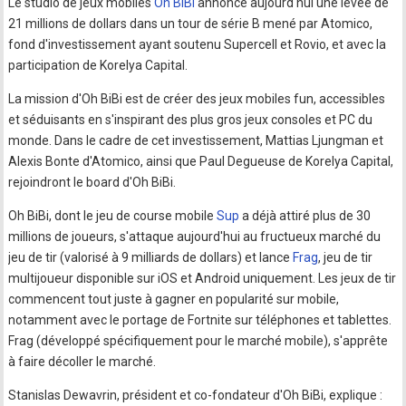
Le studio de jeux mobiles
Oh BiBi
annonce aujourd'hui une levée de
21 millions de dollars dans un tour de série B mené par Atomico,
fond d'investissement ayant soutenu Supercell et Rovio, et avec la
participation de Korelya Capital.
La mission d'Oh BiBi est de créer des jeux mobiles fun, accessibles
et séduisants en s'inspirant des plus gros jeux consoles et PC du
monde. Dans le cadre de cet investissement, Mattias Ljungman et
Alexis Bonte d'Atomico, ainsi que Paul Degueuse de Korelya Capital,
rejoindront le board d'Oh BiBi.
Oh BiBi, dont le jeu de course mobile
Sup
a déjà attiré plus de 30
millions de joueurs, s'attaque aujourd'hui au fructueux marché du
jeu de tir (valorisé à 9 milliards de dollars) et lance
Frag
, jeu de tir
multijoueur disponible sur iOS et Android uniquement. Les jeux de tir
commencent tout juste à gagner en popularité sur mobile,
notamment avec le portage de Fortnite sur téléphones et tablettes.
Frag (développé spécifiquement pour le marché mobile), s'apprête
à faire décoller le marché.
Stanislas Dewavrin, président et co-fondateur d'Oh BiBi, explique :