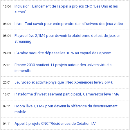
Inclusion : Lancement de l'appel à projets CNC "Les Uns et les
15.04
autres"
Livre : Tout savoir pour entreprendre dans l'univers des jeux vidéo
08.04
Playruo lève 2,1M€ pour devenir la plateforme de test de jeux en
08.04
streaming
L'Arabie saoudite dépasse les 10 % au capital de Capcom
24.03
France 2030 soutient 11 projets autour des univers virtuels
22.01
immersifs
Jeu vidéo et activité physique : Neo Xperiences lève 3,6 M€
20.01
Plateforme d'investissement participatif, Gamevestor lève 1M€
16.01
Hoora lève 1,1 M€ pour devenir la référence du divertissement
07.11
mobile
Appel à projets CNC "Résidences de Création IA"
04.11