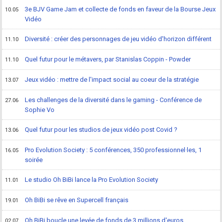
3e BJV Game Jam et collecte de fonds en faveur de la Bourse Jeux
10.05
Vidéo
Diversité : créer des personnages de jeu vidéo d'horizon différent
11.10
Quel futur pour le métavers, par Stanislas Coppin - Powder
11.10
Jeux vidéo : mettre de l'impact social au coeur de la stratégie
13.07
Les challenges de la diversité dans le gaming - Conférence de
27.06
Sophie Vo
Quel futur pour les studios de jeux vidéo post Covid ?
13.06
Pro Evolution Society : 5 conférences, 350 professionnel·les, 1
16.05
soirée
Le studio Oh BiBi lance la Pro Evolution Society
11.01
Oh BiBi se rêve en Supercell français
19.01
Oh BiBi boucle une levée de fonds de 3 millions d'euros
02.07