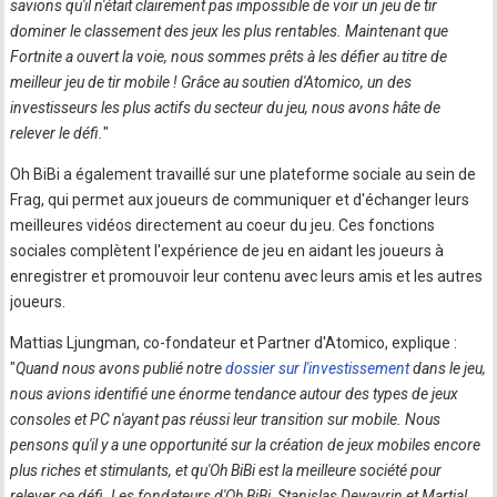
savions qu'il n'était clairement pas impossible de voir un jeu de tir
dominer le classement des jeux les plus rentables. Maintenant que
Fortnite a ouvert la voie, nous sommes prêts à les défier au titre de
meilleur jeu de tir mobile ! Grâce au soutien d'Atomico, un des
investisseurs les plus actifs du secteur du jeu, nous avons hâte de
relever le défi.
"
Oh BiBi a également travaillé sur une plateforme sociale au sein de
Frag, qui permet aux joueurs de communiquer et d'échanger leurs
meilleures vidéos directement au coeur du jeu. Ces fonctions
sociales complètent l'expérience de jeu en aidant les joueurs à
enregistrer et promouvoir leur contenu avec leurs amis et les autres
joueurs.
Mattias Ljungman, co-fondateur et Partner d'Atomico, explique :
"
Quand nous avons publié notre
dossier sur l'investissement
dans le jeu,
nous avions identifié une énorme tendance autour des types de jeux
consoles et PC n'ayant pas réussi leur transition sur mobile. Nous
pensons qu'il y a une opportunité sur la création de jeux mobiles encore
plus riches et stimulants, et qu'Oh BiBi est la meilleure société pour
relever ce défi. Les fondateurs d'Oh BiBi, Stanislas Dewavrin et Martial