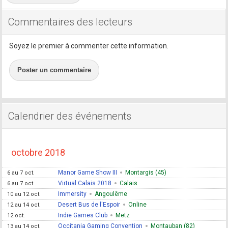
Commentaires des lecteurs
Soyez le premier à commenter cette information.
Poster un commentaire
Calendrier des événements
octobre 2018
Manor Game Show III
Montargis (45)
6 au 7 oct.
Virtual Calais 2018
Calais
6 au 7 oct.
Immersity
Angoulême
10 au 12 oct.
Desert Bus de l'Espoir
Online
12 au 14 oct.
Indie Games Club
Metz
12 oct.
Occitania Gaming Convention
Montauban (82)
13 au 14 oct.