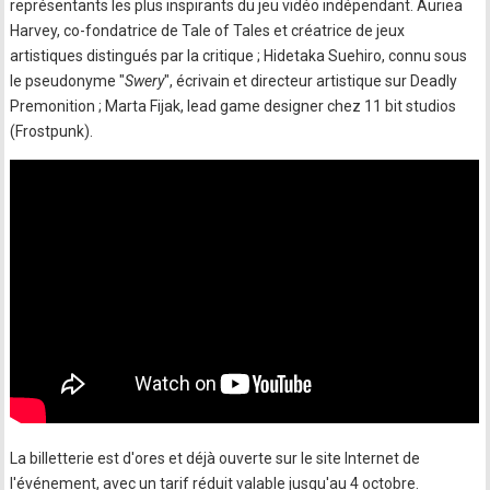
représentants les plus inspirants du jeu vidéo indépendant. Auriea
Harvey, co-fondatrice de Tale of Tales et créatrice de jeux
artistiques distingués par la critique ; Hidetaka Suehiro, connu sous
le pseudonyme "
Swery
", écrivain et directeur artistique sur Deadly
Premonition ; Marta Fijak, lead game designer chez 11 bit studios
(Frostpunk).
La billetterie est d'ores et déjà ouverte sur le site Internet de
l'événement, avec un tarif réduit valable jusqu'au 4 octobre.