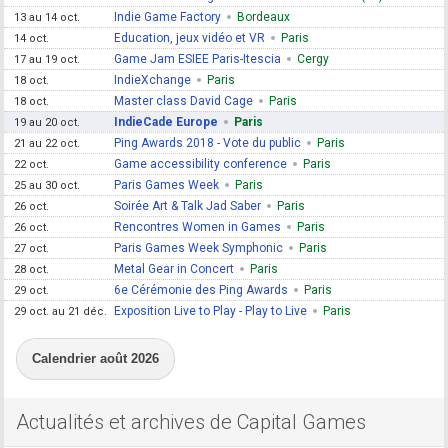
Indie Game Factory
Bordeaux
13 au 14 oct.
Education, jeux vidéo et VR
Paris
14 oct.
Game Jam ESIEE Paris-Itescia
Cergy
17 au 19 oct.
IndieXchange
Paris
18 oct.
Master class David Cage
Paris
18 oct.
IndieCade Europe
Paris
19 au 20 oct.
Ping Awards 2018 - Vote du public
Paris
21 au 22 oct.
Game accessibility conference
Paris
22 oct.
Paris Games Week
Paris
25 au 30 oct.
Soirée Art & Talk Jad Saber
Paris
26 oct.
Rencontres Women in Games
Paris
26 oct.
Paris Games Week Symphonic
Paris
27 oct.
Metal Gear in Concert
Paris
28 oct.
6e Cérémonie des Ping Awards
Paris
29 oct.
Exposition Live to Play - Play to Live
Paris
29 oct. au 21 déc.
Calendrier août 2026
Actualités et archives de Capital Games