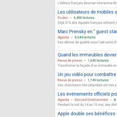
L'éditeur français Anuman Interactive éto
Les utilisateurs de mobiles 
Etudes
9,488 lectures
Déjà 31% des équipés français utilisent c
Marc Prensky en " guest sta
Agenda
8,544 lectures
Des démos de qualité sous l'œil avisé d'
...
Quand les immeubles devien
Revue de presse
1,640 lectures
Transformer la façade d'un immeuble en éc
Un jeu vidéo pour combattre
Revue de presse
1,749 lectures
Des chercheurs néo-zélandais ont mis au 
Les évènements officiels pou
Agenda
Blizzard Entertainment
8,
Pendant la nuit du 14 au 15 mai, des dist
Apple double ses bénéfices 