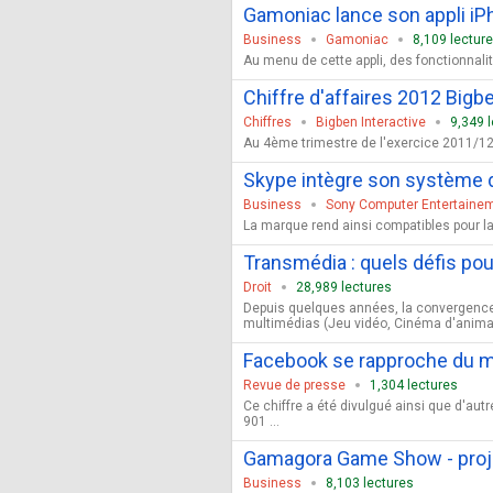
Gamoniac lance son appli iP
Business
Gamoniac
8,109 lectur
Au menu de cette appli, des fonctionnalité
Chiffre d'affaires 2012 Bigb
Chiffres
Bigben Interactive
9,349 
Au 4ème trimestre de l'exercice 2011/12,
Skype intègre son système d
Business
Sony Computer Entertaine
La marque rend ainsi compatibles pour la
Transmédia : quels défis pour 
Droit
28,989 lectures
Depuis quelques années, la convergence 
multimédias (Jeu vidéo, Cinéma d'animati
Facebook se rapproche du m
Revue de presse
1,304 lectures
Ce chiffre a été divulgué ainsi que d'a
901 ...
Gamagora Game Show - proje
Business
8,103 lectures