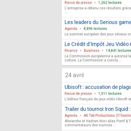
Revue de presse
1,262 lectures
L'entreprise a obtenu ces résultats grâ
...
Les leaders du Serious game
Agenda
8,896 lectures
Le sommet européen des jeux sérieux orga
Le Crédit d'Impôt Jeu Vidéo
Finance
Business
14,841 lecture
La Commission européenne a autorisé la F
culture. La Commission a conclu ...
24 avril
Ubisoft : accusation de plag
Revue de presse
1,511 lectures
L'éditeur français de jeux vidéo Ubisoft e
Trailer du tournoi Iron Squid
Agenda
Alt Tab Productions (O'Gamin
Alexandre et Hadrien Noci alias Pomf & Th
commentateurs des tournois ...