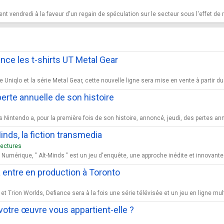
t vendredi à la faveur d'un regain de spéculation sur le secteur sous l'effet de ru
ance les t-shirts UT Metal Gear
tre Uniqlo et la série Metal Gear, cette nouvelle ligne sera mise en vente à partir
perte annuelle de son histoire
is Nintendo a, pour la première fois de son histoire, annoncé, jeudi, des pertes ann
inds, la fiction transmedia
lectures
 Numérique, " Alt-Minds " est un jeu d'enquête, une approche inédite et innovante
a entre en production à Toronto
et Trion Worlds, Defiance sera à la fois une série télévisée et un jeu en ligne mu
tre œuvre vous appartient-elle ?