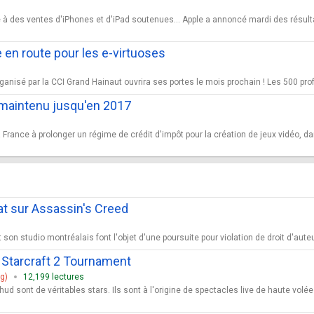
ce à des ventes d'iPhones et d'iPad soutenues... Apple a annoncé mardi des résu
 en route pour les e-virtuoses
nisé par la CCI Grand Hainaut ouvrira ses portes le mois prochain ! Les 500 prof
 maintenu jusqu'en 2017
s
rance à prolonger un régime de crédit d'impôt pour la création de jeux vidéo, da
iat sur Assassin's Creed
t son studio montréalais font l'objet d'une poursuite pour violation de droit d'aute
 : Starcraft 2 Tournament
g)
12,199 lectures
ud sont de véritables stars. Ils sont à l'origine de spectacles live de haute volée