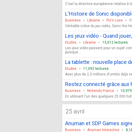
C'est la directive européenne relative à l
L'Histoire de Sonic disponibl
Business
Librairie
Pix'n Love
1
Véritable icône du jeu vidéo, Sonic the H
Les jeux vidéo - Quand jouer
Etudes
Librairie
13,012 lectures
Les jeux vidéo passent pour un sujet com
puisque...
La tablette : nouvelle place
Etudes
11,092 lectures
Avec plus de 2,3 millions d'unités déjà 
Restez connecté grâce aux 
Business
Nintendo France
10,979
En utilisant l'un des quelques 25 000 ho
25 avril
Anuman et SDP Games signen
Business
Anuman Interactive
8,1