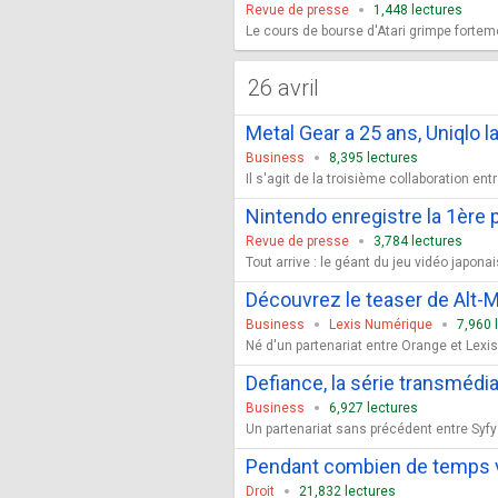
Revue de presse
1,448 lectures
Le cours de bourse d'Atari grimpe fortemen
26 avril
Metal Gear a 25 ans, Uniqlo l
Business
8,395 lectures
Il s'agit de la troisième collaboration en
Nintendo enregistre la 1ère 
Revue de presse
3,784 lectures
Tout arrive : le géant du jeu vidéo japona
Découvrez le teaser de Alt-M
Business
Lexis Numérique
7,960 
Né d'un partenariat entre Orange et Lexis
Defiance, la série transmédi
Business
6,927 lectures
Un partenariat sans précédent entre Syfy 
Pendant combien de temps vo
Droit
21,832 lectures