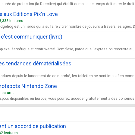
a durée de protection (la Directive) qui établit combien de temps doit durer le dro
e aux Editions Pix'n Love
3,333 lectures
edgehog est un héros qui a su faire vibrer nombre de joueurs à travers les âges. 
, c'est communiquer (livre)
plexe, ésotérique et controversé. Complexe, parce que l'expression recouvre auj
 des tendances dématérialisées
vendues depuis le lancement de ce marché, les tablettes se sont imposées comme 
hotspots Nintendo Zone
 lectures
tspots disponibles en Europe, vous pourrez accéder gratuitement à des contenus 
t un accord de publication
82 lectures