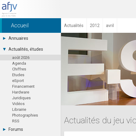
Accueil
Actualités
2012
avril
Annuaires
Toutes les sociétés (691)
Actualités, études
Studios (418)
août 2026
Editeurs (49)
Agenda
Distributeurs (16)
Chiffres
Hard. / Accessoires (10)
Etudes
Middlewares (15)
eSport
Prestataires (99)
Financement
Assoc. / Syndicats (21)
Hardware
Formations / Ecoles (46)
Juridiques
Presse spécialisée (17)
Vidéos
Librairie
Photographies
Actualités du jeu vi
RSS
Forums