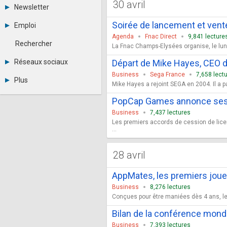
30 avril
Tous les forums
Newsletter
-
Archives
-
Soirée de lancement et vente
Emploi
Abonnement
Messages privés
Agenda
Fnac Direct
9,841 lecture
Consulter les annonces
Contacter un modérateur
Rechercher
La Fnac Champs-Elysées organise, le lundi
Déposer une annonce
Observatoire de l'emploi
Réseaux sociaux
Départ de Mike Hayes, CEO 
Métiers et compétences
Business
Sega France
7,658 lect
Twitter
Plus
Mike Hayes a rejoint SEGA en 2004. Il a pa
Youtube
Annonceurs
LinkedIn
PopCap Games annonce ses 
Statistiques
Facebook
Business
7,437 lectures
Plan du site
Instagram
Les premiers accords de cession de lice
Sitemap XML
Pinterest
...
Ping Awards
A propos
Mentions légales
28 avril
AppMates, les premiers jouet
Business
8,276 lectures
Conçues pour être maniées dès 4 ans, les
Bilan de la conférence mon
Business
7,393 lectures