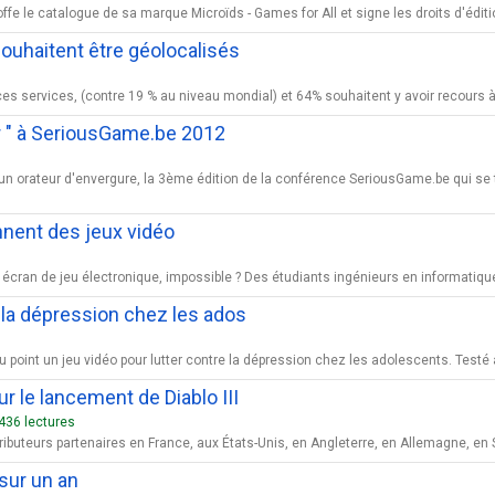
ffe le catalogue de sa marque Microïds - Games for All et signe les droits d'éditio
souhaitent être géolocalisés
es services, (contre 19 % au niveau mondial) et 64% souhaitent y avoir recours à l
r " à SeriousGame.be 2012
un orateur d'envergure, la 3ème édition de la conférence SeriousGame.be qui se t
nent des jeux vidéo
ran de jeu électronique, impossible ? Des étudiants ingénieurs en informatique à
 la dépression chez les ados
point un jeu vidéo pour lutter contre la dépression chez les adolescents. Testé a
r le lancement de Diablo III
436 lectures
ributeurs partenaires en France, aux États-Unis, en Angleterre, en Allemagne, en 
sur un an