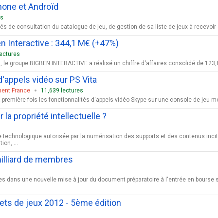
hone et Androïd
es
s de consultation du catalogue de jeu, de gestion de sa liste de jeux à recevoir et 
en Interactive : 344,1 M€ (+47%)
lectures
 le groupe BIGBEN INTERACTIVE a réalisé un chiffre d'affaires consolidé de 123,8 
'appels vidéo sur PS Vita
ment France
11,639 lectures
 première fois les fonctionnalités d'appels vidéo Skype sur une console de jeu mo
la propriété intellectuelle ?
technologique autorisée par la numérisation des supports et des contenus incit
on, ...
illiard de membres
utres dans une nouvelle mise à jour du document préparatoire à l'entrée en bou
ts de jeux 2012 - 5ème édition