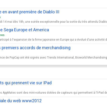
 en avant première de Diablo III
s
 14 mai dès 18h, une soirée exceptionnelle pour la sortie du très attendu DiabloIII
de Sega Europe et America
ures
rticipé à l'expansion de la firme japonaise en Europe qui a évolué d'une activité d
premiers accords de merchandising
nce de PopCap ont été signés avec Trends International, Bioworld Merchandising,
s qui prennent vie sur IPad
 AppMates sont des mini-voitures dotées de capteurs qui permettent à l'I-Pad de
diale du web www2012