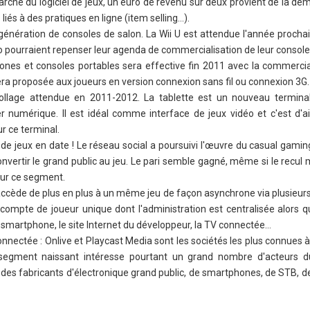
hé du logiciel de jeux, un euro de revenu sur deux provient de la dém
 liés à des pratiques en ligne (item selling…).
génération de consoles de salon. La Wii U est attendue l'année prochai
o pourraient repenser leur agenda de commercialisation de leur console
nes et consoles portables sera effective fin 2011 avec la commercial
sera proposée aux joueurs en version connexion sans fil ou connexion 3G.
ollage attendue en 2011-2012. La tablette est un nouveau termina
numérique. Il est idéal comme interface de jeux vidéo et c'est d'ail
ur ce terminal.
e jeux en date ! Le réseau social a poursuivi l'œuvre du casual gaming
convertir le grand public au jeu. Le pari semble gagné, même si le recul
sur ce segment.
n accède de plus en plus à un même jeu de façon asynchrone via plusieu
un compte de joueur unique dont l'administration est centralisée alors q
 smartphone, le site Internet du développeur, la TV connectée…
nnectée : Onlive et Playcast Media sont les sociétés les plus connues à
segment naissant intéresse pourtant un grand nombre d'acteurs d
AI, des fabricants d'électronique grand public, de smartphones, de STB, 