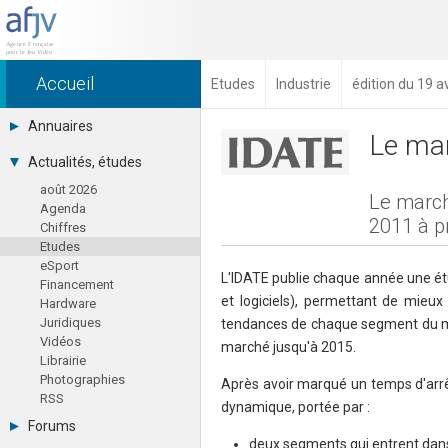
Accueil
Etudes
Industrie
édition du 19 a
Annuaires
Le mar
Toutes les sociétés (691)
Actualités, études
Studios (418)
août 2026
Editeurs (49)
Le march
Agenda
Distributeurs (16)
2011 à p
Chiffres
Hard. / Accessoires (10)
Etudes
Middlewares (15)
eSport
Prestataires (99)
L'IDATE publie chaque année une ét
Financement
Assoc. / Syndicats (21)
et logiciels), permettant de mieu
Hardware
Formations / Ecoles (46)
Juridiques
tendances de chaque segment du mar
Presse spécialisée (17)
Vidéos
marché jusqu'à 2015.
Librairie
Photographies
Après avoir marqué un temps d'arrê
RSS
dynamique, portée par :
Forums
deux segments qui entrent dans