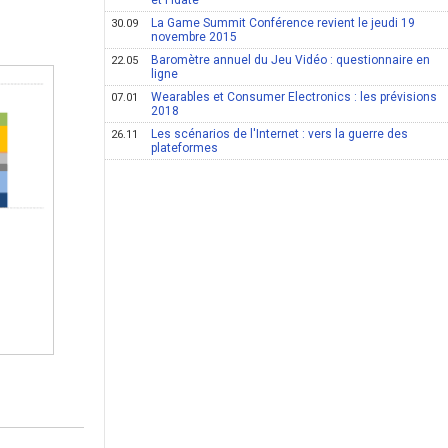
et l'Idate
La Game Summit Conférence revient le jeudi 19
30.09
novembre 2015
Baromètre annuel du Jeu Vidéo : questionnaire en
22.05
ligne
Wearables et Consumer Electronics : les prévisions
07.01
2018
Les scénarios de l'Internet : vers la guerre des
26.11
plateformes