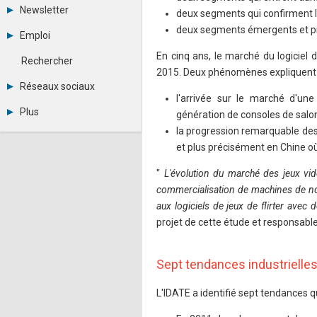
Tous les forums
Newsletter
deux segments qui confirment leu
Créer un compte
Archives
deux segments émergents et pr
Se connecter
Emploi
Abonnement
Messages privés
Consulter les annonces
En cinq ans, le marché du logiciel
Contacter un modérateur
Rechercher
Déposer une annonce
2015. Deux phénomènes expliquent 
Observatoire de l'emploi
Réseaux sociaux
Métiers et compétences
l'arrivée sur le marché d'une
Twitter
Plus
génération de consoles de salon
Youtube
la progression remarquable des
Annonceurs
LinkedIn
Statistiques
Facebook
et plus précisément en Chine où
Plan du site
Instagram
Sitemap XML
Pinterest
"
L'évolution du marché des jeux vidé
Ping Awards
commercialisation de machines de nou
A propos
aux logiciels de jeux de flirter ave
Mentions légales
projet de cette étude et responsable
Sept tendances industrielle
L'IDATE a identifié sept tendances 