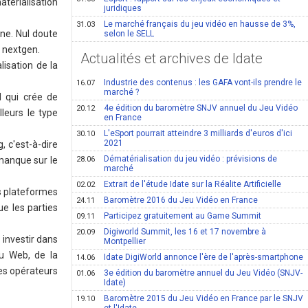
atérialisation
juridiques
Le marché français du jeu vidéo en hausse de 3%,
31.03
ne. Nul doute
selon le SELL
 nextgen.
Actualités et archives de Idate
isation de la
Industrie des contenus : les GAFA vont-ils prendre le
16.07
marché ?
l qui crée de
4e édition du baromètre SNJV annuel du Jeu Vidéo
20.12
leurs le type
en France
L'eSport pourrait atteindre 3 milliards d'euros d'ici
30.10
2021
, c'est-à-dire
Dématérialisation du jeu vidéo : prévisions de
 manque sur le
28.06
marché
Extrait de l'étude Idate sur la Réalite Artificielle
02.02
rs plateformes
Baromètre 2016 du Jeu Vidéo en France
24.11
ue les parties
Participez gratuitement au Game Summit
09.11
Digiworld Summit, les 16 et 17 novembre à
20.09
 investir dans
Montpellier
u Web, de la
Idate DigiWorld annonce l'ère de l'après-smartphone
14.06
des opérateurs
3e édition du baromètre annuel du Jeu Vidéo (SNJV-
01.06
Idate)
Baromètre 2015 du Jeu Vidéo en France par le SNJV
19.10