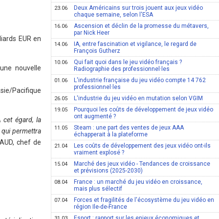
Deux Américains sur trois jouent aux jeux vidéo
23.06
chaque semaine, selon l'ESA
Ascension et déclin de la promesse du métavers,
16.06
par Nick Heer
liards EUR en
IA, entre fascination et vigilance, le regard de
14.06
François Gutherz
Qui fait quoi dans le jeu vidéo français ?
10.06
'une nouvelle
Radiographie des professionnel·les
L'industrie française du jeu vidéo compte 14 762
01.06
professionnel·les
sie/Pacifique
L'industrie du jeu vidéo en mutation selon VGIM
26.05
Pourquoi les coûts de développement de jeux vidéo
19.05
ont augmenté ?
 cet égard, la
Steam : une part des ventes de jeux AAA
11.05
 qui permettra
échapperait à la plateforme
HAUD, chef de
Les coûts de développement des jeux vidéo ont-ils
21.04
vraiment explosé ?
Marché des jeux vidéo - Tendances de croissance
15.04
et prévisions (2025-2030)
France : un marché du jeu vidéo en croissance,
08.04
mais plus sélectif
Forces et fragilités de l'écosystème du jeu vidéo en
07.04
région Ile-de-France
Esport : rapport sur les enjeux économiques et
31.03