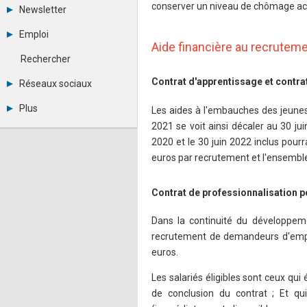
Tous les forums
conserver un niveau de chômage ac
Newsletter
Créer un compte
Archives
Se connecter
Emploi
Abonnement
Messages privés
Aide financière au recrutem
Consulter les annonces
Contacter un modérateur
Rechercher
Déposer une annonce
Observatoire de l'emploi
Contrat d'apprentissage et contra
Réseaux sociaux
Métiers et compétences
Twitter
Plus
Les aides à l'embauches des jeunes
Youtube
2021 se voit ainsi décaler au 30 juin
Annonceurs
LinkedIn
Statistiques
2020 et le 30 juin 2022 inclus pourr
Facebook
Plan du site
Instagram
euros par recrutement et l'ensemble 
Sitemap XML
Pinterest
Ping Awards
Contrat de professionnalisation 
A propos
Mentions légales
Dans la continuité du développem
recrutement de demandeurs d'emplo
euros.
Les salariés éligibles sont ceux qui
de conclusion du contrat ; Et qu