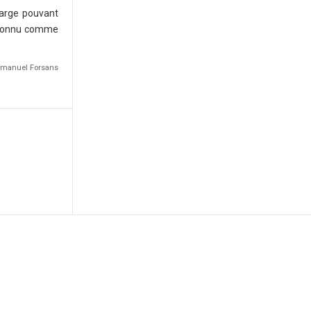
harge pouvant
reconnu comme
Emmanuel Forsans