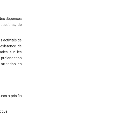
 des dépenses
uctibles, de
s activités de
'existence de
nales sur les
a prolongation
 attention, en
os a pris fin
ctive.