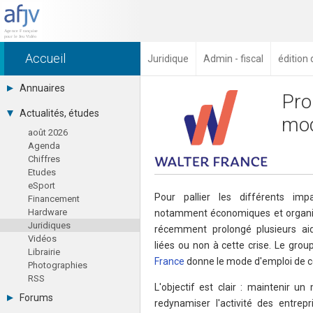
Accueil
Juridique
Admin - fiscal
édition 
Annuaires
Pro
Toutes les sociétés (691)
Actualités, études
mod
Studios (418)
août 2026
Editeurs (49)
Agenda
Distributeurs (16)
Chiffres
Hard. / Accessoires (10)
Etudes
Middlewares (15)
eSport
Prestataires (99)
Pour pallier les différents imp
Financement
Assoc. / Syndicats (21)
Hardware
notamment économiques et organisa
Formations / Ecoles (46)
Juridiques
Presse spécialisée (17)
récemment prolongé plusieurs aid
Vidéos
liées ou non à cette crise. Le grou
Librairie
France
donne le mode d'emploi de ce
Photographies
RSS
L'objectif est clair : maintenir un
Forums
redynamiser l'activité des entrepr