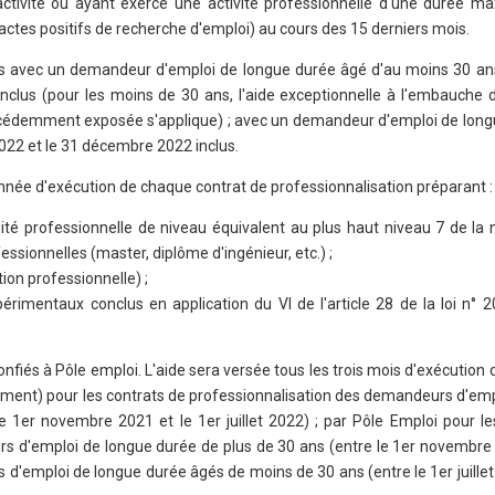
ctivité ou ayant exercé une activité professionnelle d'une durée m
ctes positifs de recherche d'emploi) au cours des 15 derniers mois.
us avec un demandeur d'emploi de longue durée âgé d'au moins 30 ans
nclus (pour les moins de 30 ans, l'aide exceptionnelle à l'embauche d
écédemment exposée s'applique) ; avec un demandeur d'emploi de long
 2022 et le 31 décembre 2022 inclus.
année d'exécution de chaque contrat de professionnalisation préparant :
alité professionnelle de niveau équivalent au plus haut niveau 7 de la
essionnelles (master, diplôme d'ingénieur, etc.) ;
tion professionnelle) ;
périmentaux conclus en application du VI de l'article 28 de la loi n° 
 confiés à Pôle emploi. L'aide sera versée tous les trois mois d'exécution 
iement) pour les contrats de professionnalisation des demandeurs d'emp
 1er novembre 2021 et le 1er juillet 2022) ; par Pôle Emploi pour le
s d'emploi de longue durée de plus de 30 ans (entre le 1er novembre 
'emploi de longue durée âgés de moins de 30 ans (entre le 1er juillet 