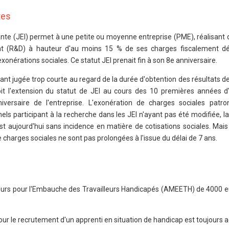
tes
vante (JEI) permet à une petite ou moyenne entreprise (PME), réalisant
t (R&D) à hauteur d'au moins 15 % de ses charges fiscalement déd
xonérations sociales. Ce statut JEI prenait fin à son 8e anniversaire.
ant jugée trop courte au regard de la durée d'obtention des résultats de
oit l'extension du statut de JEI au cours des 10 premières années d
niversaire de l'entreprise. L'exonération de charges sociales patro
s participant à la recherche dans les JEI n'ayant pas été modifiée, l
st aujourd'hui sans incidence en matière de cotisations sociales. Mais
e charges sociales ne sont pas prolongées à l'issue du délai de 7 ans.
yeurs pour l'Embauche des Travailleurs Handicapés (AMEETH) de 4000 eur
our le recrutement d'un apprenti en situation de handicap est toujours a