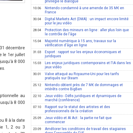
privilégie le dialogue
Nintendo condamné à une amende de 35 M€ en
10.06
France
Digital Markets Act (DMA) : un impact encore limité
30.04
pour le jeu vidéo
Protection des mineurs en ligne : aller plus loin que
28.04
le contrôle de l'âge
Majorité numérique à 15 ans, travaux sur la
15.04
vérification d'âge en ligne
u 31 décembre
Esport : rapport sur les enjeux économiques et
31.03
le 1er juillet
juridiques
 jusqu'à 8 000
Les enjeux juridiques contemporains et l'IA dans les
15.03
jeux vidéo
es.
Valve attaqué au Royaume-Uni pour les tarifs
30.01
pratiqués sur Steam
Nintendo obtient près de 7 M€ de dommages et
25.12
intérêts contre BigBen
ptionnelle au
Jeux vidéo - Défis juridiques et dynamiques de
22.10
marché (conférence)
jusqu'à 8 000
Rapport sur le statut des artistes et des
07.10
professionnels de la création
Jeux vidéo et AI Act : la partie ne fait que
25.09
ou 8 à la date
commencer
ie 1, 2 ou 3
Améliorer les conditions de travail des stagiaires
23.09