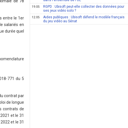
dans l'ensemble de l'UE
aximale de 78
RGPD : Ubisoft peut-elle collecter des données pour
19.05
ses jeux vidéo solo ?
Aides publiques : Ubisoft défend le modèle français
12.05
 entre le 1er
du jeu vidéo au Sénat
e salariés en
ue durée quel
 nomenclature
2018-771 du 5
du contrat par
loi de longue
s contrats de
2021 et le 31
2022 et le 31