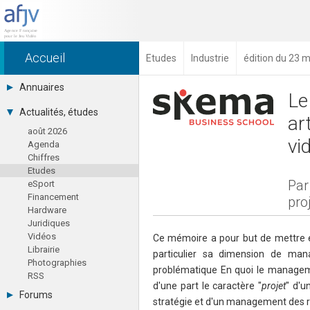
Accueil
Etudes
Industrie
édition du 23 
Annuaires
Le
Toutes les sociétés (691)
Actualités, études
ar
Studios (418)
août 2026
Editeurs (49)
vi
Agenda
Distributeurs (16)
Chiffres
Hard. / Accessoires (10)
Etudes
Middlewares (15)
Par
eSport
Prestataires (99)
Financement
Assoc. / Syndicats (21)
pro
Hardware
Formations / Ecoles (46)
Juridiques
Presse spécialisée (17)
Vidéos
Ce mémoire a pour but de mettre en
Librairie
particulier sa dimension de mana
Photographies
problématique En quoi le managemen
RSS
d'une part le caractère "
projet
" d'u
Forums
stratégie et d'un management des ri