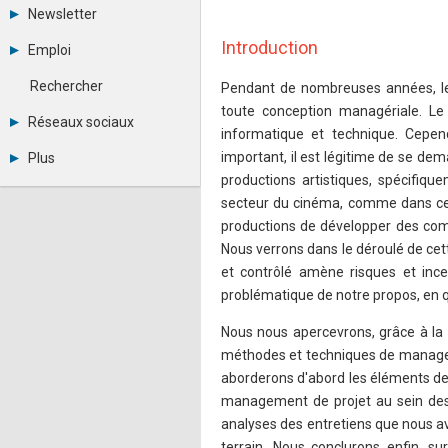
Tous les forums
Newsletter
Créer un compte
Archives
Se connecter
Introduction
Emploi
Abonnement
Messages privés
Consulter les annonces
Contacter un modérateur
Rechercher
Pendant de nombreuses années, le 
Déposer une annonce
toute conception managériale. Le
Observatoire de l'emploi
Réseaux sociaux
informatique et technique. Cepend
Métiers et compétences
Twitter
important, il est légitime de se de
Plus
Youtube
productions artistiques, spécifiq
Annonceurs
LinkedIn
secteur du cinéma, comme dans cel
Statistiques
Facebook
Plan du site
Instagram
productions de développer des co
Sitemap XML
Pinterest
Nous verrons dans le déroulé de cett
Ping Awards
et contrôlé amène risques et incer
A propos
problématique de notre propos, en qu
Mentions légales
Nous nous apercevrons, grâce à la 
méthodes et techniques de managem
aborderons d'abord les éléments de l
management de projet au sein des 
analyses des entretiens que nous avo
terrain. Nous conclurons enfin, s