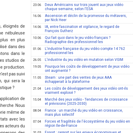
Deux Américains sur trois jouent aux jeux vidéo
23.06
chaque semaine, selon l'ESA
Ascension et déclin de la promesse du métavers,
16.06
par Nick Heer
, éloignés de
IA, entre fascination et vigilance, le regard de
14.06
François Gutherz
une nébuleuse
Qui fait quoi dans le jeu vidéo français ?
10.06
 plus en plus
Radiographie des professionnel·les
ilisé dans des
L'industrie française du jeu vidéo compte 14 762
01.06
professionnel·les
atons dans le
L'industrie du jeu vidéo en mutation selon VGIM
es studios de
26.05
Pourquoi les coûts de développement de jeux vidéo
e production.
19.05
ont augmenté ?
'est pas suivi
Steam : une part des ventes de jeux AAA
11.05
, qui sera la
échapperait à la plateforme
stique ?
Les coûts de développement des jeux vidéo ont-ils
21.04
vraiment explosé ?
pplication de
Marché des jeux vidéo - Tendances de croissance
15.04
et prévisions (2025-2030)
cherche. Nous
France : un marché du jeu vidéo en croissance,
08.04
héorie même de
mais plus sélectif
tats avec les
Forces et fragilités de l'écosystème du jeu vidéo en
07.04
des acteurs du
région Ile-de-France
donnerons des
Esport : rapport sur les enjeux économiques et
31.03