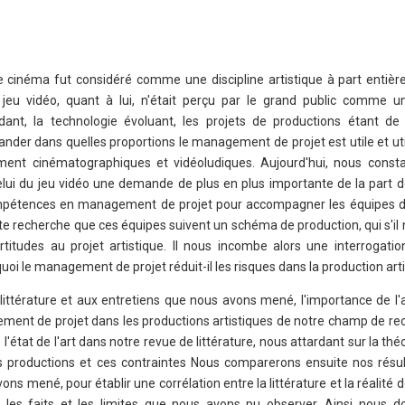
cinéma fut considéré comme une discipline artistique à part entière
 jeu vidéo, quant à lui, n'était perçu par le grand public comme 
ant, la technologie évoluant, les projets de productions étant de
mander dans quelles proportions le management de projet est utile et ut
uement cinématographiques et vidéoludiques. Aujourd'hui, nous const
ui du jeu vidéo une demande de plus en plus importante de la part d
mpétences en management de projet pour accompagner les équipes d
e recherche que ces équipes suivent un schéma de production, qui s'il n
titudes au projet artistique. Il nous incombe alors une interrogation
oi le management de projet réduit-il les risques dans la production arti
littérature et aux entretiens que nous avons mené, l'importance de l'a
ent de projet dans les productions artistiques de notre champ de re
'état de l'art dans notre revue de littérature, nous attardant sur la t
productions et ces contraintes Nous comparerons ensuite nos résul
ns mené, pour établir une corrélation entre la littérature et la réalité 
ur les faits et les limites que nous avons pu observer. Ainsi nous 