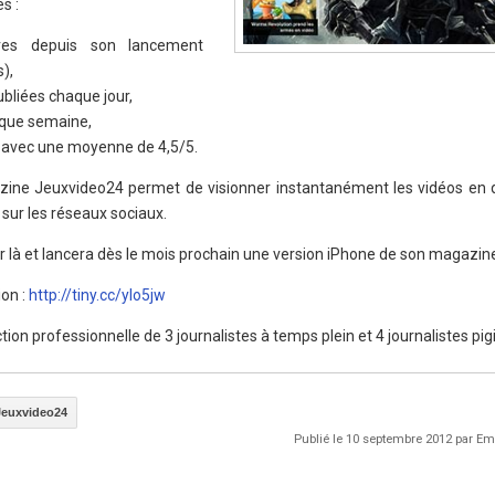
s :
res depuis son lancement
),
bliées chaque jour,
aque semaine,
re avec une moyenne de 4,5/5.
ine Jeuxvideo24 permet de visionner instantanément les vidéos en q
r sur les réseaux sociaux.
r là et lancera dès le mois prochain une version iPhone de son magazin
ion :
http://tiny.cc/ylo5jw
ion professionnelle de 3 journalistes à temps plein et 4 journalistes pig
Jeuxvideo24
Publié le 10 septembre 2012 par 