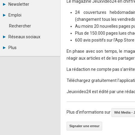
Le magazine Jeuxvideo24 en chiffre
Tous les forums
Newsletter
Créer un compte
24 couvertures hebdomadai
Archives
Se connecter
Emploi
Abonnement
Messages privés
(changement tous les vendredis
Consulter les annonces
Contacter un modérateur
Rechercher
Au moins 20 nouvelles pages pu
Déposer une annonce
Plus de 150.000 pages lues ch
Observatoire de l'emploi
Réseaux sociaux
600 avis positifs sur l'App Sto
Métiers et compétences
Twitter
Plus
Youtube
En phase avec son temps, le magaz
Annonceurs
LinkedIn
réagir aux articles et de les partage
Statistiques
Facebook
Plan du site
Instagram
La rédaction ne compte pas s'arrête
Sitemap XML
Pinterest
Ping Awards
Téléchargez gratuitement l'applicat
A propos
Mentions légales
Jeuxvideo24 est édité par une rédact
Plus d'informations sur
Wid Media - 
Signaler une erreur