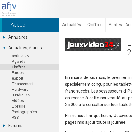
Accueil
Actualités
Chiffres
Ventes - Au
Annuaires
L
Toutes les sociétés (691)
Actualités, études
2
Studios (418)
août 2026
Editeurs (49)
Agenda
Distributeurs (16)
Chiffres
Hard. / Accessoires (10)
Etudes
Middlewares (15)
En moins de six mois, le premier m
eSport
Prestataires (99)
Financement
spécialement conçu pour les tablet
Assoc. / Syndicats (21)
Hardware
Formations / Ecoles (46)
franc succès. Les possesseurs d'i
Juridiques
Presse spécialisée (17)
en masse à cette nouveauté au poi
Vidéos
25.000 à le consulter sur leur tablett
Librairie
Photographies
Ni mensuel ni quotidien, Jeuxvi
RSS
pages mis à jour toute la journée.
Forums