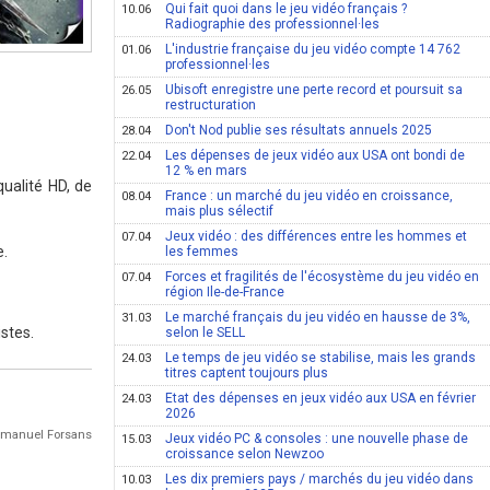
Qui fait quoi dans le jeu vidéo français ?
10.06
Radiographie des professionnel·les
L'industrie française du jeu vidéo compte 14 762
01.06
professionnel·les
Ubisoft enregistre une perte record et poursuit sa
26.05
restructuration
Don't Nod publie ses résultats annuels 2025
28.04
Les dépenses de jeux vidéo aux USA ont bondi de
22.04
12 % en mars
ualité HD, de
France : un marché du jeu vidéo en croissance,
08.04
mais plus sélectif
Jeux vidéo : des différences entre les hommes et
07.04
e.
les femmes
Forces et fragilités de l'écosystème du jeu vidéo en
07.04
région Ile-de-France
Le marché français du jeu vidéo en hausse de 3%,
31.03
istes.
selon le SELL
Le temps de jeu vidéo se stabilise, mais les grands
24.03
titres captent toujours plus
Etat des dépenses en jeux vidéo aux USA en février
24.03
2026
Emmanuel Forsans
Jeux vidéo PC & consoles : une nouvelle phase de
15.03
croissance selon Newzoo
Les dix premiers pays / marchés du jeu vidéo dans
10.03