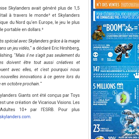
chise Skylanders avait généré plus de 1,5
étail à travers le monde² et Skylanders
ique du Nord qu'en Europe, le jeu le plus
e portable en dollars.²
s spécial avec Skylanders grâce à la magie
ans un jeu vidéo,
" a déclaré Eric Hirshberg,
ishing. "
Mais il ne s'agit pas seulement du
s doivent être tout aussi créatives et
ouent avec elles, et c'est pourquoi nous
nouvelles innovations à ce genre lors du
 en octobre prochain.
"
ylanders Giants ont été conçus par Toys
st une création de Vicarious Visions. Les
Adultes 10+ par l'ESRB. Pour plus
skylanders.com
.