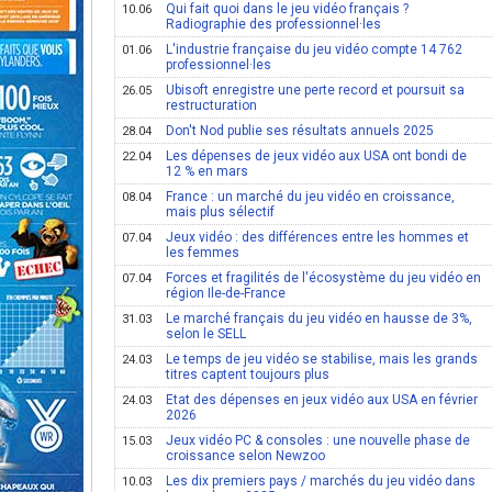
Qui fait quoi dans le jeu vidéo français ?
10.06
Radiographie des professionnel·les
L'industrie française du jeu vidéo compte 14 762
01.06
professionnel·les
Ubisoft enregistre une perte record et poursuit sa
26.05
restructuration
Don't Nod publie ses résultats annuels 2025
28.04
Les dépenses de jeux vidéo aux USA ont bondi de
22.04
12 % en mars
France : un marché du jeu vidéo en croissance,
08.04
mais plus sélectif
Jeux vidéo : des différences entre les hommes et
07.04
les femmes
Forces et fragilités de l'écosystème du jeu vidéo en
07.04
région Ile-de-France
Le marché français du jeu vidéo en hausse de 3%,
31.03
selon le SELL
Le temps de jeu vidéo se stabilise, mais les grands
24.03
titres captent toujours plus
Etat des dépenses en jeux vidéo aux USA en février
24.03
2026
Jeux vidéo PC & consoles : une nouvelle phase de
15.03
croissance selon Newzoo
Les dix premiers pays / marchés du jeu vidéo dans
10.03