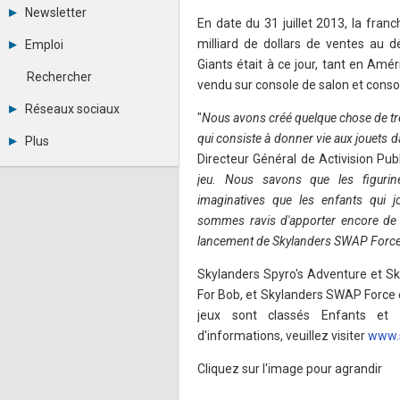
Tous les forums
Newsletter
Créer un compte
En date du 31 juillet 2013, la fran
Archives
Se connecter
milliard de dollars de ventes au d
Emploi
Abonnement
Messages privés
Giants était à ce jour, tant en Amér
Consulter les annonces
Contacter un modérateur
Rechercher
vendu sur console de salon et consol
Déposer une annonce
Observatoire de l'emploi
Réseaux sociaux
"
Nous avons créé quelque chose de trè
Métiers et compétences
Twitter
qui consiste à donner vie aux jouets d
Plus
Youtube
Directeur Général de Activision Publ
Annonceurs
LinkedIn
jeu. Nous savons que les figurine
Statistiques
Facebook
Plan du site
imaginatives que les enfants qui j
Instagram
Sitemap XML
Pinterest
sommes ravis d'apporter encore de 
Ping Awards
lancement de Skylanders SWAP Force
A propos
Mentions légales
Skylanders Spyro's Adventure et Sk
For Bob, et Skylanders SWAP Force e
jeux sont classés Enfants et 
d'informations, veuillez visiter
www.
Cliquez sur l'image pour agrandir