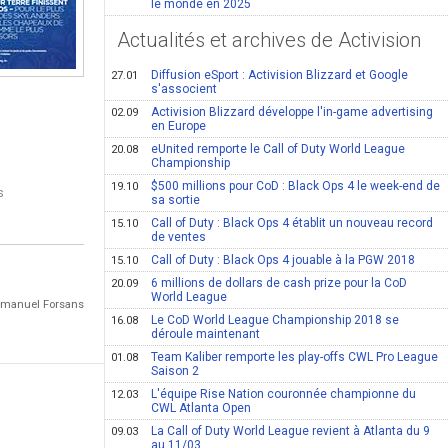
le monde en 2025
Actualités et archives de Activision
Diffusion eSport : Activision Blizzard et Google
27.01
s'associent
Activision Blizzard développe l'in-game advertising
02.09
en Europe
eUnited remporte le Call of Duty World League
20.08
Championship
$500 millions pour CoD : Black Ops 4 le week-end de
19.10
s
sa sortie
Call of Duty : Black Ops 4 établit un nouveau record
15.10
de ventes
Call of Duty : Black Ops 4 jouable à la PGW 2018
15.10
6 millions de dollars de cash prize pour la CoD
20.09
World League
Emmanuel Forsans
Le CoD World League Championship 2018 se
16.08
déroule maintenant
Team Kaliber remporte les play-offs CWL Pro League
01.08
Saison 2
L'équipe Rise Nation couronnée championne du
12.03
CWL Atlanta Open
La Call of Duty World League revient à Atlanta du 9
09.03
au 11/03