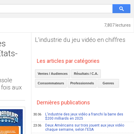
7,807 lectures
L'industrie du jeu vidéo en chiffres
es
Etats-
Les articles par catégories
Ventes / Audiences
Résultats / C.A.
nsole
Consommateurs
Professionnels
Genres
 fois aux
Dernières publications
L'industrie des jeux vidéo a franchi la barre des
30.06
$200 milliards en 2025
Deux Américains sur trois jouent aux jeux vidéo
23.06
chaque semaine, selon l'ESA