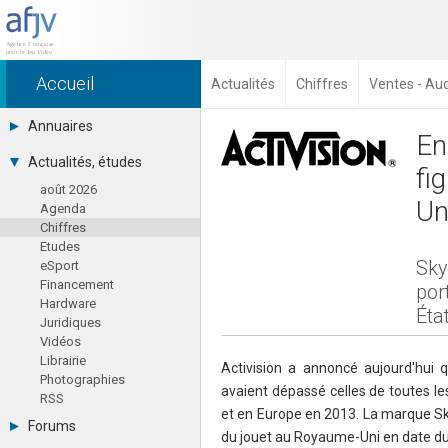
Accueil
Actualités
Chiffres
Ventes - Au
Annuaires
En
Toutes les sociétés (691)
Actualités, études
fi
Studios (418)
août 2026
Editeurs (49)
Un
Agenda
Distributeurs (16)
Chiffres
Hard. / Accessoires (10)
Etudes
Middlewares (15)
Sky
eSport
Prestataires (99)
Financement
Assoc. / Syndicats (21)
por
Hardware
Formations / Ecoles (46)
Éta
Juridiques
Presse spécialisée (17)
Vidéos
Librairie
Activision a annoncé aujourd'hui 
Photographies
avaient dépassé celles de toutes les
RSS
et en Europe en 2013. La marque Sk
Forums
du jouet au Royaume-Uni en date du 