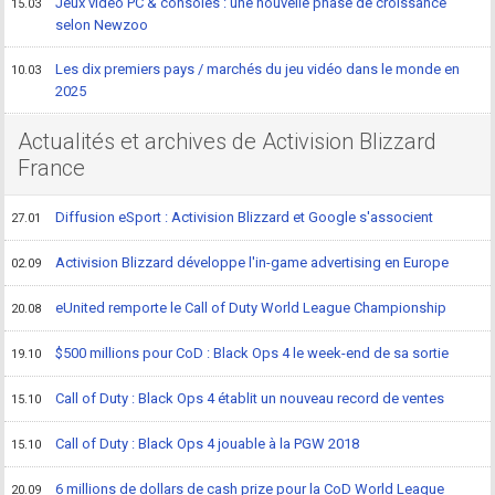
Jeux vidéo PC & consoles : une nouvelle phase de croissance
15.03
selon Newzoo
Les dix premiers pays / marchés du jeu vidéo dans le monde en
10.03
2025
Actualités et archives de Activision Blizzard
France
Diffusion eSport : Activision Blizzard et Google s'associent
27.01
Activision Blizzard développe l'in-game advertising en Europe
02.09
eUnited remporte le Call of Duty World League Championship
20.08
$500 millions pour CoD : Black Ops 4 le week-end de sa sortie
19.10
Call of Duty : Black Ops 4 établit un nouveau record de ventes
15.10
Call of Duty : Black Ops 4 jouable à la PGW 2018
15.10
6 millions de dollars de cash prize pour la CoD World League
20.09