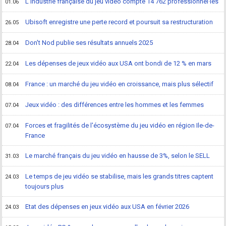
L'industrie française du jeu vidéo compte 14 762 professionnel·les
01.06
Ubisoft enregistre une perte record et poursuit sa restructuration
26.05
Don't Nod publie ses résultats annuels 2025
28.04
Les dépenses de jeux vidéo aux USA ont bondi de 12 % en mars
22.04
France : un marché du jeu vidéo en croissance, mais plus sélectif
08.04
Jeux vidéo : des différences entre les hommes et les femmes
07.04
Forces et fragilités de l'écosystème du jeu vidéo en région Ile-de-
07.04
France
Le marché français du jeu vidéo en hausse de 3%, selon le SELL
31.03
Le temps de jeu vidéo se stabilise, mais les grands titres captent
24.03
toujours plus
Etat des dépenses en jeux vidéo aux USA en février 2026
24.03