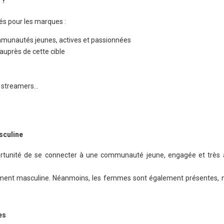
 ?
tés pour les marques :
mmunautés jeunes, actives et passionnées
 auprès de cette cible
e streamers…
sculine
ortunité de se connecter à une communauté jeune, engagée et très a
ment masculine. Néanmoins, les femmes sont également présentes, 
es