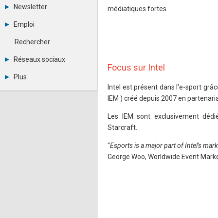
Tous les forums
Newsletter
médiatiques fortes.
Créer un compte
Archives
Se connecter
Emploi
Abonnement
Messages privés
Consulter les annonces
Contacter un modérateur
Rechercher
Déposer une annonce
Observatoire de l'emploi
Réseaux sociaux
Métiers et compétences
Focus sur Intel
Twitter
Plus
Youtube
Intel est présent dans l'e-sport grâ
Annonceurs
LinkedIn
IEM ) créé depuis 2007 en partenaria
Statistiques
Facebook
Plan du site
Instagram
Les IEM sont exclusivement déd
Sitemap XML
Pinterest
Starcraft.
Ping Awards
A propos
"
Esports is a major part of Intel's mar
Mentions légales
George Woo, Worldwide Event Market