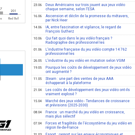
Deux Américains sur trois jouent aux jeux vidéo
23.06
chaque semaine, selon l'ESA
Ascension et déclin de la promesse du métavers,
16.06
par Nick Heer
IA, entre fascination et vigilance, le regard de
14.06
François Gutherz
Qui fait quoi dans le jeu vidéo français ?
10.06
Radiographie des professionnel·les
L'industrie française du jeu vidéo compte 14 762
01.06
professionnel·les
L'industrie du jeu vidéo en mutation selon VGIM
26.05
Pourquoi les coûts de développement de jeux vidéo
19.05
ont augmenté ?
Steam : une part des ventes de jeux AAA
11.05
échapperait à la plateforme
Les coûts de développement des jeux vidéo ont-ils
21.04
vraiment explosé ?
Marché des jeux vidéo - Tendances de croissance
15.04
et prévisions (2025-2030)
France : un marché du jeu vidéo en croissance,
08.04
mais plus sélectif
Forces et fragilités de l'écosystème du jeu vidéo en
07.04
région Ile-de-France
Esport : rapport sur les enjeux économiques et
31.03