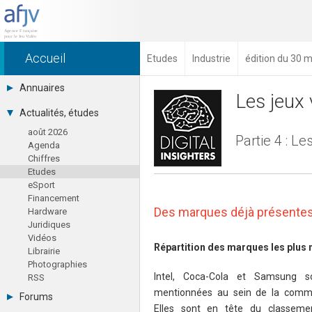
Accueil
Etudes
Industrie
édition du 30 
Annuaires
Les jeux 
Toutes les sociétés (691)
Actualités, études
Studios (418)
août 2026
Editeurs (49)
Partie 4 : L
Agenda
Distributeurs (16)
Chiffres
Hard. / Accessoires (10)
Etudes
Middlewares (15)
eSport
Prestataires (99)
Financement
Assoc. / Syndicats (21)
Des marques déjà présente
Hardware
Formations / Ecoles (46)
Juridiques
Presse spécialisée (17)
Vidéos
Répartition des marques les plus
Librairie
Photographies
Intel, Coca-Cola et Samsung s
RSS
mentionnées au sein de la comm
Forums
Elles sont en tête du classeme