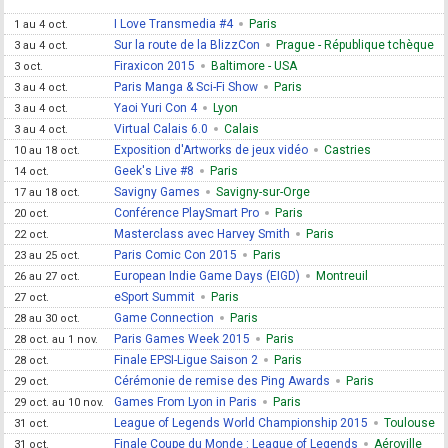
I Love Transmedia #4
Paris
1 au 4 oct.
Sur la route de la BlizzCon
Prague - République tchèque
3 au 4 oct.
Firaxicon 2015
Baltimore - USA
3 oct.
Paris Manga & Sci-Fi Show
Paris
3 au 4 oct.
Yaoi Yuri Con 4
Lyon
3 au 4 oct.
Virtual Calais 6.0
Calais
3 au 4 oct.
Exposition d'Artworks de jeux vidéo
Castries
10 au 18 oct.
Geek's Live #8
Paris
14 oct.
Savigny Games
Savigny-sur-Orge
17 au 18 oct.
Conférence PlaySmart Pro
Paris
20 oct.
Masterclass avec Harvey Smith
Paris
22 oct.
Paris Comic Con 2015
Paris
23 au 25 oct.
European Indie Game Days (EIGD)
Montreuil
26 au 27 oct.
eSport Summit
Paris
27 oct.
Game Connection
Paris
28 au 30 oct.
Paris Games Week 2015
Paris
28 oct. au 1 nov.
Finale EPSI-Ligue Saison 2
Paris
28 oct.
Cérémonie de remise des Ping Awards
Paris
29 oct.
Games From Lyon in Paris
Paris
29 oct. au 10 nov.
League of Legends World Championship 2015
Toulouse
31 oct.
Finale Coupe du Monde : League of Legends
Aéroville
31 oct.