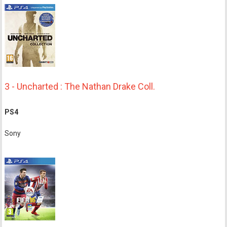
3 - Uncharted : The Nathan Drake Coll.
PS4
Sony