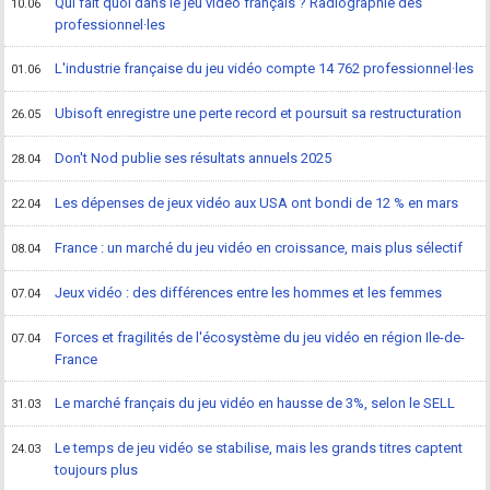
Qui fait quoi dans le jeu vidéo français ? Radiographie des
10.06
professionnel·les
L'industrie française du jeu vidéo compte 14 762 professionnel·les
01.06
Ubisoft enregistre une perte record et poursuit sa restructuration
26.05
Don't Nod publie ses résultats annuels 2025
28.04
Les dépenses de jeux vidéo aux USA ont bondi de 12 % en mars
22.04
France : un marché du jeu vidéo en croissance, mais plus sélectif
08.04
Jeux vidéo : des différences entre les hommes et les femmes
07.04
Forces et fragilités de l'écosystème du jeu vidéo en région Ile-de-
07.04
France
Le marché français du jeu vidéo en hausse de 3%, selon le SELL
31.03
Le temps de jeu vidéo se stabilise, mais les grands titres captent
24.03
toujours plus