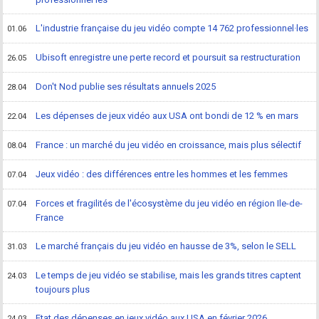
L'industrie française du jeu vidéo compte 14 762 professionnel·les
01.06
Ubisoft enregistre une perte record et poursuit sa restructuration
26.05
Don't Nod publie ses résultats annuels 2025
28.04
Les dépenses de jeux vidéo aux USA ont bondi de 12 % en mars
22.04
France : un marché du jeu vidéo en croissance, mais plus sélectif
08.04
Jeux vidéo : des différences entre les hommes et les femmes
07.04
Forces et fragilités de l'écosystème du jeu vidéo en région Ile-de-
07.04
France
Le marché français du jeu vidéo en hausse de 3%, selon le SELL
31.03
Le temps de jeu vidéo se stabilise, mais les grands titres captent
24.03
toujours plus
Etat des dépenses en jeux vidéo aux USA en février 2026
24.03