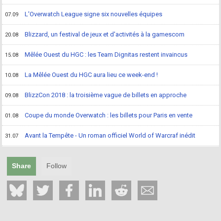
L'Overwatch League signe six nouvelles équipes
07.09
Blizzard, un festival de jeux et d'activités à la gamescom
20.08
Mêlée Ouest du HGC : les Team Dignitas restent invaincus
15.08
La Mêlée Ouest du HGC aura lieu ce week-end !
10.08
BlizzCon 2018 : la troisième vague de billets en approche
09.08
Coupe du monde Overwatch : les billets pour Paris en vente
01.08
Avant la Tempête - Un roman officiel World of Warcraf inédit
31.07
Share
Follow