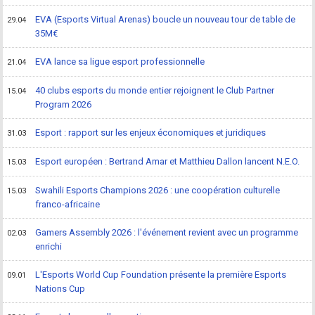
EVA (Esports Virtual Arenas) boucle un nouveau tour de table de
29.04
35M€
EVA lance sa ligue esport professionnelle
21.04
40 clubs esports du monde entier rejoignent le Club Partner
15.04
Program 2026
Esport : rapport sur les enjeux économiques et juridiques
31.03
Esport européen : Bertrand Amar et Matthieu Dallon lancent N.E.O.
15.03
Swahili Esports Champions 2026 : une coopération culturelle
15.03
franco-africaine
Gamers Assembly 2026 : l'événement revient avec un programme
02.03
enrichi
L'Esports World Cup Foundation présente la première Esports
09.01
Nations Cup