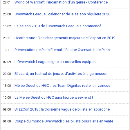
World of Warcraft, l'incarnation d'un genre - Conférence
28.01
Overwatch League : calendrier de la saison régulière 2020
20.08
La saison 2019 de l'Overwatch League a commencé
15.02
Hearthstone : Des changements majeurs de l'esport en 2019
29.11
Présentation de Paris Eternal, l'équipe Overwatch de Paris
10.11
L'Overwatch League signe six nouvelles équipes
07.09
Blizzard, un festival de jeux et d'activités à la gamescom
20.08
Mêlée Ouest du HGC : les Team Dignitas restent invaincus
15.08
La Mêlée Ouest du HGC aura lieu ce week-end !
10.08
BlizzCon 2018 : la troisième vague de billets en approche
09.08
Coupe du monde Overwatch : les billets pour Paris en vente
01.08