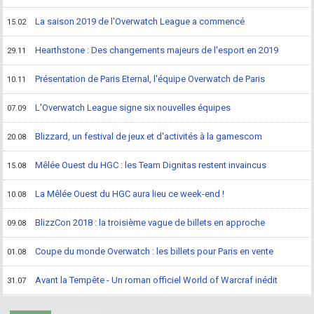
La saison 2019 de l'Overwatch League a commencé
15.02
Hearthstone : Des changements majeurs de l'esport en 2019
29.11
Présentation de Paris Eternal, l'équipe Overwatch de Paris
10.11
L'Overwatch League signe six nouvelles équipes
07.09
Blizzard, un festival de jeux et d'activités à la gamescom
20.08
Mêlée Ouest du HGC : les Team Dignitas restent invaincus
15.08
La Mêlée Ouest du HGC aura lieu ce week-end !
10.08
BlizzCon 2018 : la troisième vague de billets en approche
09.08
Coupe du monde Overwatch : les billets pour Paris en vente
01.08
Avant la Tempête - Un roman officiel World of Warcraf inédit
31.07