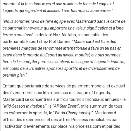
monde - à la fois dans le jeu et aux millions de fans de League of
Legends qui regardent et assistent aux tournois chaque année.
"
"
Nous sommes ravis de faire équipe avec Mastercard dans le cadre de
ce partenariat novateur qui apportera une valeur significative et à long
terme à nos fans
", a déclaré Naz Aletaha, responsable des
partenariats Esport chez Riot Games. "
Mastercard est l'une des
premières marques de renommée internationale à faire un tel pas en
avant dans le monde du Esport au niveau mondial, et nous sommes
fiers de les compter parmi les soutiens de League of Legends Esports,
aux côtés de leurs autres sponsors sportifs et de divertissement de
premier plan.
"
En tant que partenaire de services de paiement mondial et exclusif
des événements sportifs mondiaux de League of Legends,
Mastercard se concentrera sur trois tournois mondiaux annuels - le
"
Mid-Season Invitational
", le "
All-Star Event
", et le summum de tous
les événements sportifs, le "
World Championship
". Mastercard
offrira des expériences et des offres Priceless inoubliables par
l'activation d'événements sur place, via priceless.com et par des