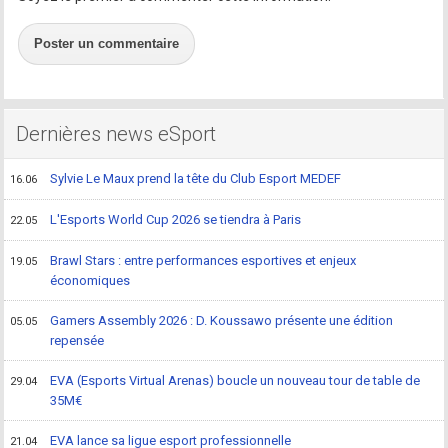
Poster un commentaire
Dernières news eSport
Sylvie Le Maux prend la tête du Club Esport MEDEF
16.06
L'Esports World Cup 2026 se tiendra à Paris
22.05
Brawl Stars : entre performances esportives et enjeux
19.05
économiques
Gamers Assembly 2026 : D. Koussawo présente une édition
05.05
repensée
EVA (Esports Virtual Arenas) boucle un nouveau tour de table de
29.04
35M€
EVA lance sa ligue esport professionnelle
21.04