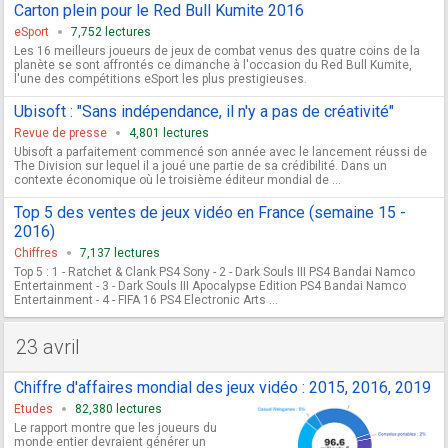
Carton plein pour le Red Bull Kumite 2016
eSport
7,752 lectures
Les 16 meilleurs joueurs de jeux de combat venus des quatre coins de la
planète se sont affrontés ce dimanche à l'occasion du Red Bull Kumite,
l'une des compétitions eSport les plus prestigieuses.
Ubisoft : "Sans indépendance, il n'y a pas de créativité"
Revue de presse
4,801 lectures
Ubisoft a parfaitement commencé son année avec le lancement réussi de
The Division sur lequel il a joué une partie de sa crédibilité. Dans un
contexte économique où le troisième éditeur mondial de ...
Top 5 des ventes de jeux vidéo en France (semaine 15 -
2016)
Chiffres
7,137 lectures
Top 5 : 1 - Ratchet & Clank PS4 Sony - 2 - Dark Souls III PS4 Bandai Namco
Entertainment - 3 - Dark Souls III Apocalypse Edition PS4 Bandai Namco
Entertainment - 4 - FIFA 16 PS4 Electronic Arts ...
23 avril
Chiffre d'affaires mondial des jeux vidéo : 2015, 2016, 2019
Etudes
82,380 lectures
Le rapport montre que les joueurs du
monde entier devraient générer un