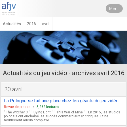
Menu
Actualités
2016
avril
Actualités du jeu vidéo - archives avril 2016
30 avril
La Pologne se fait une place chez les géants du jeu vidéo
Revue de presse
5,262 lectures
" The Witcher 3 ", " Dying Light ", " This War of Mine "… En 2015, les studios
polonais ont enchaîné les succès commerciaux et critiques. Et ne
nourrissent aucun complexe.