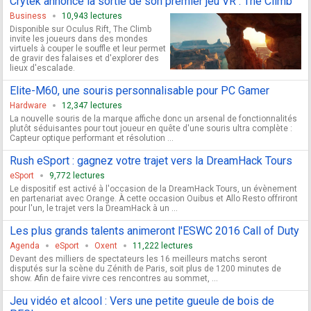
Crytek annonce la sortie de son premier jeu VR : The Climb
Business
10,943 lectures
Disponible sur Oculus Rift, The Climb
invite les joueurs dans des mondes
virtuels à couper le souffle et leur permet
de gravir des falaises et d'explorer des
lieux d'escalade.
Elite-M60, une souris personnalisable pour PC Gamer
Hardware
12,347 lectures
La nouvelle souris de la marque affiche donc un arsenal de fonctionnalités
plutôt séduisantes pour tout joueur en quête d'une souris ultra complète :
Capteur optique performant et résolution ...
Rush eSport : gagnez votre trajet vers la DreamHack Tours
eSport
9,772 lectures
Le dispositif est activé à l'occasion de la DreamHack Tours, un évènement
en partenariat avec Orange. À cette occasion Ouibus et Allo Resto offriront
pour l'un, le trajet vers la DreamHack à un ...
Les plus grands talents animeront l'ESWC 2016 Call of Duty
Agenda
eSport
Oxent
11,222 lectures
Devant des milliers de spectateurs les 16 meilleurs matchs seront
disputés sur la scène du Zénith de Paris, soit plus de 1200 minutes de
show. Afin de faire vivre ces rencontres au sommet, ...
Jeu vidéo et alcool : Vers une petite gueule de bois de