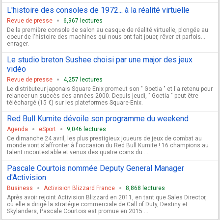
L'histoire des consoles de 1972... à la réalité virtuelle
Revue de presse
6,967 lectures
De la première console de salon au casque de réalité virtuelle, plongée au
coeur de l'histoire des machines qui nous ont fait jouer, rêver et parfois...
enrager.
Le studio breton Sushee choisi par une major des jeux
vidéo
Revue de presse
4,257 lectures
Le distributeur japonais Square Enix promeut son " Goetia " et l'a retenu pour
relancer un succès des années 2000. Depuis jeudi, " Goetia " peut être
téléchargé (15 €) sur les plateformes Square-Enix.
Red Bull Kumite dévoile son programme du weekend
Agenda
eSport
9,046 lectures
Ce dimanche 24 avril, les plus prestigieux joueurs de jeux de combat au
monde vont s'affronter à l'occasion du Red Bull Kumite ! 16 champions au
talent incontestable et venus des quatre coins du ...
Pascale Courtois nommée Deputy General Manager
d'Activision
Business
Activision Blizzard France
8,868 lectures
Après avoir rejoint Activision Blizzard en 2011, en tant que Sales Director,
où elle a dirigé la stratégie commerciale de Call of Duty, Destiny et
Skylanders, Pascale Courtois est promue en 2015 ...