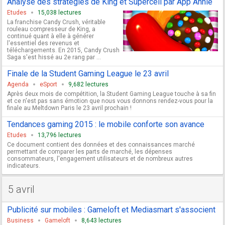
Analyse des stratégies de King et Supercell par App Annie
Etudes
15,038 lectures
La franchise Candy Crush, véritable
rouleau compresseur de King, a
continué quant à elle à générer
l'essentiel des revenus et
téléchargements. En 2015, Candy Crush
Saga s'est hissé au 2e rang par ...
Finale de la Student Gaming League le 23 avril
Agenda
eSport
9,682 lectures
Après deux mois de compétition, la Student Gaming League touche à sa fin
et ce n'est pas sans émotion que nous vous donnons rendez-vous pour la
finale au Meltdown Paris le 23 avril prochain !
Tendances gaming 2015 : le mobile conforte son avance
Etudes
13,796 lectures
Ce document contient des données et des connaissances marché
permettant de comparer les parts de marché, les dépenses
consommateurs, l'engagement utilisateurs et de nombreux autres
indicateurs.
5 avril
Publicité sur mobiles : Gameloft et Mediasmart s'associent
Business
Gameloft
8,643 lectures