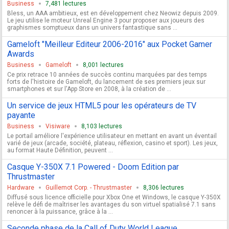
Business
7,481 lectures
Bless, un AAA ambitieux, est en développement chez Neowiz depuis 2009.
Le jeu utilise le moteur Unreal Engine 3 pour proposer aux joueurs des
graphismes somptueux dans un univers fantastique sans ...
Gameloft "Meilleur Editeur 2006-2016" aux Pocket Gamer
Awards
Business
Gameloft
8,001 lectures
Ce prix retrace 10 années de succès continu marquées par des temps
forts de l'histoire de Gameloft, du lancement de ses premiers jeux sur
smartphones et sur l'App Store en 2008, à la création de ...
Un service de jeux HTML5 pour les opérateurs de TV
payante
Business
Visiware
8,103 lectures
Le portail améliore l'expérience utilisateur en mettant en avant un éventail
varié de jeux (arcade, société, plateau, réflexion, casino et sport). Les jeux,
au format Haute Définition, peuvent ...
Casque Y-350X 7.1 Powered - Doom Edition par
Thrustmaster
Hardware
Guillemot Corp. - Thrustmaster
8,306 lectures
Diffusé sous licence officielle pour Xbox One et Windows, le casque Y-350X
relève le défi de maîtriser les avantages du son virtuel spatialisé 7.1 sans
renoncer à la puissance, grâce à la ...
Seconde phase de la Call of Duty World League