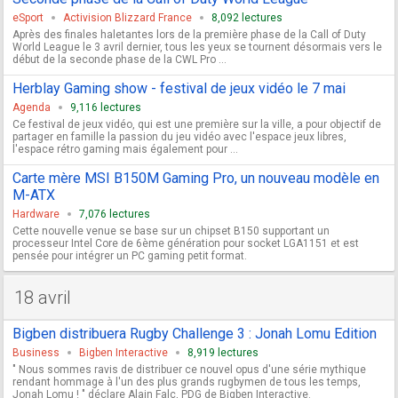
eSport
Activision Blizzard France
8,092 lectures
Après des finales haletantes lors de la première phase de la Call of Duty
World League le 3 avril dernier, tous les yeux se tournent désormais vers le
début de la seconde phase de la CWL Pro ...
Herblay Gaming show - festival de jeux vidéo le 7 mai
Agenda
9,116 lectures
Ce festival de jeux vidéo, qui est une première sur la ville, a pour objectif de
partager en famille la passion du jeu vidéo avec l'espace jeux libres,
l'espace rétro gaming mais également pour ...
Carte mère MSI B150M Gaming Pro, un nouveau modèle en
M-ATX
Hardware
7,076 lectures
Cette nouvelle venue se base sur un chipset B150 supportant un
processeur Intel Core de 6ème génération pour socket LGA1151 et est
pensée pour intégrer un PC gaming petit format.
18 avril
Bigben distribuera Rugby Challenge 3 : Jonah Lomu Edition
Business
Bigben Interactive
8,919 lectures
" Nous sommes ravis de distribuer ce nouvel opus d'une série mythique
rendant hommage à l'un des plus grands rugbymen de tous les temps,
Jonah Lomu ! " déclare Alain Falc, PDG de Bigben Interactive.