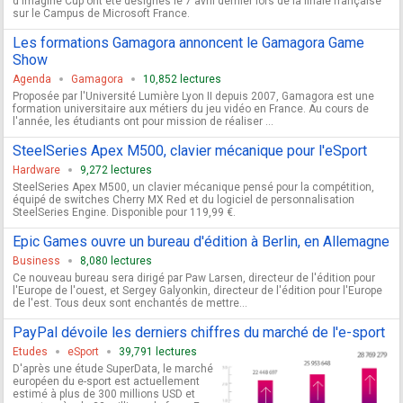
d'Imagine Cup ont été désignés le 7 avril dernier lors de la finale française
sur le Campus de Microsoft France.
Les formations Gamagora annoncent le Gamagora Game
Show
Agenda
Gamagora
10,852 lectures
Proposée par l'Université Lumière Lyon II depuis 2007, Gamagora est une
formation universitaire aux métiers du jeu vidéo en France. Au cours de
l'année, les étudiants ont pour mission de réaliser ...
SteelSeries Apex M500, clavier mécanique pour l'eSport
Hardware
9,272 lectures
SteelSeries Apex M500, un clavier mécanique pensé pour la compétition,
équipé de switches Cherry MX Red et du logiciel de personnalisation
SteelSeries Engine. Disponible pour 119,99 €.
Epic Games ouvre un bureau d'édition à Berlin, en Allemagne
Business
8,080 lectures
Ce nouveau bureau sera dirigé par Paw Larsen, directeur de l'édition pour
l'Europe de l'ouest, et Sergey Galyonkin, directeur de l'édition pour l'Europe
de l'est. Tous deux sont enchantés de mettre...
PayPal dévoile les derniers chiffres du marché de l'e-sport
Etudes
eSport
39,791 lectures
D'après une étude SuperData, le marché
européen du e-sport est actuellement
estimé à plus de 300 millions USD et