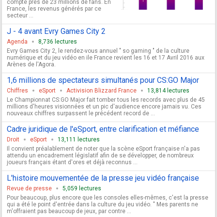
compte près de 23 millions de fans. En
France, les revenus générés par ce
secteur ...
J - 4 avant Evry Games City 2
Agenda
8,736 lectures
Evry Games City 2, le rendez-vous annuel " so gaming " de la culture
numérique et du jeu vidéo en ile France revient les 16 et 17 Avril 2016 aux
Arènes de l'Agora.
1,6 millions de spectateurs simultanés pour CS:GO Major
Chiffres
eSport
Activision Blizzard France
13,814 lectures
Le Championnat CS:GO Major fait tomber tous les records avec plus de 45
millions d'heures visionnées et un pic d'audience encore jamais vu. Ces
nouveaux chiffres surpassent le précédent record de ...
Cadre juridique de l'eSport, entre clarification et méfiance
Droit
eSport
13,111 lectures
Il convient préalablement de noter que la scène eSport française n'a pas
attendu un encadrement législatif afin de se développer, de nombreux
joueurs français étant d'ores et déjà reconnus ...
L'histoire mouvementée de la presse jeu vidéo française
Revue de presse
5,059 lectures
Pour beaucoup, plus encore que les consoles elles-mêmes, c'est la presse
qui a été le point d'entrée dans la culture du jeu vidéo. " Mes parents ne
m'offraient pas beaucoup de jeux, par contre ...