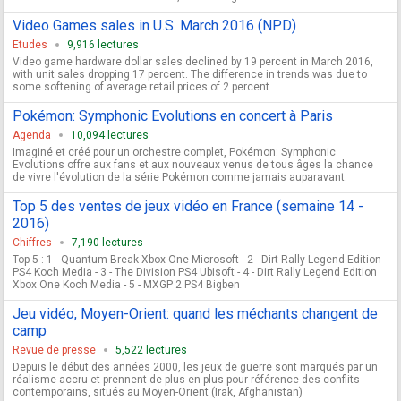
Video Games sales in U.S. March 2016 (NPD)
Etudes
9,916 lectures
Video game hardware dollar sales declined by 19 percent in March 2016,
with unit sales dropping 17 percent. The difference in trends was due to
some softening of average retail prices of 2 percent ...
Pokémon: Symphonic Evolutions en concert à Paris
Agenda
10,094 lectures
Imaginé et créé pour un orchestre complet, Pokémon: Symphonic
Evolutions offre aux fans et aux nouveaux venus de tous âges la chance
de vivre l'évolution de la série Pokémon comme jamais auparavant.
Top 5 des ventes de jeux vidéo en France (semaine 14 -
2016)
Chiffres
7,190 lectures
Top 5 : 1 - Quantum Break Xbox One Microsoft - 2 - Dirt Rally Legend Edition
PS4 Koch Media - 3 - The Division PS4 Ubisoft - 4 - Dirt Rally Legend Edition
Xbox One Koch Media - 5 - MXGP 2 PS4 Bigben
Jeu vidéo, Moyen-Orient: quand les méchants changent de
camp
Revue de presse
5,522 lectures
Depuis le début des années 2000, les jeux de guerre sont marqués par un
réalisme accru et prennent de plus en plus pour référence des conflits
contemporains, situés au Moyen-Orient (Irak, Afghanistan)