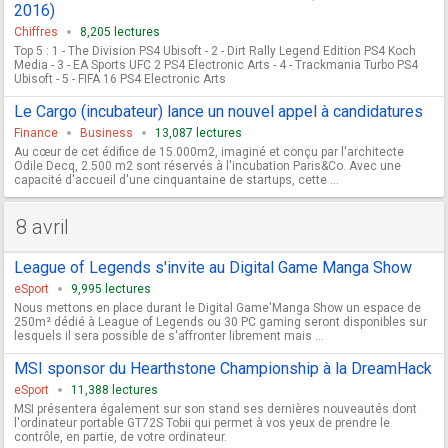
2016)
Chiffres
8,205 lectures
Top 5 : 1 - The Division PS4 Ubisoft - 2 - Dirt Rally Legend Edition PS4 Koch
Media - 3 - EA Sports UFC 2 PS4 Electronic Arts - 4 - Trackmania Turbo PS4
Ubisoft - 5 - FIFA 16 PS4 Electronic Arts
Le Cargo (incubateur) lance un nouvel appel à candidatures
Finance
Business
13,087 lectures
Au cœur de cet édifice de 15.000m2, imaginé et conçu par l'architecte
Odile Decq, 2.500 m2 sont réservés à l'incubation Paris&Co. Avec une
capacité d'accueil d'une cinquantaine de startups, cette ...
8 avril
League of Legends s'invite au Digital Game Manga Show
eSport
9,995 lectures
Nous mettons en place durant le Digital Game'Manga Show un espace de
250m² dédié à League of Legends ou 30 PC gaming seront disponibles sur
lesquels il sera possible de s'affronter librement mais ...
MSI sponsor du Hearthstone Championship à la DreamHack
eSport
11,388 lectures
MSI présentera également sur son stand ses dernières nouveautés dont
l'ordinateur portable GT72S Tobii qui permet à vos yeux de prendre le
contrôle, en partie, de votre ordinateur.