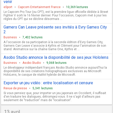
venir
eSport
Capcom Entertainment France
10,369 lectures
Le Capcom Pro Tour (ou CPT), est la première ligue officielle dédiée à Street
Fighter V sorti le 16 février dernier. Pour l'occasion, Capcom met à jour les
règles du CPT qui se décline désormais ...
Gamers Can Leave présente ses invités à Evry Games City
2
Business
7,402 lectures
A l'occasion de sa participation à la seconde édition d'Evry Games City,
Gamers Can Leave s'associe à Kythis et Clément pour l'animation de son
stand. Animatrice sur la chaîne Game One, Kythis et ...
Asobo Studio annonce la disponibilité de ses jeux Hololens
Business
Asobo Studio
9,068 lectures
Le développeur indépendant français Asobo Studio annonce aujourd'hui la
disponibilité de ses créations holographiques exclusives au Microsoft
HoloLens, le casque de réalité hybride de Microsoft.
Exporter un jeu vidéo : entre localisation et censure
Revue de presse
5,341 lectures
Si vous pensiez que, pour importer un jeu japonais en Occident, il suffisait
d'en traduire les dialogues, détrompez-vous. Il ne s'agit d'ailleurs pas
seulement de "traduction" mais de "localisation".
13 avril