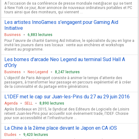
A l'occasion de sa conférence de presse mondiale next@acer qui se tient
à New York ce jour, Acer annonce de nouveaux ordinateurs portables et PC
tours ainsi que des moniteurs, qui viennent ...
Les artistes InnoGames s'engagent pour Gaming Aid
Initiative
Business
6,883 lectures
Pour l'œuvre de charité Gaming Aid Initiative, le spécialiste du jeu en ligne a
invité les joueurs dans ses locaux : vente aux enchères et workshops
étaient au programme.
Les bornes d'arcade Neo Legend au terminal Sud Hall A
d'Orly
Business
Neo Legend
8,247 lectures
L'objectif de Paris Aéroport consiste à animer le temps d'attente des
passagers, à transformer leur passage en parcours expérientiel et à créer
de la convivialité et du partage entre générations.
L'IDEF met le cap sur Juan-les-Pins du 27 au 29 juin 2016
Agenda
SELL
8,890 lectures
Après Bordeaux en 2015, le Syndicat des Editeurs de Logiciels de Loisirs
retient Juan-les-Pins pour accueillir son événement trade, l'IDEF. Choisie
pour son accessibilité et l'infrastructure ...
La Chine à la 2ème place devant le Japon en CA iOS
Etudes
9,420 lectures