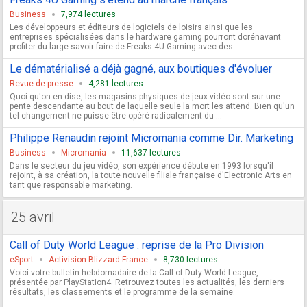
Business
7,974 lectures
Les développeurs et éditeurs de logiciels de loisirs ainsi que les
entreprises spécialisées dans le hardware gaming pourront dorénavant
profiter du large savoir-faire de Freaks 4U Gaming avec des ...
Le dématérialisé a déjà gagné, aux boutiques d'évoluer
Revue de presse
4,281 lectures
Quoi qu'on en dise, les magasins physiques de jeux vidéo sont sur une
pente descendante au bout de laquelle seule la mort les attend. Bien qu'un
tel changement ne puisse être opéré radicalement du ...
Philippe Renaudin rejoint Micromania comme Dir. Marketing
Business
Micromania
11,637 lectures
Dans le secteur du jeu vidéo, son expérience débute en 1993 lorsqu'il
rejoint, à sa création, la toute nouvelle filiale française d'Electronic Arts en
tant que responsable marketing.
25 avril
Call of Duty World League : reprise de la Pro Division
eSport
Activision Blizzard France
8,730 lectures
Voici votre bulletin hebdomadaire de la Call of Duty World League,
présentée par PlayStation4. Retrouvez toutes les actualités, les derniers
résultats, les classements et le programme de la semaine.