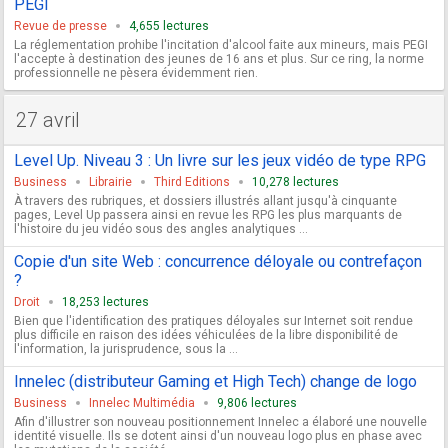
PEGI
Revue de presse
4,655 lectures
La réglementation prohibe l'incitation d'alcool faite aux mineurs, mais PEGI
l'accepte à destination des jeunes de 16 ans et plus. Sur ce ring, la norme
professionnelle ne pèsera évidemment rien.
27 avril
Level Up. Niveau 3 : Un livre sur les jeux vidéo de type RPG
Business
Librairie
Third Editions
10,278 lectures
À travers des rubriques, et dossiers illustrés allant jusqu'à cinquante
pages, Level Up passera ainsi en revue les RPG les plus marquants de
l'histoire du jeu vidéo sous des angles analytiques ...
Copie d'un site Web : concurrence déloyale ou contrefaçon
?
Droit
18,253 lectures
Bien que l'identification des pratiques déloyales sur Internet soit rendue
plus difficile en raison des idées véhiculées de la libre disponibilité de
l'information, la jurisprudence, sous la ...
Innelec (distributeur Gaming et High Tech) change de logo
Business
Innelec Multimédia
9,806 lectures
Afin d'illustrer son nouveau positionnement Innelec a élaboré une nouvelle
identité visuelle. Ils se dotent ainsi d'un nouveau logo plus en phase avec