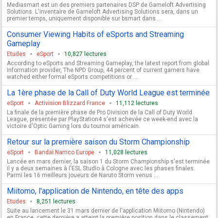
Mediasmart est un des premiers partenaires DSP de Gameloft Advertising
Solutions. L'inventaire de Gameloft Advertising Solutions sera, dans un
premier temps, uniquement disponible sur bsmart dans ...
Consumer Viewing Habits of eSports and Streaming
Gameplay
Etudes
eSport
10,827 lectures
According to eSports and Streaming Gameplay, the latest report from global
information provider, The NPD Group, 44 percent of current gamers have
watched either formal eSports competitions or ...
La 1ère phase de la Call of Duty World League est terminée
eSport
Activision Blizzard France
11,112 lectures
La finale de la première phase de Pro Division de la Call of Duty World
League, présentée par PlayStation4 s'est achevée ce week-end avec la
victoire d'Optic Gaming lors du tournoi américain.
Retour sur la première saison du Storm Championship
eSport
Bandai Namco Europe
11,028 lectures
Lancée en mars dernier, la saison 1 du Storm Championship s'est terminée
il y a deux semaines à l'ESL Studio à Cologne avec les phases finales.
Parmi les 16 meilleurs joueurs de Naruto Storm venus ...
Miitomo, l'application de Nintendo, en tête des apps
Etudes
8,251 lectures
Suite au lancement le 31 mars dernier de l'application Miitomo (Nintendo)
en France, cette dernière a atteint la première position dans le classement