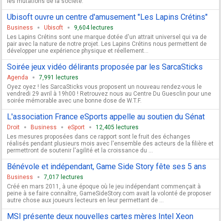
les mutations de la société.
Ubisoft ouvre un centre d'amusement "Les Lapins Crétins"
Business
Ubisoft
9,604 lectures
Les Lapins Crétins sont une marque dotée d'un attrait universel qui va de
pair avec la nature de notre projet. Les Lapins Crétins nous permettent de
développer une expérience physique et réellement...
Soirée jeux vidéo délirants proposée par les SarcaSticks
Agenda
7,991 lectures
Oyez oyez ! les SarcaSticks vous proposent un nouveau rendez-vous le
vendredi 29 avril à 19h00 ! Retrouvez nous au Centre Du Guesclin pour une
soirée mémorable avec une bonne dose de W.T.F.
L'association France eSports appelle au soutien du Sénat
Droit
Business
eSport
12,405 lectures
Les mesures proposées dans ce rapport sont le fruit des échanges
réalisés pendant plusieurs mois avec l'ensemble des acteurs de la filière et
permettront de soutenir l'agilité et la croissance du ...
Bénévole et indépendant, Game Side Story fête ses 5 ans
Business
7,017 lectures
Créé en mars 2011, à une époque où le jeu indépendant commençait à
peine à se faire connaître, GameSideStory.com avait la volonté de proposer
autre chose aux joueurs lecteurs en leur permettant de ...
MSI présente deux nouvelles cartes mères Intel Xeon