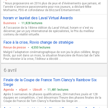
" Nous proposerons en 2016 plus de jeux et d'évènements que jamais, et
l'année s'annonce passionnante pour nos joueurs, a déclaré Mike
Morhaime, PDG et cofondateur de Blizzard Entertainment.
horam vr lauréat des Laval Virtual Awards
Business
11,828 lectures
A l'occasion de la 18ème édition du Laval Virtual, horam vr s'est vu
décerner, par un jury international de spécialistes, le Prix du meilleur
contenu de réalité virtuelle.
Face à la crise, Rovio change de stratégie
Revue de presse
4,550 lectures
Malgré l'adaptation cinématographique de son jeu le plus célèbre, Angry
Birds, qui sort dans un mois, la situation financière de Rovio bat de l'aile.
Pour résister à la crise, l'éditeur a décidé ...
6 avril
Finale de la Coupe de France Tom Clancy's Rainbow Six
Siege
Agenda
eSport
Ubisoft
11,481 lectures
Après 5 semaines de phases qualificatives, 284 matches joués et 128
équipes en compétition, c'est désormais l'heure des phases finales de la
Coupe de France de Tom Clancy's Rainbow Six Siege en ...