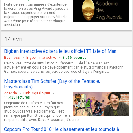
Forte de ses trois années d'existence,
la cérémonie des Ping Awards passe à
la vitesse supérieure et entend
aujourd'hui s'appuyer sur une véritable
Académie pour récompenser chaque
année les ...
14 avril
Bigben Interactive éditera le jeu officiel TT Isle of Man
Business
Bigben Interactive
8,766 lectures
Ce nouveau titre de simulation du fameux TT de l'île de Man est
actuellement en cours de développement par le studio français Kylotonn
Games, spécialisé dans les jeux de courses et déjà à l'origine...
Masterclass Tim Schafer (Day of the Tentacle,
Psychonauts)
Agenda
Link Digital Spirit
11,423 lectures
Originaire de Californie, Tim fait ses
premiers pas au sein du mythique
studio LucasArts. Rapidement, il est
remarqué par Ron Gilbert qui lui donne la
responsabilité, avec Dave Grossman, d'écrire ...
Capcom Pro Tour 2016 : le classement et les tournois à