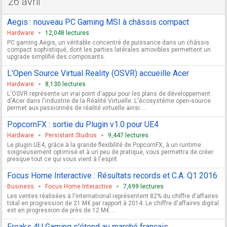
26 avril
Aegis : nouveau PC Gaming MSI à châssis compact
Hardware
12,048 lectures
PC gaming Aegis, un véritable concentré de puissance dans un châssis
compact sophistiqué, dont les parties latérales amovibles permettent un
upgrade simplifié des composants.
L'Open Source Virtual Reality (OSVR) accueille Acer
Hardware
8,130 lectures
L'OSVR représente un vrai point d'appui pour les plans de développement
d'Acer dans l'industrie de la Réalité Virtuelle. L'écosystème open-source
permet aux passionnés de réalité virtuelle ainsi ...
PopcornFX : sortie du Plugin v1.0 pour UE4
Hardware
Persistant Studios
9,447 lectures
Le plugin UE4, grâce à la grande flexibilité de PopcornFX, à un runtime
soigneusement optimisé et à un peu de pratique, vous permettra de créer
presque tout ce qui vous vient à l'esprit.
Focus Home Interactive : Résultats records et C.A. Q1 2016
Business
Focus Home Interactive
7,699 lectures
Les ventes réalisées à l'international représentent 82% du chiffre d'affaires
total en progression de 21 M€ par rapport à 2014. Le chiffre d'affaires digital
est en progression de près de 12 M€ ...
Freaks 4U Gaming s'étend au marché français