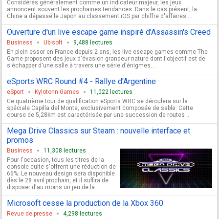
Considérés généralement comme un indicateur majeur, les jeux
annoncent souvent les prochaines tendances. Dans le cas présent, la
Chine a dépassé le Japon au classement iOS par chiffre d'affaires ...
Ouverture d'un live escape game inspiré d'Assassin's Creed
Business
Ubisoft
9,488 lectures
En plein essor en France depuis 2 ans, les live escape games comme The
Game proposent des jeux d'évasion grandeur nature dont l'objectif est de
s'échapper d'une salle à travers une série d'énigmes...
eSports WRC Round #4 - Rallye d'Argentine
eSport
Kylotonn Games
11,022 lectures
Ce quatrième tour de qualification eSports WRC se déroulera sur la
spéciale Capilla del Monte, exclusivement composée de sable. Cette
course de 5,28km est caractérisée par une succession de routes ...
Mega Drive Classics sur Steam : nouvelle interface et
promos
Business
11,308 lectures
Pour l'occasion, tous les titres de la
console culte s'offrent une réduction de
66%. Le nouveau design sera disponible
dès le 28 avril prochain, et il suffira de
disposer d'au moins un jeu de la ...
Microsoft cesse la production de la Xbox 360
Revue de presse
4,298 lectures