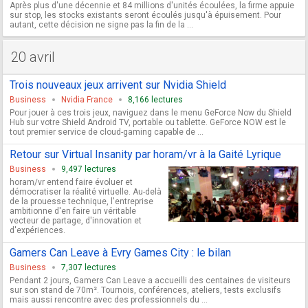
Après plus d'une décennie et 84 millions d'unités écoulées, la firme appuie
sur stop, les stocks existants seront écoulés jusqu'à épuisement. Pour
autant, cette décision ne signe pas la fin de la ...
20 avril
Trois nouveaux jeux arrivent sur Nvidia Shield
Business
Nvidia France
8,166 lectures
Pour jouer à ces trois jeux, naviguez dans le menu GeForce Now du Shield
Hub sur votre Shield Android TV, portable ou tablette. GeForce NOW est le
tout premier service de cloud-gaming capable de ...
Retour sur Virtual Insanity par horam/vr à la Gaité Lyrique
Business
9,497 lectures
horam/vr entend faire évoluer et
démocratiser la réalité virtuelle. Au-delà
de la prouesse technique, l'entreprise
ambitionne d'en faire un véritable
vecteur de partage, d'innovation et
d'expériences.
Gamers Can Leave à Evry Games City : le bilan
Business
7,307 lectures
Pendant 2 jours, Gamers Can Leave a accueilli des centaines de visiteurs
sur son stand de 70m². Tournois, conférences, ateliers, tests exclusifs
mais aussi rencontre avec des professionnels du ...