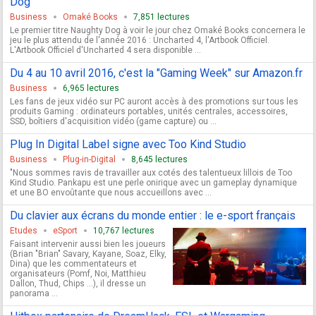
Dog
Business
Omaké Books
7,851 lectures
Le premier titre Naughty Dog à voir le jour chez Omaké Books concernera le
jeu le plus attendu de l'année 2016 : Uncharted 4, l'Artbook Officiel.
L'Artbook Officiel d'Uncharted 4 sera disponible ...
Du 4 au 10 avril 2016, c'est la "Gaming Week" sur Amazon.fr
Business
6,965 lectures
Les fans de jeux vidéo sur PC auront accès à des promotions sur tous les
produits Gaming : ordinateurs portables, unités centrales, accessoires,
SSD, boîtiers d'acquisition vidéo (game capture) ou ...
Plug In Digital Label signe avec Too Kind Studio
Business
Plug-in-Digital
8,645 lectures
"Nous sommes ravis de travailler aux cotés des talentueux lillois de Too
Kind Studio. Pankapu est une perle onirique avec un gameplay dynamique
et une BO envoûtante que nous accueillons avec ...
Du clavier aux écrans du monde entier : le e-sport français
Etudes
eSport
10,767 lectures
Faisant intervenir aussi bien les joueurs
(Brian "Brian" Savary, Kayane, Soaz, Elky,
Dina) que les commentateurs et
organisateurs (Pomf, Noi, Matthieu
Dallon, Thud, Chips …), il dresse un
panorama ...