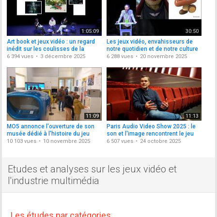
1:05:09
30:50
Art book et jeux vidéo : un regard
Les jeux vidéo, envahisseurs de
inédit sur les coulisses de la
notre quotidien et de notre culture
création
6 394 vues
3 décembre 2025
6 288 vues
20 novembre 2025
11:09
11:13
MO5 annonce l'ouverture de son
Paris Audio Video Show 2025 : le
musée dédié à l'histoire du jeu
son et l'image rencontrent le jeu
vidéo
vidéo
10 103 vues
10 novembre 2025
6 507 vues
24 octobre 2025
Etudes et analyses sur les jeux vidéo et
l'industrie multimédia
Les études par catégories