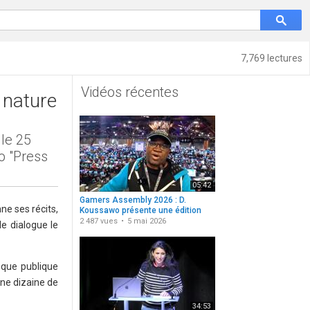
7,769 lectures
Vidéos récentes
a nature
le 25
o "Press
05:42
Gamers Assembly 2026 : D.
ne ses récits,
Koussawo présente une édition
repensée
2 487 vues
5 mai 2026
e dialogue le
èque publique
une dizaine de
34:53