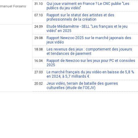
Qui joue vraiment en France ? Le CNC publie "Les
31.10
Emmanuel Forsans
publics du jeu vidéo"
Rapport sur le statut des artistes et des
07.10
professionnels de la création
Etude Médiamétrie - SELL "Les français et le jeu
24.09
vidéo" en 2025
Rapport Newzoo 2025 sur le marché japonais des
29.08
jeux vidéo
Les revenus des jeux : comportement des joueurs
18.08
et tendances de paiement
Rapport de Newzoo sur les jeux pour PC et consoles
16.04
2025
Le marché français du jeu vidéo en baisse de 5,8 %
27.03
en 2024, à 5,7 milliards €
Jeux vidéo, terrain de bataille des guerres
20.02
culturelles (étude de l'OEJV)