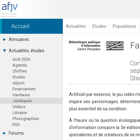
Accueil
Actualités
Etudes
Populations
Annuaires
Fa
Toutes les sociétés (691)
Actualités, études
Studios (418)
août 2026
Editeurs (49)
Con
Agenda
Distributeurs (16)
sep
Chiffres
Hard. / Accessoires (10)
Star
Etudes
Middlewares (15)
eSport
Prestataires (99)
Financement
Assoc. / Syndicats (21)
Artificiel par essence, le jeu vidéo
Hardware
Formations / Ecoles (46)
Juridiques
Presse spécialisée (17)
inspire ses personnages, détermine
Vidéos
plus essentiel de sa condition.
Librairie
Photographies
À l'heure où la question écologiqu
RSS
d'information consacre la 3e éditio
Forums
spécialistes et de créateurs de se re