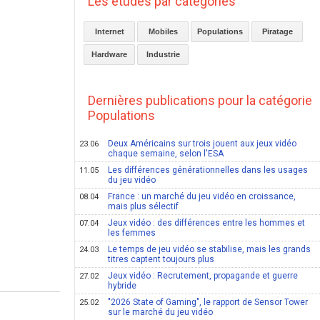
Les études par catégories
Internet
Mobiles
Populations
Piratage
Hardware
Industrie
Dernières publications pour la catégorie
Populations
Deux Américains sur trois jouent aux jeux vidéo
23.06
chaque semaine, selon l'ESA
Les différences générationnelles dans les usages
11.05
du jeu vidéo
France : un marché du jeu vidéo en croissance,
08.04
mais plus sélectif
Jeux vidéo : des différences entre les hommes et
07.04
les femmes
Le temps de jeu vidéo se stabilise, mais les grands
24.03
titres captent toujours plus
Jeux vidéo : Recrutement, propagande et guerre
27.02
hybride
"2026 State of Gaming", le rapport de Sensor Tower
25.02
sur le marché du jeu vidéo