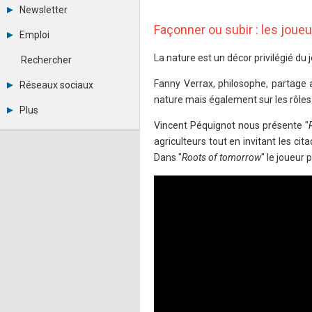
Tous les forums
Newsletter
Créer un compte
Façonner ou subir : les joueu
Archives
Se connecter
Emploi
Abonnement
Messages privés
Consulter les annonces
Contacter un modérateur
La nature est un décor privilégié du 
Rechercher
Déposer une annonce
Observatoire de l'emploi
Fanny Verrax, philosophe, partage a
Réseaux sociaux
Métiers et compétences
nature mais également sur les rôles 
Twitter
Plus
Youtube
Vincent Péquignot nous présente "
Annonceurs
LinkedIn
agriculteurs tout en invitant les cit
Statistiques
Facebook
Plan du site
Instagram
Dans "
Roots of tomorrow
" le joueur
Sitemap XML
Pinterest
Ping Awards
A propos
Mentions légales