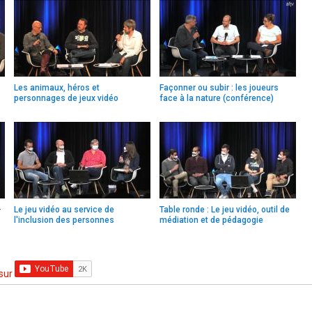
Les animaux, héros et
Façonner ou subir : les joueurs
personnages de jeux vidéo
face à la nature (conférence)
-
Le jeu vidéo au service de
Table ronde : Le jeu vidéo, outil de
l'inclusion des personnes
médiation et de pédagogie
handicapées
 sur