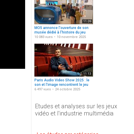
11:09
MO5 annonce l'ouverture de son
musée dédié à l'histoire du jeu
vidéo
10 083 vues
10 novembre 2025
11:13
Paris Audio Video Show 2025 : le
son et l'image rencontrent le jeu
vidéo
6 497 vues
24 octobre 2025
Etudes et analyses sur les jeux
vidéo et l'industrie multimédia