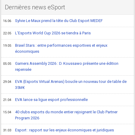
Dernières news eSport
Sylvie Le Maux prend la tête du Club Esport MEDEF
16.06
L'Esports World Cup 2026 se tiendra à Paris
22.05
Brawl Stars : entre performances esportives et enjeux
19.05
économiques
Gamers Assembly 2026 : D. Koussawo présente une édition
05.05
repensée
EVA (Esports Virtual Arenas) boucle un nouveau tour de table de
29.04
35M€
EVA lance sa ligue esport professionnelle
21.04
40 clubs esports du monde entier rejoignent le Club Partner
15.04
Program 2026
Esport : rapport sur les enjeux économiques et juridiques
31.03