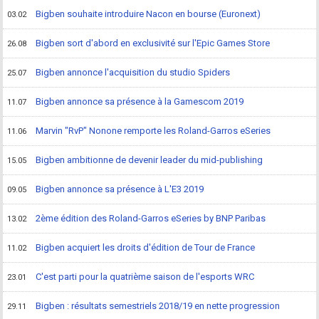
Bigben souhaite introduire Nacon en bourse (Euronext)
03.02
Bigben sort d'abord en exclusivité sur l'Epic Games Store
26.08
Bigben annonce l'acquisition du studio Spiders
25.07
Bigben annonce sa présence à la Gamescom 2019
11.07
Marvin "RvP" Nonone remporte les Roland-Garros eSeries
11.06
Bigben ambitionne de devenir leader du mid-publishing
15.05
Bigben annonce sa présence à L'E3 2019
09.05
2ème édition des Roland-Garros eSeries by BNP Paribas
13.02
Bigben acquiert les droits d'édition de Tour de France
11.02
C'est parti pour la quatrième saison de l'esports WRC
23.01
Bigben : résultats semestriels 2018/19 en nette progression
29.11