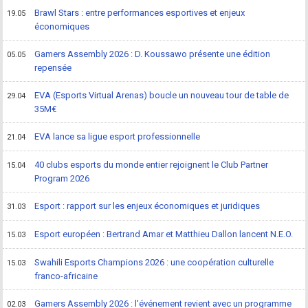
Brawl Stars : entre performances esportives et enjeux
19.05
économiques
Gamers Assembly 2026 : D. Koussawo présente une édition
05.05
repensée
EVA (Esports Virtual Arenas) boucle un nouveau tour de table de
29.04
35M€
EVA lance sa ligue esport professionnelle
21.04
40 clubs esports du monde entier rejoignent le Club Partner
15.04
Program 2026
Esport : rapport sur les enjeux économiques et juridiques
31.03
Esport européen : Bertrand Amar et Matthieu Dallon lancent N.E.O.
15.03
Swahili Esports Champions 2026 : une coopération culturelle
15.03
franco-africaine
Gamers Assembly 2026 : l'événement revient avec un programme
02.03