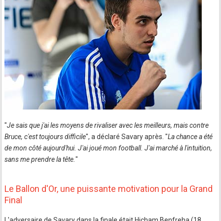
"
Je sais que j'ai les moyens de rivaliser avec les meilleurs, mais contre
Bruce, c'est toujours difficile
", a déclaré Savary après. "
La chance a été
de mon côté aujourd'hui. J'ai joué mon football. J'ai marché à l'intuition,
sans me prendre la tête.
"
Le Ballon d'Or, une puissante motivation pour la Grand
Final
L'adversaire de Savary dans la finale était Hicham Benfreha (18