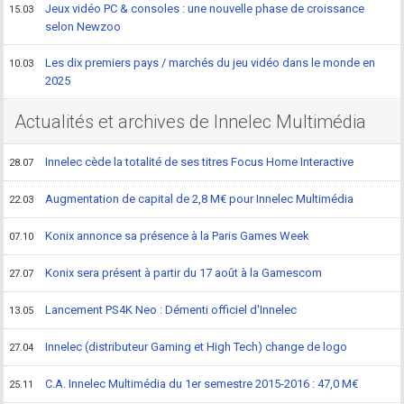
Jeux vidéo PC & consoles : une nouvelle phase de croissance
15.03
selon Newzoo
Les dix premiers pays / marchés du jeu vidéo dans le monde en
10.03
2025
Actualités et archives de Innelec Multimédia
Innelec cède la totalité de ses titres Focus Home Interactive
28.07
Augmentation de capital de 2,8 M€ pour Innelec Multimédia
22.03
Konix annonce sa présence à la Paris Games Week
07.10
Konix sera présent à partir du 17 août à la Gamescom
27.07
Lancement PS4K Neo : Démenti officiel d'Innelec
13.05
Innelec (distributeur Gaming et High Tech) change de logo
27.04
C.A. Innelec Multimédia du 1er semestre 2015-2016 : 47,0 M€
25.11