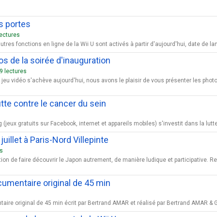
s portes
lectures
res fonctions en ligne de la Wii U sont activés à partir d'aujourd'hui, date de 
s de la soirée d'inauguration
9 lectures
 jeu vidéo s'achève aujourd'hui, nous avons le plaisir de vous présenter les ph
tte contre le cancer du sein
 (jeux gratuits sur Facebook, internet et appareils mobiles) s'investit dans la lu
uillet à Paris-Nord Villepinte
es
ion de faire découvrir le Japon autrement, de manière ludique et participative. 
ocumentaire original de 45 min
ire original de 45 min écrit par Bertrand AMAR et réalisé par Bertrand AMAR & G