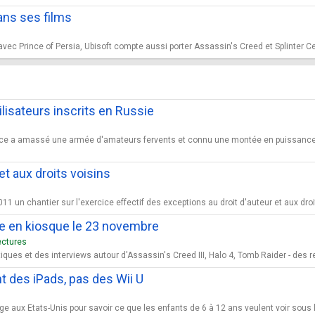
dans ses films
vec Prince of Persia, Ubisoft compte aussi porter Assassin's Creed et Splinter Cell
ilisateurs inscrits en Russie
ace a amassé une armée d'amateurs fervents et connu une montée en puissance rec
et aux droits voisins
11 un chantier sur l'exercice effectif des exceptions au droit d'auteur et aux dro
e en kiosque le 23 novembre
ectures
ues et des interviews autour d'Assassin's Creed III, Halo 4, Tomb Raider - des renc
t des iPads, pas des Wii U
ge aux Etats-Unis pour savoir ce que les enfants de 6 à 12 ans veulent voir sous 