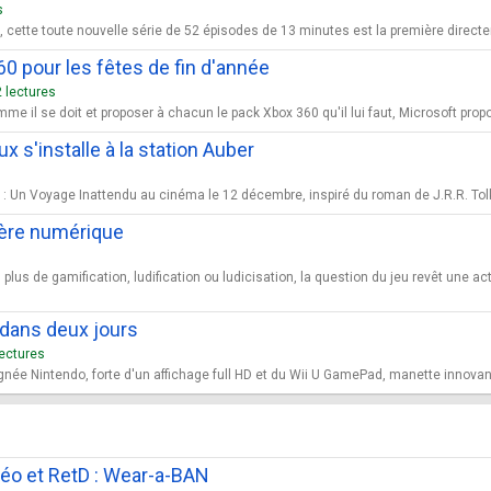
s
 cette toute nouvelle série de 52 épisodes de 13 minutes est la première directem
0 pour les fêtes de fin d'année
 lectures
mme il se doit et proposer à chacun le pack Xbox 360 qu'il lui faut, Microsoft prop
 s'installe à la station Auber
it : Un Voyage Inattendu au cinéma le 12 décembre, inspiré du roman de J.R.R. Tolk
l'ère numérique
plus de gamification, ludification ou ludicisation, la question du jeu revêt une ac
 dans deux jours
lectures
gnée Nintendo, forte d'un affichage full HD et du Wii U GamePad, manette innovant
idéo et RetD : Wear-a-BAN