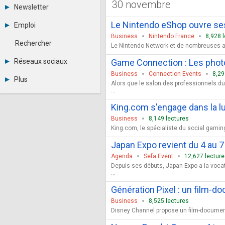
30 novembre
Tous les forums
Newsletter
-
Archives
-
Le Nintendo eShop ouvre se
Emploi
Abonnement
Messages privés
Business
Nintendo France
8,928 
Consulter les annonces
Contacter un modérateur
Rechercher
Le Nintendo Network et de nombreuses aut
Déposer une annonce
Observatoire de l'emploi
Réseaux sociaux
Game Connection : Les photo
Métiers et compétences
Business
Connection Events
8,29
Twitter
Plus
Alors que le salon des professionnels du
Youtube
...
Annonceurs
LinkedIn
Statistiques
Facebook
King.com s'engage dans la lu
Plan du site
Instagram
Business
8,149 lectures
Sitemap XML
Pinterest
King.com, le spécialiste du social gaming
Ping Awards
A propos
Japan Expo revient du 4 au 7 j
Mentions légales
Agenda
Sefa Event
12,627 lectur
Depuis ses débuts, Japan Expo a la vocat
...
Génération Pixel : un film-d
Business
8,525 lectures
Disney Channel propose un film-documenta