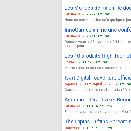
Les Mondes de Ralph : le do
Business
7,927 lectures
Nous ne sommes plus qu'à quelques jours 
InnoGames anime une confére
Business
7,241 lectures
Rendez-vous le 28 novembre à 11 heures 
développeur ...
Les 10 produits High Tech s
Etudes
11,475 lectures
Même dans un contexte économique tendu, l
Isart Digital : ouverture offic
Agenda
Isart Digital
7,669 lecture
Comment bien choisir sa formation ? Vou
Anuman Interactive et Benoit
Business
11,194 lectures
Plus de trois ans après avoir repris Micro
The Lapins Crétins Screaming
Hardware
10,636 lectures