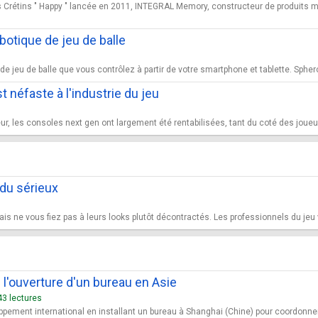
s Crétins " Happy " lancée en 2011, INTEGRAL Memory, constructeur de produits
otique de jeu de balle
e jeu de balle que vous contrôlez à partir de votre smartphone et tablette. Spher
 néfaste à l'industrie du jeu
r, les consoles next gen ont largement été rentabilisées, tant du coté des joueurs
 du sérieux
is ne vous fiez pas à leurs looks plutôt décontractés. Les professionnels du jeu v
l'ouverture d'un bureau en Asie
43 lectures
ement international en installant un bureau à Shanghai (Chine) pour coordonner so