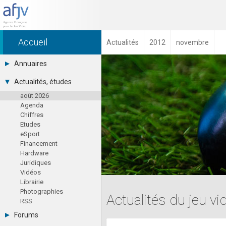
Accueil
Actualités
2012
novembre
Annuaires
Toutes les sociétés (691)
Actualités, études
Studios (418)
août 2026
Editeurs (49)
Agenda
Distributeurs (16)
Chiffres
Hard. / Accessoires (10)
Etudes
Middlewares (15)
eSport
Prestataires (99)
Financement
Assoc. / Syndicats (21)
Hardware
Formations / Ecoles (46)
Juridiques
Presse spécialisée (17)
Vidéos
Librairie
Photographies
Actualités du jeu v
RSS
Forums