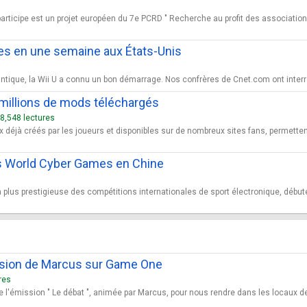
participe est un projet européen du 7e PCRD " Recherche au profit des association
ées en une semaine aux États-Unis
ntique, la Wii U a connu un bon démarrage. Nos confrères de Cnet.com ont interrog
 millions de mods téléchargés
8,548 lectures
éjà créés par les joueurs et disponibles sur de nombreux sites fans, permettent
des World Cyber Games en Chine
 plus prestigieuse des compétitions internationales de sport électronique, débu
ission de Marcus sur Game One
res
e l'émission " Le débat ", animée par Marcus, pour nous rendre dans les locaux d