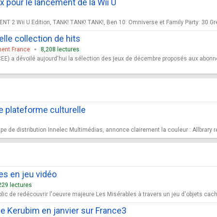
 pour le lancement de la Wii U
 2 Wii U Edition, TANK! TANK! TANK!, Ben 10: Omniverse et Family Party: 30 Gre
lle collection de hits
ment France
8,208 lectures
E) a dévoilé aujourd'hui la sélection des jeux de décembre proposés aux abonnés
 plateforme culturelle
 de distribution Innelec Multimédias, annonce clairement la couleur : Allbrary rep
s en jeu vidéo
229 lectures
c de redécouvrir l'oeuvre majeure Les Misérables à travers un jeu d'objets caché
de Kerubim en janvier sur France3