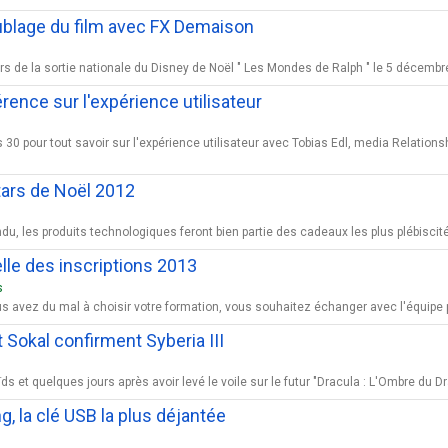
ublage du film avec FX Demaison
de la sortie nationale du Disney de Noël " Les Mondes de Ralph " le 5 décembre.
nce sur l'expérience utilisateur
30 pour tout savoir sur l'expérience utilisateur avec Tobias Edl, media Relatio
tars de Noël 2012
es produits technologiques feront bien partie des cadeaux les plus plébiscités po
ielle des inscriptions 2013
s
s avez du mal à choisir votre formation, vous souhaitez échanger avec l'équipe
 Sokal confirment Syberia III
ïds et quelques jours après avoir levé le voile sur le futur "Dracula : L'Ombre du 
, la clé USB la plus déjantée