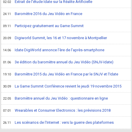
Extrait de l'étude Idate sur la Réalite Artificielle
02.02
Baromètre 2016 du Jeu Vidéo en France
24.11
Participez gratuitement au Game Summit
09.11
Digiworld Summit, les 16 et 17 novembre à Montpellier
20.09
Idate DigiWorld annonce l'ère de l'après-smartphone
14.06
3e édition du baromètre annuel du Jeu Vidéo (SNJV-Idate)
01.06
Baromètre 2015 du Jeu Vidéo en France par le SNJV et l'Idate
19.10
La Game Summit Conférence revient le jeudi 19 novembre 2015
30.09
Baromètre annuel du Jeu Vidéo : questionnaire en ligne
22.05
Wearables et Consumer Electronics : les prévisions 2018
07.01
Les scénarios de l'Internet : vers la guerre des plateformes
26.11