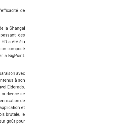
efficacité de
de la Shangai
 passant des
 HD a été élu
ssion composé
r à BigPoint.
paraison avec
ontenus à son
uvel Eldorado.
e audience se
rennisation de
application et
is brutale, le
leur goût pour