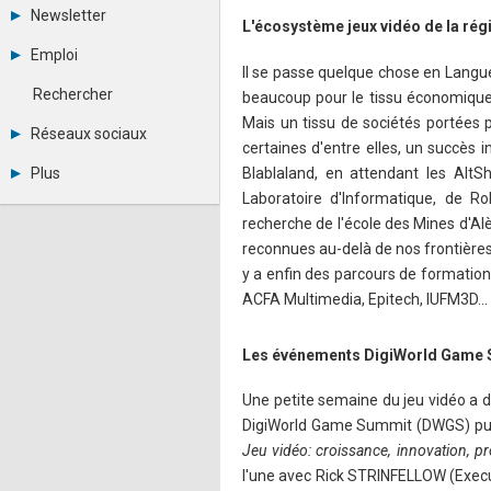
Tous les forums
Newsletter
L'écosystème jeux vidéo de la ré
Créer un compte
Archives
Se connecter
Emploi
Abonnement
Messages privés
Il se passe quelque chose en Langue
Consulter les annonces
Contacter un modérateur
Rechercher
beaucoup pour le tissu économique 
Déposer une annonce
Mais un tissu de sociétés portées 
Observatoire de l'emploi
Réseaux sociaux
certaines d'entre elles, un succès i
Métiers et compétences
Twitter
Blablaland, en attendant les Alt
Plus
Youtube
Laboratoire d'Informatique, de Ro
Annonceurs
LinkedIn
recherche de l'école des Mines d'A
Statistiques
Facebook
Plan du site
Instagram
reconnues au-delà de nos frontières
Sitemap XML
Pinterest
y a enfin des parcours de formations
Ping Awards
ACFA Multimedia, Epitech, IUFM3D… Il 
A propos
Mentions légales
Les événements DigiWorld Game S
Une petite semaine du jeu vidéo a d
DigiWorld Game Summit (DWGS) puis 
Jeu vidéo: croissance, innovation, p
l'une avec Rick STRINFELLOW (Execu