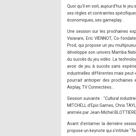
Quoi qu'il en soit, aujourd'hui le 
ses règles et contraintes spécifiqu
économiques, ses gameplay…
Une session sur les prochaines exp
Visiware, Eric VIENNOT, Co-fonda
Prod, qui propose un jeu multijoue
développe son univers Mamba Nation
du succès du jeu vidéo. La technolog
avoir de jeu à succès sans expéri
industrielles différentes mais peut-
pourrait anticiper des prochaines
Airplay, TV Connectées...
Session suivante : "
Cultural industri
MITCHELL d'Epic Games, Chris TAY
animée par Jean-Michel BLOTTIERE 
Avant d'entamer la dernière sess
propose un keynote qui s'intitule "
Te