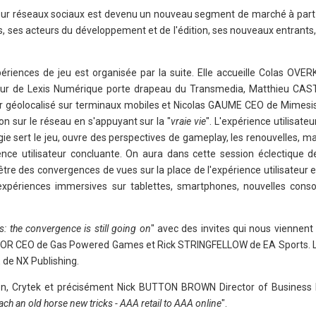
jeu sur réseaux sociaux est devenu un nouveau segment de marché à part
es, ses acteurs du développement et de l'édition, ses nouveaux entrant
ériences de jeu est organisée par la suite. Elle accueille Colas OV
teur de Lexis Numérique porte drapeau du Transmedia, Matthieu CA
ur géolocalisé sur terminaux mobiles et Nicolas GAUME CEO de Mimesis
 sur le réseau en s'appuyant sur la "
vraie vie
". L'expérience utilisate
ie sert le jeu, ouvre des perspectives de gameplay, les renouvelles, mai
ence utilisateur concluante. On aura dans cette session éclectique 
être des convergences de vues sur la place de l'expérience utilisateur e
 expériences immersives sur tablettes, smartphones, nouvelles conso
es: the convergence is still going on
" avec des invites qui nous viennent 
LOR CEO de Gas Powered Games et Rick STRINGFELLOW de EA Sports. L
de NX Publishing.
ion, Crytek et précisément Nick BUTTON BROWN Director of Busines
ach an old horse new tricks - AAA retail to AAA online
".