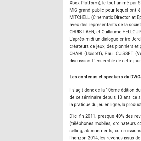
Xbox Platform), le tout animé par 
MIG grand public pour lequel ont é
MITCHELL (Cinematic Director at Ep
avec des représentants de la socié
CHRISTIAEN, et Guillaume HELLOUIN)
L'après-midi un dialogue entre Jor
créateurs de jeux, des pionniers et p
CHAHI (Ubisoft), Paul CUISSET (Vec
discussion. L'ensemble de cette jo
Les contenus et speakers du DWG
Il s'agit donc de la 10ème édition 
de ce séminaire depuis 10 ans, ce se
la pratique du jeu en ligne, la produc
D'ici fin 2011, presque 40% des rev
(téléphones mobiles, ordinateurs c
selling, abonnements, commissions 
l'horizon 2014, les revenus issus de