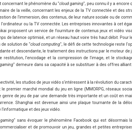
at concernant le phénomène du "
cloud gaming
", peu connu il y a encore 
aire de la veille, concernant les enjeux de la TV connectée et des str
uestion de l'immersion, des contenus, de leur nature sociale ou de com
 l'ordinateur ou la TV connectée. Les entreprises innovantes à cet ég
ikai proposent un service de fourniture de contenus jeux et vidéo vis
ps de latence optimisé, et un réseau haut voire très haut débit. Pour 
de solution de "
cloud computing
", le défi de cette technologie reste l'
ante et descendante, le traitement des instructions par le moteur de j
de restitution, l'encodage et la compression de l'image, et le stocka
 gaming
" demeure dans sa capacité à se substituer à des offres allian
.
ectivité, les studios de jeux vidéo s'intéressent à la révolution du caract
est le premier marché mondial du jeu en ligne (MMORPG, réseaux sociaux
ce genre de jeu de par une demande très importante et un coût en ma
rrence. Shanghai est devenue ainsi une plaque tournante de la déloc
l'informatique et des jeux vidéo.
l gaming
" sans évoquer le phénomène Facebook qui est désormais la
commercialiser et de promouvoir un jeu, grandes et petites entreprises