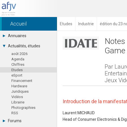
Accueil
Etudes
Industrie
édition du 23 
Annuaires
Notes 
Toutes les sociétés (691)
Actualités, études
Game 
Studios (418)
août 2026
Editeurs (49)
Agenda
Distributeurs (16)
Chiffres
Hard. / Accessoires (10)
Par Laur
Etudes
Middlewares (15)
Entertai
eSport
Prestataires (99)
Jeux Vid
Financement
Assoc. / Syndicats (21)
Hardware
Formations / Ecoles (46)
Juridiques
Presse spécialisée (17)
Vidéos
Introduction de la manifestat
Librairie
Photographies
Laurent MICHAUD
RSS
Head of Consumer Electronics & Dig
Forums