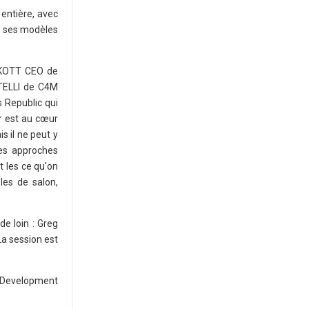
 entière, avec
s, ses modèles
ERKOTT CEO de
STELLI de C4M
 Republic qui
ur est au cœur
s il ne peut y
des approches
t les ce qu'on
les de salon,
de loin : Greg
a session est
s Development