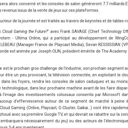
era alors concerné et les consoles de salon généreront 7.7 milliards 
es revenus issus de la vente de jeux sur ces plateformes.
ducteur de la journée et est traitée au travers de keynotes et de tables-
s Cloud Gaming the Future?
" avec Frank SAVAGE (Chief Technology Off
stem - Ultima Online, qui a participé au développement de WingCo
 LEBEAU (Manager France de Playcast Media), Sevan KESSISSIAN (VP
e-ronde est animée par Joseph OLIN, président émérite de The Academy o
 est le prochain gros challenge de l'industrie, son prochain segment a
r être un peu provocant, la télévision connectée, en exploitant le cl
 dans les foyers, rendra les consoles de salon caduques et au moins,
e technologique, dans leur prochaine machine avant de les faire dispara
 à l'image des investissements colossaux consentis par Microsoft dan
a beaucoup d'effervescence autour de ce segment de marché à peine
 Cloud Gaming (Onlive, Playcast, G-Cluster, Gaikai…) vont être rapideme
choué avec sa première Google TV, et qui devrait se rabattre sur la con
 embarquera nécessairement du jeu) ou des acteurs de l'électronique
puis 3-4 ans maintenant.