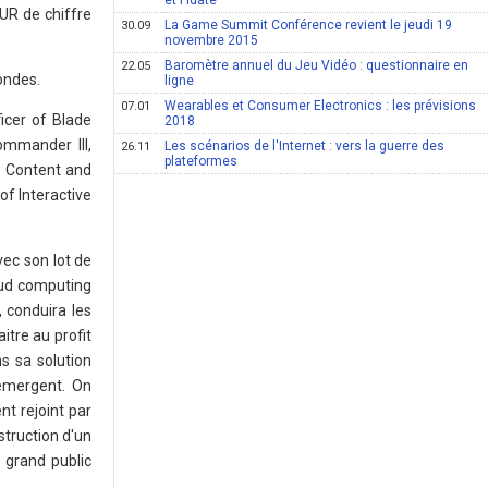
et l'Idate
EUR de chiffre
La Game Summit Conférence revient le jeudi 19
30.09
novembre 2015
Baromètre annuel du Jeu Vidéo : questionnaire en
22.05
rondes.
ligne
Wearables et Consumer Electronics : les prévisions
07.01
icer of Blade
2018
mmander III,
Les scénarios de l'Internet : vers la guerre des
26.11
plateformes
 Content and
f Interactive
vec son lot de
oud computing
 conduira les
itre au profit
s sa solution
 émergent. On
nt rejoint par
struction d'un
 grand public