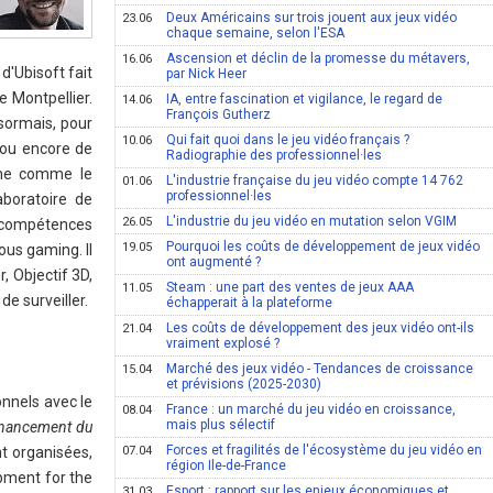
Deux Américains sur trois jouent aux jeux vidéo
23.06
chaque semaine, selon l'ESA
Ascension et déclin de la promesse du métavers,
16.06
d'Ubisoft fait
par Nick Heer
 Montpellier.
IA, entre fascination et vigilance, le regard de
14.06
François Gutherz
sormais, pour
Qui fait quoi dans le jeu vidéo français ?
10.06
r ou encore de
Radiographie des professionnel·les
rche comme le
L'industrie française du jeu vidéo compte 14 762
01.06
professionnel·les
aboratoire de
L'industrie du jeu vidéo en mutation selon VGIM
26.05
s compétences
Pourquoi les coûts de développement de jeux vidéo
19.05
ous gaming. Il
ont augmenté ?
, Objectif 3D,
Steam : une part des ventes de jeux AAA
11.05
de surveiller.
échapperait à la plateforme
Les coûts de développement des jeux vidéo ont-ils
21.04
vraiment explosé ?
Marché des jeux vidéo - Tendances de croissance
15.04
et prévisions (2025-2030)
onnels avec le
France : un marché du jeu vidéo en croissance,
08.04
mais plus sélectif
inancement du
Forces et fragilités de l'écosystème du jeu vidéo en
07.04
t organisées,
région Ile-de-France
pment for the
Esport : rapport sur les enjeux économiques et
31.03