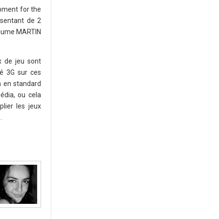
opment for the
sentant de 2
llaume MARTIN
x de jeu sont
té 3G sur ces
n en standard
édia, ou cela
lier les jeux
.