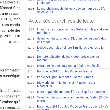
e sa place au
juridiques
 D'abord Greg
Le marché français du jeu vidéo en hausse de 3%,
31.03
selon le SELL
t une session
UTHIER, Joeri
Actualités et archives de Idate
 cross-media.
Industrie des contenus : les GAFA vont-ils prendre le
16.07
ui compte des
marché ?
ourd'hui. Eric
4e édition du baromètre SNJV annuel du Jeu Vidéo
20.12
pants à cette
en France
L'eSport pourrait atteindre 3 milliards d'euros d'ici
30.10
2021
Dématérialisation du jeu vidéo : prévisions de
28.06
marché
Extrait de l'étude Idate sur la Réalite Artificielle
02.02
 programmation
Baromètre 2016 du Jeu Vidéo en France
24.11
ion numérique,
Participez gratuitement au Game Summit
09.11
Digiworld Summit, les 16 et 17 novembre à
20.09
Montpellier
dématérialisée
Idate DigiWorld annonce l'ère de l'après-smartphone
14.06
n ligne (item
3e édition du baromètre annuel du Jeu Vidéo (SNJV-
01.06
Idate)
E estime qu'à
Baromètre 2015 du Jeu Vidéo en France par le SNJV
19.10
des revenus du