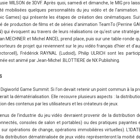
Susie WILSON de 3DVF. Après quoi, samedi et dimanche, le MIG pro laiss
té mobilisées quelques personnalités du jeu vidéo et de l'animation.
ic Games) qui présente les étapes de création des cinématiques. Sui
té de production de films et de séries d'animation TeamTo (Perrine GA
 qui évoquent au travers de leurs réalisations ce qu'est une stratégie
dan MECHNER et Michel ANCEL prend place, puis sur une table-ronde q
orteurs de projet qui reviennent sur le jeu vidéo français d'hier et d'auj
torcell), Frédérick RAYNAL (Ludoid), Philip ULRICH sont les partici
urnée est animé par Jean-Michel .BLOTTIERE de NX Publishing.
S
du Digiworld Game Summit. Si l'on devait retenir un point commun à la
rait la dématérialisation. Elle recouvre plusieurs aspects : la distribut
tion des contenus par les utilisateurs et les créateurs de jeux.
enus de l'industrie du jeu vidéo devraient provenir de la distribution 
onnectés, consoles de salon et portables) ou des pratiques payantes e
sur opérations de change, opérations immobilières virtuelles). L'IDAT
 la distribution dématérialisée de jeux vidéo représenteront la moitié 