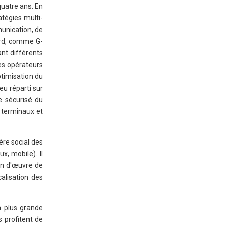
quatre ans. En
atégies multi-
munication, de
ard, comme G-
ant différents
les opérateurs
optimisation du
eu réparti sur
ge sécurisé du
t terminaux et
ère social des
, mobile). Il
in d'œuvre de
alisation des
 plus grande
 profitent de