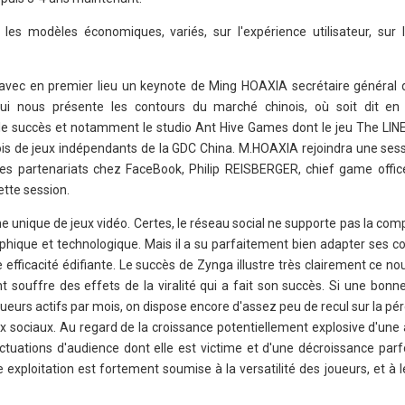
es modèles économiques, variés, sur l'expérience utilisateur, sur l'
 avec en premier lieu un keynote de Ming HOAXIA secrétaire général 
qui nous présente les contours du marché chinois, où soit dit en
le succès et notamment le studio Ant Hive Games dont le jeu The LINE
inois de jeux indépendants de la GDC China. M.HOAXIA rejoindra une se
 partenariats chez FaceBook, Philip REISBERGER, chief game office
tte session.
 unique de jeux vidéo. Certes, le réseau social ne supporte pas la com
phique et technologique. Mais il a su parfaitement bien adapter ses c
efficacité édifiante. Le succès de Zynga illustre très clairement ce no
 souffre des effets de la viralité qui a fait son succès. Si une bonn
ueurs actifs par mois, on dispose encore d'assez peu de recul sur la pé
aux sociaux. Au regard de la croissance potentiellement explosive d'une 
uctuations d'audience dont elle est victime et d'une décroissance parfo
 exploitation est fortement soumise à la versatilité des joueurs, et à 