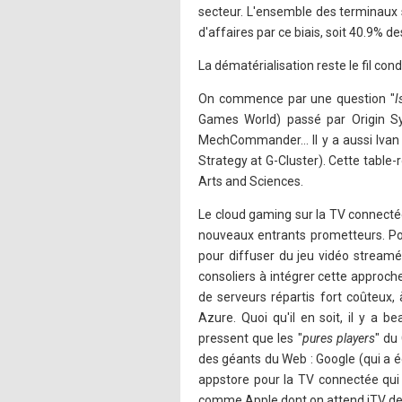
secteur. L'ensemble des terminaux s
d'affaires par ce biais, soit 40.9% d
La dématérialisation reste le fil con
On commence par une question "
I
Games World) passé par Origin Sy
MechCommander… Il y a aussi Ivan
Strategy at G-Cluster). Cette tabl
Arts and Sciences.
Le cloud gaming sur la TV connectée
nouveaux entrants prometteurs. Pou
pour diffuser du jeu vidéo streamé
consoliers à intégrer cette approch
de serveurs répartis fort coûteux,
Azure. Quoi qu'il en soit, il y 
pressent que les "
pures players
" du
des géants du Web : Google (qui a é
appstore pour la TV connectée qui
comme Apple dont on attend iTV de