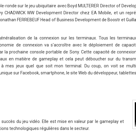
ble-ronde sur le jeu ubiquitaire avec Boyd MULTERER Director of Devel
avy CHADWICK WW Development Director chez EA Mobile, et un repré
 Jonathan FERREBEUF Head of Business Development de Boostr et Gui
 généralisation de la connexion sur les terminaux. Tous les terminau
tonomie de connexion va s'accroître avec le déploiement de capaci
la prochaine console portable de Sony. Cette capacité de connexio
inaux en matière de gameplay et cela peut déboucher sur du transm
e à mes jeux quel que soit mon terminal. Du coup, on voit se multip
unique sur Facebook, smartphone, le site Web du développeur, tablettes
 succès du jeu vidéo. Elle est mise en valeur par le gameplay et
ions technologiques régulières dans le secteur.