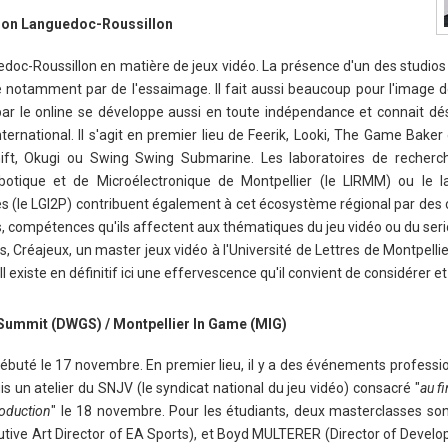
gion Languedoc-Roussillon
doc-Roussillon en matière de jeux vidéo. La présence d'un des studios 
notamment par de l'essaimage. Il fait aussi beaucoup pour l'image de
par le online se développe aussi en toute indépendance et connait dé
nternational. Il s'agit en premier lieu de Feerik, Looki, The Game Bake
Shift, Okugi ou Swing Swing Submarine. Les laboratoires de reche
botique et de Microélectronique de Montpellier (le LIRMM) ou le l
lès (le LGI2P) contribuent également à cet écosystème régional par de
, compétences qu'ils affectent aux thématiques du jeu vidéo ou du seri
, Créajeux, un master jeux vidéo à l'Université de Lettres de Montpellier
existe en définitif ici une effervescence qu'il convient de considérer et 
ummit (DWGS) / Montpellier In Game (MIG)
ébuté le 17 novembre. En premier lieu, il y a des événements professi
un atelier du SNJV (le syndicat national du jeu vidéo) consacré "
au f
roduction
" le 18 novembre. Pour les étudiants, deux masterclasses son
tive Art Director of EA Sports), et Boyd MULTERER (Director of Develo