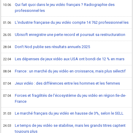
Qui fait quoi dans le jeu vidéo français ? Radiographie des
10.06
professionnel·les
L'industrie française du jeu vidéo compte 14 762 professionnel·les
01.06
Ubisoft enregistre une perte record et poursuit sa restructuration
26.05
Don't Nod publie ses résultats annuels 2025
28.04
Les dépenses de jeux vidéo aux USA ont bondi de 12 % en mars
22.04
France : un marché du jeu vidéo en croissance, mais plus sélectif
08.04
Jeux vidéo : des différences entre les hommes et les femmes
07.04
Forces et fragilités de l'écosystème du jeu vidéo en région Ile-de-
07.04
France
Le marché français du jeu vidéo en hausse de 3%, selon le SELL
31.03
Le temps de jeu vidéo se stabilise, mais les grands titres captent
24.03
toujours plus