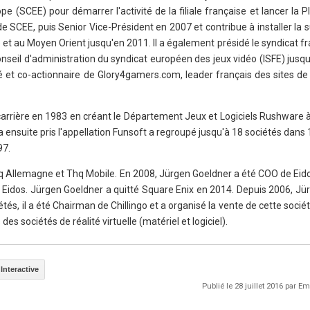
(SCEE) pour démarrer l'activité de la filiale française et lancer la P
e SCEE, puis Senior Vice-Président en 2007 et contribue à installer la
 et au Moyen Orient jusqu'en 2011. Il a également présidé le syndicat fr
seil d'administration du syndicat européen des jeux vidéo (ISFE) jusqu
ié et co-actionnaire de Glory4gamers.com, leader français des sites d
rière en 1983 en créant le Département Jeux et Logiciels Rushware à l
nsuite pris l'appellation Funsoft a regroupé jusqu'à 18 sociétés dans
97.
q Allemagne et Thq Mobile. En 2008, Jürgen Goeldner a été COO de Eido
 Eidos. Jürgen Goeldner a quitté Square Enix en 2014. Depuis 2006, Jü
tés, il a été Chairman de Chillingo et a organisé la vente de cette sociét
des sociétés de réalité virtuelle (matériel et logiciel).
nteractive
Publié le 28 juillet 2016 par