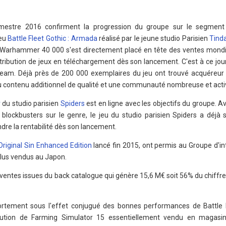
mestre 2016 confirment la progression du groupe sur le segmen
jeu
Battle Fleet Gothic : Armada
réalisé par le jeune studio Parisien
Tind
de Warhammer 40 000 s'est directement placé en tête des ventes mondi
tribution de jeux en téléchargement dès son lancement. C'est à ce jou
team. Déjà près de 200 000 exemplaires du jeu ont trouvé acquéreur 
u contenu additionnel de qualité et une communauté nombreuse et acti
r
du studio parisien
Spiders
est en ligne avec les objectifs du groupe. 
 blockbusters sur le genre, le jeu du studio parisien Spiders a déjà 
dre la rentabilité dès son lancement.
 Original Sin Enhanced Edition
lancé fin 2015, ont permis au Groupe d'in
 plus vendus au Japon.
 ventes issues du back catalogue qui génère 15,6 M€ soit 56% du chiffre
ortement sous l'effet conjugué des bonnes performances de Battle F
ution de Farming Simulator 15 essentiellement vendu en magasin