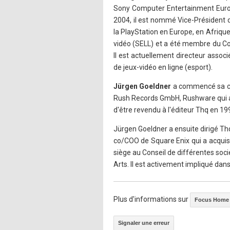
Sony Computer Entertainment Europe 
2004, il est nommé Vice-Président d
la PlayStation en Europe, en Afrique
vidéo (SELL) et a été membre du Con
Il est actuellement directeur assoc
de jeux-vidéo en ligne (esport).
Jürgen Goeldner
a commencé sa car
Rush Records GmbH, Rushware qui a e
d'être revendu à l'éditeur Thq en 19
Jürgen Goeldner a ensuite dirigé Th
co/COO de Square Enix qui a acquis
siège au Conseil de différentes socié
Arts. Il est activement impliqué dans 
Plus d'informations sur
Focus Home I
Signaler une erreur