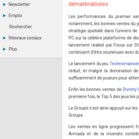
Tous les forums
dématérialisées
Newsletter
Créer un compte
Archives
Se connecter
Emploi
Les performances du premier se
Abonnement
Messages privés
notamment, les bonnes ventes du 
Consulter les annonces
Contacter un modérateur
Rechercher
Déposer une annonce
stratégie spatiale dans l'univers 
Observatoire de l'emploi
Réseaux sociaux
PC sur la célèbre plateforme de dis
Métiers et compétences
lancement réalisé par Focus sur S
Twitter
Plus
continuent d'être soutenues avec d
Youtube
Annonceurs
LinkedIn
Statistiques
Le lancement du jeu
Technomance
Facebook
Plan du site
Instagram
réduit, et malgré la domination de
Sitemap XML
Pinterest
suffisamment de joueurs pour attein
Ping Awards
A propos
Enfin les bonnes ventes de
Divinity
Mentions légales
première fois, le Top 5 des jeux les
Le Groupe s'est ainsi appuyé sur les
Groupe.
Les ventes en ligne progressent f
Armada et de la moindre contrib