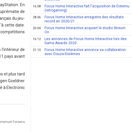
layStation. En
Focus Home Interactive fait l'acquisition de Dotemu
16.08
(retrogaming)
 suprématie de
Focus Home Interactive enregistre des résultats
28.06
ançais du jeu-
record en 2020/21
'à cette date.
Focus Home Interactive acquiert le studio Streum
20.04
e compétitions
On
Les annonces de Focus Home Interactive lors des
16.12
Game Awards 2020
'intérieur de
Focus Home Interactive annonce sa collaboration
21.10
avec Douze-Dixièmes
 11 pays avant
s et plus tard
rgen Goeldner
é à Electronic
 Emmanuel Forsans