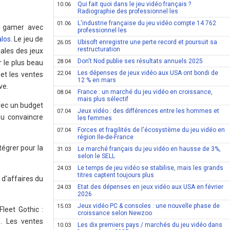
Qui fait quoi dans le jeu vidéo français ?
10.06
Radiographie des professionnel·les
L'industrie française du jeu vidéo compte 14 762
01.06
t gamer avec
professionnel·les
alos
. Le jeu de
Ubisoft enregistre une perte record et poursuit sa
26.05
restructuration
ales des jeux
Don't Nod publie ses résultats annuels 2025
28.04
r le plus beau
Les dépenses de jeux vidéo aux USA ont bondi de
22.04
et les ventes
12 % en mars
ve.
France : un marché du jeu vidéo en croissance,
08.04
mais plus sélectif
Avec un budget
Jeux vidéo : des différences entre les hommes et
07.04
su convaincre
les femmes
Forces et fragilités de l'écosystème du jeu vidéo en
07.04
région Ile-de-France
tégrer pour la
Le marché français du jeu vidéo en hausse de 3%,
31.03
selon le SELL
Le temps de jeu vidéo se stabilise, mais les grands
24.03
titres captent toujours plus
 d'affaires du
Etat des dépenses en jeux vidéo aux USA en février
24.03
2026
Jeux vidéo PC & consoles : une nouvelle phase de
15.03
leet Gothic :
croissance selon Newzoo
. Les ventes
Les dix premiers pays / marchés du jeu vidéo dans
10.03