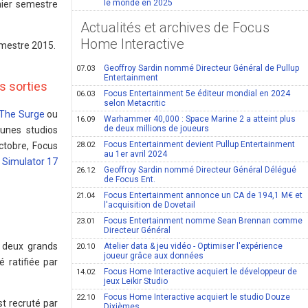
le monde en 2025
mier semestre
Actualités et archives de Focus
Home Interactive
emestre 2015.
Geoffroy Sardin nommé Directeur Général de Pullup
07.03
Entertainment
s sorties
Focus Entertainment 5e éditeur mondial en 2024
06.03
selon Metacritic
The Surge
ou
Warhammer 40,000 : Space Marine 2 a atteint plus
16.09
de deux millions de joueurs
eunes studios
Focus Entertainment devient Pullup Entertainment
octobre, Focus
28.02
au 1er avril 2024
 Simulator 17
Geoffroy Sardin nommé Directeur Général Délégué
26.12
de Focus Ent.
Focus Entertainment annonce un CA de 194,1 M€ et
21.04
l'acquisition de Dovetail
Focus Entertainment nomme Sean Brennan comme
23.01
Directeur Général
r deux grands
Atelier data & jeu vidéo - Optimiser l'expérience
20.10
joueur grâce aux données
 ratifiée par
Focus Home Interactive acquiert le développeur de
14.02
jeux Leikir Studio
Focus Home Interactive acquiert le studio Douze
22.10
st recruté par
Dixièmes