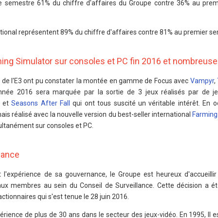
le semestre 61% du chiffre d'affaires du Groupe contre 36% au pre
rnational représentent 89% du chiffre d'affaires contre 81% au premier s
ng Simulator sur consoles et PC fin 2016 et nombreuse
ion de l'E3 ont pu constater la montée en gamme de Focus avec
Vampyr
,
année 2016 sera marquée par la sortie de 3 jeux réalisés par de j
et
Seasons After Fall
qui ont tous suscité un véritable intérêt. En 
is réalisé avec la nouvelle version du best-seller international
Farming
multanément sur consoles et PC.
nance
 et l'expérience de sa gouvernance, le Groupe est heureux d'accueilli
ux membres au sein du Conseil de Surveillance. Cette décision a été
tionnaires qui s'est tenue le 28 juin 2016.
érience de plus de 30 ans dans le secteur des jeux-vidéo. En 1995, Il e