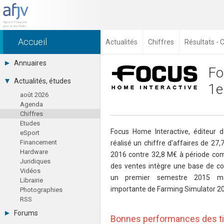
Accueil
Actualités
Chiffres
Résultats - C
Annuaires
Fo
Toutes les sociétés (691)
Actualités, études
1e
Studios (418)
août 2026
Editeurs (49)
Agenda
Distributeurs (16)
Chiffres
Hard. / Accessoires (10)
Etudes
Middlewares (15)
Focus Home Interactive, éditeur d
eSport
Prestataires (99)
Financement
réalisé un chiffre d'affaires de 27
Assoc. / Syndicats (21)
Hardware
Formations / Ecoles (46)
2016 contre 32,8 M€ à période com
Juridiques
Presse spécialisée (17)
des ventes intègre une base de c
Vidéos
un premier semestre 2015 mar
Librairie
importante de Farming Simulator 20
Photographies
RSS
Forums
Bonnes performances des tit