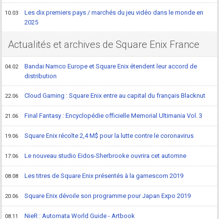
Les dix premiers pays / marchés du jeu vidéo dans le monde en
10.03
2025
Actualités et archives de Square Enix France
Bandai Namco Europe et Square Enix étendent leur accord de
04.02
distribution
Cloud Gaming : Square Enix entre au capital du français Blacknut
22.06
Final Fantasy : Encyclopédie officielle Memorial Ultimania Vol. 3
21.06
Square Enix récolte 2,4 M$ pour la lutte contre le coronavirus
19.06
Le nouveau studio Eidos-Sherbrooke ouvrira cet automne
17.06
Les titres de Square Enix présentés à la gamescom 2019
08.08
Square Enix dévoile son programme pour Japan Expo 2019
20.06
NieR : Automata World Guide - Artbook
08.11