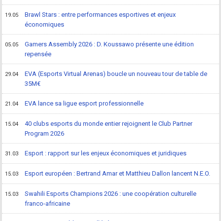
Brawl Stars : entre performances esportives et enjeux
19.05
économiques
Gamers Assembly 2026 : D. Koussawo présente une édition
05.05
repensée
EVA (Esports Virtual Arenas) boucle un nouveau tour de table de
29.04
35M€
EVA lance sa ligue esport professionnelle
21.04
40 clubs esports du monde entier rejoignent le Club Partner
15.04
Program 2026
Esport : rapport sur les enjeux économiques et juridiques
31.03
Esport européen : Bertrand Amar et Matthieu Dallon lancent N.E.O.
15.03
Swahili Esports Champions 2026 : une coopération culturelle
15.03
franco-africaine