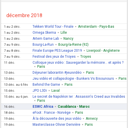
décembre 2018
Tekken World Tour - Finale
Amsterdam - Pays-Bas
1 au 2 déc.
Omega Skema
Lille
1 au 2 déc.
Artem Game Lab
Nancy
1 au 2 déc.
Bourg-La-Run
Bourg-la-Reine (92)
7 au 9 déc.
Finale Europe PES League 2019
Liverpool - Angleterre
7 au 8 déc.
Festival des jeux de Troyes
Troyes
7 au 9 déc.
Colloque jeux vidéo : Sauvegarder la mémoire... et après ?
11 déc.
Paris
Déjeuner laborantin #jeuxvidéo
Paris
13 déc.
Jeu vidéo et collapsologie - Bunkers Vs Bisounours
Paris
13 déc.
Behind the Game
Paris
13 déc. au 6 fév.
JPO L3Di
Laval
15 déc.
Le secret de Napoléon Ier : Assassin's Creed aux Invalides
15 déc. au 6 jan.
Paris
ESWC Africa
Casablanca - Maroc
16 déc.
eFoot : France - Norvège
Paris
18 déc.
À la découverte des jeux vidéo
Annecy
19 déc.
Masterclasse Olivier Derivière
Paris
19 déc.