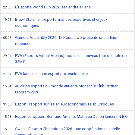
L'Esports World Cup 2026 se tiendra à Paris
22.05
Brawl Stars : entre performances esportives et enjeux
19.05
économiques
Gamers Assembly 2026 : D. Koussawo présente une édition
05.05
repensée
EVA (Esports Virtual Arenas) boucle un nouveau tour de table de
29.04
35M€
EVA lance sa ligue esport professionnelle
21.04
40 clubs esports du monde entier rejoignent le Club Partner
15.04
Program 2026
Esport : rapport sur les enjeux économiques et juridiques
31.03
Esport européen : Bertrand Amar et Matthieu Dallon lancent N.E.O.
15.03
Swahili Esports Champions 2026 : une coopération culturelle
15.03
franco-africaine