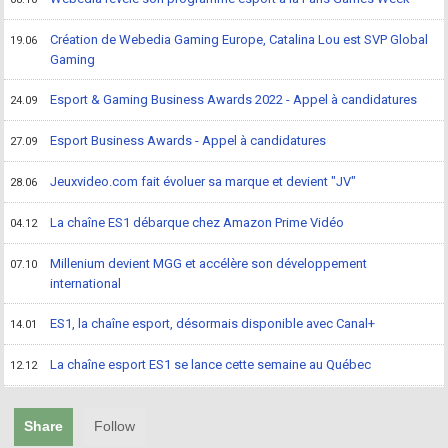
Création de Webedia Gaming Europe, Catalina Lou est SVP Global
19.06
Gaming
Esport & Gaming Business Awards 2022 - Appel à candidatures
24.09
Esport Business Awards - Appel à candidatures
27.09
Jeuxvideo.com fait évoluer sa marque et devient "JV"
28.06
La chaîne ES1 débarque chez Amazon Prime Vidéo
04.12
Millenium devient MGG et accélère son développement
07.10
international
ES1, la chaîne esport, désormais disponible avec Canal+
14.01
La chaîne esport ES1 se lance cette semaine au Québec
12.12
Share
Follow